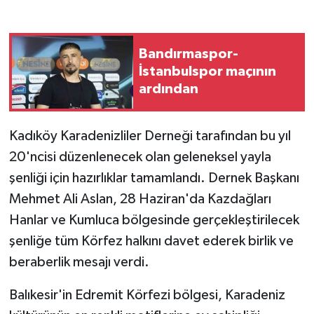
GENEL
Bandırmaspor-
GÜNDEM
İstanbulspor maçının
ardından
Güvenlik
Kadıköy Karadenizliler Derneği tarafından bu yıl
HABERDE İNSAN
20'ncisi düzenlenecek olan geleneksel yayla
İNSAN
şenliği için hazırlıklar tamamlandı. Dernek Başkanı
Mehmet Ali Aslan, 28 Haziran'da Kazdağları
İş Dünyası
Hanlar ve Kumluca bölgesinde gerçekleştirilecek
şenliğe tüm Körfez halkını davet ederek birlik ve
Jandarma
beraberlik mesajı verdi.
Kadın
Balıkesir'in Edremit Körfezi bölgesi, Karadeniz