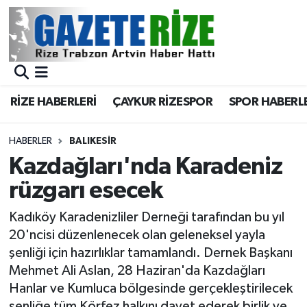
BÖLGEMİZ
Merkez Nöbetçi Eczaneler
SPOR
Merkez Hava Durumu
RİZE HABERLERİ
ÇAYKUR RİZESPOR
SPOR HABERL
Asayiş
Merkez Trafik Yoğunluk Haritası
HABERLER
BALIKESIR
Rize Jandarma Komutanlığı
Süper Lig Puan Durumu ve Fikstür
Kazdağları'nda Karadeniz
rüzgarı esecek
Bilim Teknoloji
Tüm Manşetler
Kadıköy Karadenizliler Derneği tarafından bu yıl
Bölge
Son Dakika Haberleri
20'ncisi düzenlenecek olan geleneksel yayla
şenliği için hazırlıklar tamamlandı. Dernek Başkanı
Advertising news
Haber Arşivi
Mehmet Ali Aslan, 28 Haziran'da Kazdağları
Hanlar ve Kumluca bölgesinde gerçekleştirilecek
Canlı Maç
şenliğe tüm Körfez halkını davet ederek birlik ve