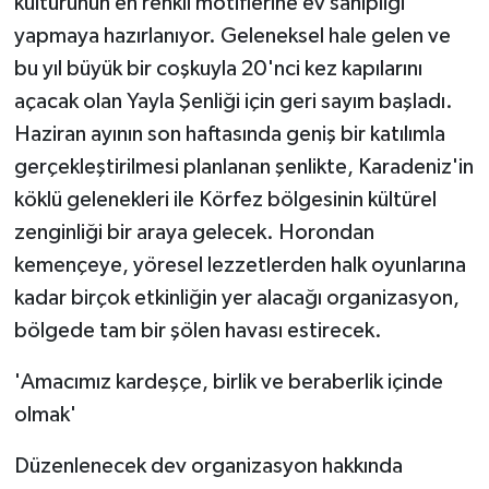
kültürünün en renkli motiflerine ev sahipliği
KÜLTÜR SANAT
yapmaya hazırlanıyor. Geleneksel hale gelen ve
MAGAZİN
bu yıl büyük bir coşkuyla 20'nci kez kapılarını
açacak olan Yayla Şenliği için geri sayım başladı.
Otomobil
Haziran ayının son haftasında geniş bir katılımla
gerçekleştirilmesi planlanan şenlikte, Karadeniz'in
POLİTİKA
köklü gelenekleri ile Körfez bölgesinin kültürel
Sağlık
zenginliği bir araya gelecek. Horondan
kemençeye, yöresel lezzetlerden halk oyunlarına
SİYASET
kadar birçok etkinliğin yer alacağı organizasyon,
bölgede tam bir şölen havası estirecek.
SPOR HABERLERİ
'Amacımız kardeşçe, birlik ve beraberlik içinde
TEKNOLOJİ
olmak'
Turizm
Düzenlenecek dev organizasyon hakkında