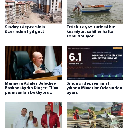
Sındırgı depreminin
Erdek'te yaz turizmi hız
üzerinden 1 yıl geçti
kesmiyor, sahiller hafta
sonu doluyor
Marmara Adalar Belediye
Sındırgı depreminin 1.
Başkanı Aydın Dinçer: 'Tüm
yılında Mimarlar Odasından
pis insanları bekliyoruz'
uyarı;