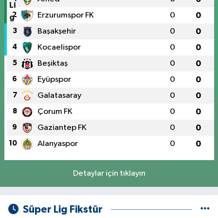
2
Erzurumspor FK
0
0
3
Başakşehir
0
0
4
Kocaelispor
0
0
5
Beşiktaş
0
0
6
Eyüpspor
0
0
7
Galatasaray
0
0
8
Çorum FK
0
0
9
Gaziantep FK
0
0
10
Alanyaspor
0
0
Detaylar için tıklayın
Süper Lig Fikstür