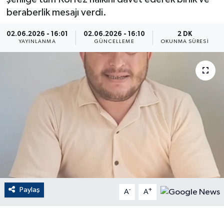
beraberlik mesajı verdi.
ÇEVRE
02.06.2026 - 16:01
02.06.2026 - 16:10
2 DK
YAYINLANMA
GÜNCELLEME
OKUNMA SÜRESI
Dış Haberler
Dünya
EĞİTİM
EKONOMİ
English News
Finans
Paylaş
-
+
A
A
Flaş Haber
Gayrimenkul