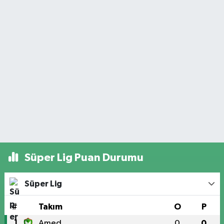
Süper Lig Puan Durumu
Süper Lig
#
Takım
O
P
1
Amed
0
0