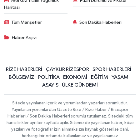
Merkez Trafik Yoğunluk
Puan Durumu ve Fikstür
Haritası
Tüm Manşetler
Son Dakika Haberleri
Haber Arşivi
RİZE HABERLERİ
ÇAYKUR RİZESPOR
SPOR HABERLERİ
BÖLGEMİZ
POLİTİKA
EKONOMİ
EĞİTİM
YAŞAM
ASAYİŞ
ÜLKE GÜNDEMİ
Sitede yayınlanan içerik ve yorumlardan yazarları sorumludur.
Yayınlanan yorumlardan Gazete Rize / Rize Haber / Rizespor
Haberleri / Son Dakika Haberleri sorumlu tutulamaz. Sitedeki tüm
harici linkler ayrı bir sayfada açılır. Sitemizde yayınlanan haber, köşe
yazıları ve fotoğraflar izin alınmaksızın kaynak gösterilse dahi,
herhangi bir ortamda kullanılamaz ve yayınlanamaz