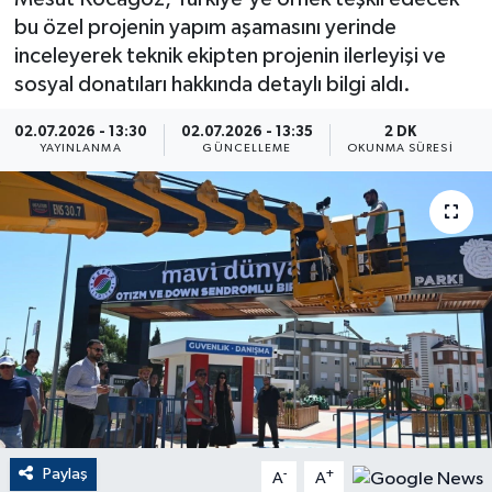
bu özel projenin yapım aşamasını yerinde
ÇEVRE
inceleyerek teknik ekipten projenin ilerleyişi ve
sosyal donatıları hakkında detaylı bilgi aldı.
Dış Haberler
02.07.2026 - 13:30
02.07.2026 - 13:35
2 DK
Dünya
YAYINLANMA
GÜNCELLEME
OKUNMA SÜRESI
EĞİTİM
EKONOMİ
English News
Finans
Flaş Haber
Paylaş
-
+
A
A
Gayrimenkul