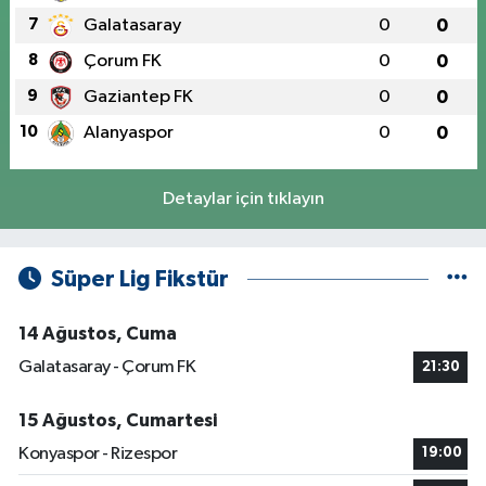
7
Galatasaray
0
0
8
Çorum FK
0
0
9
Gaziantep FK
0
0
10
Alanyaspor
0
0
Detaylar için tıklayın
Süper Lig Fikstür
14 Ağustos, Cuma
Galatasaray - Çorum FK
21:30
15 Ağustos, Cumartesi
Konyaspor - Rizespor
19:00