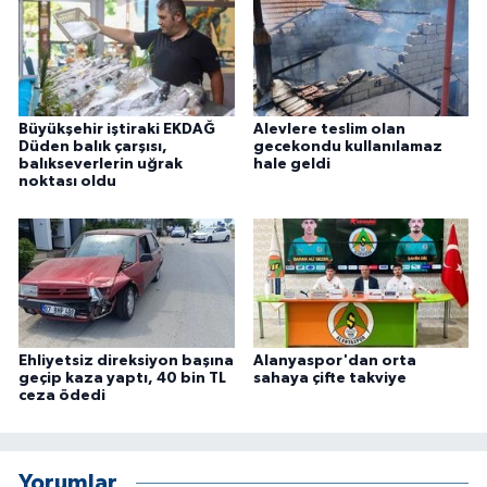
Büyükşehir iştiraki EKDAĞ
Alevlere teslim olan
Düden balık çarşısı,
gecekondu kullanılamaz
balıkseverlerin uğrak
hale geldi
noktası oldu
Ehliyetsiz direksiyon başına
Alanyaspor'dan orta
geçip kaza yaptı, 40 bin TL
sahaya çifte takviye
ceza ödedi
Yorumlar