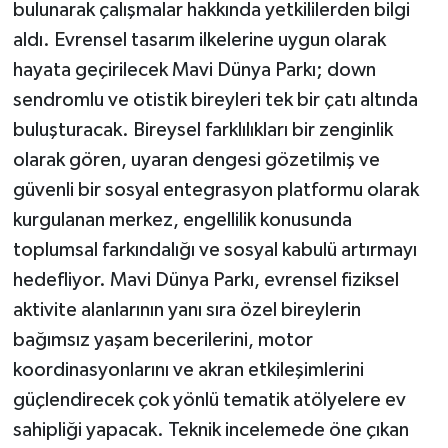
KÜLTÜR SANAT
bulunarak çalışmalar hakkında yetkililerden bilgi
aldı. Evrensel tasarım ilkelerine uygun olarak
MAGAZİN
hayata geçirilecek Mavi Dünya Parkı; down
sendromlu ve otistik bireyleri tek bir çatı altında
Otomobil
buluşturacak. Bireysel farklılıkları bir zenginlik
olarak gören, uyaran dengesi gözetilmiş ve
POLİTİKA
güvenli bir sosyal entegrasyon platformu olarak
Sağlık
kurgulanan merkez, engellilik konusunda
toplumsal farkındalığı ve sosyal kabulü artırmayı
SİYASET
hedefliyor. Mavi Dünya Parkı, evrensel fiziksel
aktivite alanlarının yanı sıra özel bireylerin
SPOR HABERLERİ
bağımsız yaşam becerilerini, motor
TEKNOLOJİ
koordinasyonlarını ve akran etkileşimlerini
güçlendirecek çok yönlü tematik atölyelere ev
Turizm
sahipliği yapacak. Teknik incelemede öne çıkan