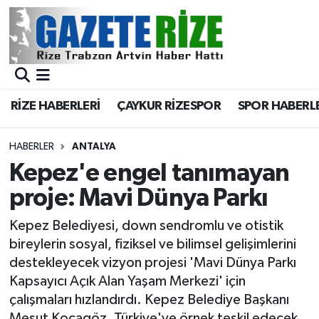
BÖLGEMİZ
Merkez Nöbetçi Eczaneler
SPOR
Merkez Hava Durumu
RİZE HABERLERİ
ÇAYKUR RİZESPOR
SPOR HABERL
Asayiş
Merkez Trafik Yoğunluk Haritası
HABERLER
ANTALYA
Rize Jandarma Komutanlığı
Süper Lig Puan Durumu ve Fikstür
Kepez'e engel tanımayan
proje: Mavi Dünya Parkı
Bilim Teknoloji
Tüm Manşetler
Kepez Belediyesi, down sendromlu ve otistik
Bölge
Son Dakika Haberleri
bireylerin sosyal, fiziksel ve bilimsel gelişimlerini
destekleyecek vizyon projesi 'Mavi Dünya Parkı
Advertising news
Haber Arşivi
Kapsayıcı Açık Alan Yaşam Merkezi' için
çalışmaları hızlandırdı. Kepez Belediye Başkanı
Canlı Maç
Mesut Kocagöz, Türkiye'ye örnek teşkil edecek