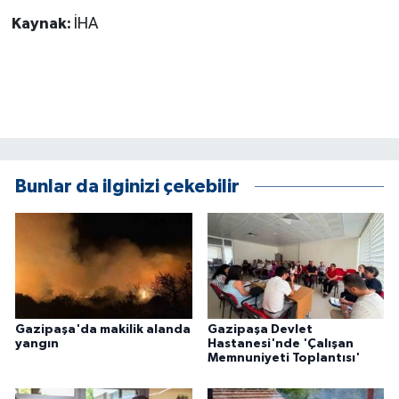
Kaynak:
İHA
Bunlar da ilginizi çekebilir
Gazipaşa'da makilik alanda
Gazipaşa Devlet
yangın
Hastanesi'nde 'Çalışan
Memnuniyeti Toplantısı'