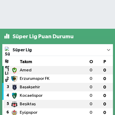
Süper Lig Puan Durumu
Süper Lig
#
Takım
O
P
1
Amed
0
0
2
Erzurumspor FK
0
0
3
Başakşehir
0
0
4
Kocaelispor
0
0
5
Beşiktaş
0
0
6
Eyüpspor
0
0