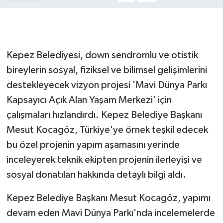
GENEL
GÜNDEM
Kepez Belediyesi, down sendromlu ve otistik
bireylerin sosyal, fiziksel ve bilimsel gelişimlerini
Güvenlik
destekleyecek vizyon projesi 'Mavi Dünya Parkı
Kapsayıcı Açık Alan Yaşam Merkezi' için
HABERDE İNSAN
çalışmaları hızlandırdı. Kepez Belediye Başkanı
İNSAN
Mesut Kocagöz, Türkiye'ye örnek teşkil edecek
bu özel projenin yapım aşamasını yerinde
İş Dünyası
inceleyerek teknik ekipten projenin ilerleyişi ve
sosyal donatıları hakkında detaylı bilgi aldı.
Jandarma
Kepez Belediye Başkanı Mesut Kocagöz, yapımı
Kadın
devam eden Mavi Dünya Parkı'nda incelemelerde