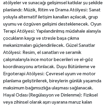
atölyeler ve sunacağı gelişimsel katkılar şu şekilde
ÜLKE GÜNDEMİ
planlandı: Müzik, Ritim ve Drama Atölyesi: Sanat
YAŞAM
yoluyla alternatif iletişim kanalları açılacak, grup
uyumu ve özgüven gelişimi desteklenecek. Oyun
YEREL
Terapi Atölyesi: Yapılandırılmış müdahale alanıyla
çocukların kaygı ve stresle başa çıkma
Yerel Haberler
mekanizmaları güçlendirilecek. Güzel Sanatlar
Atölyesi: Resim, el sanatları ve seramik
çalışmalarıyla ince motor becerileri ve el-göz
koordinasyonu artırılacak. Duyu Bütünleme ve
Ergoterapi Atölyesi: Çevresel uyum ve motor
planlama geliştirilerek, bireylerin günlük yaşamda
maksimum bağımsızlığa ulaşması sağlanacak.
Hayal Odası (Regülasyon ve Dinlenme): Fiziksel
veya zihinsel olarak aşırı uyarana maruz kalan