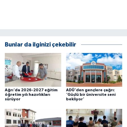
Bunlar da ilginizi çekebilir
Ağrı'da 2026-2027 eğitim
ADÜ'den gençlere çağrı:
öğretim yılı hazırlıkları
'Güçlü bir üniversite seni
sürüyor
bekliyor'