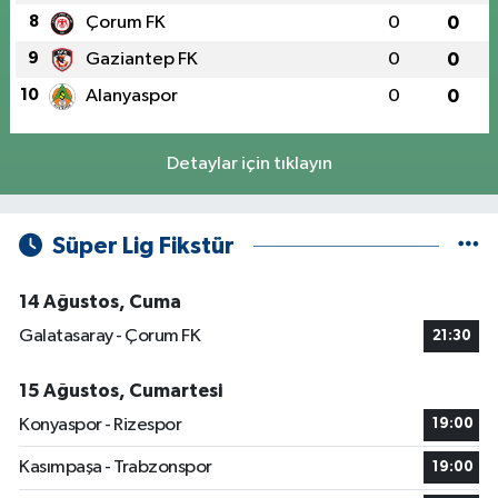
8
Çorum FK
0
0
9
Gaziantep FK
0
0
10
Alanyaspor
0
0
Detaylar için tıklayın
Süper Lig Fikstür
14 Ağustos, Cuma
Galatasaray - Çorum FK
21:30
15 Ağustos, Cumartesi
Konyaspor - Rizespor
19:00
Kasımpaşa - Trabzonspor
19:00