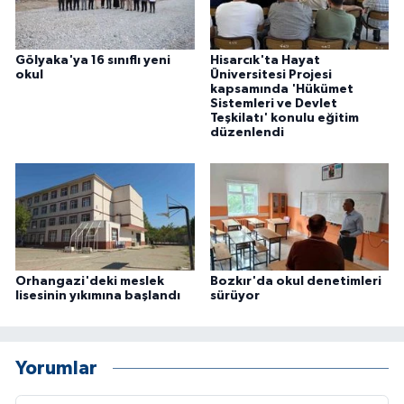
Gölyaka'ya 16 sınıflı yeni
Hisarcık'ta Hayat
okul
Üniversitesi Projesi
kapsamında 'Hükümet
Sistemleri ve Devlet
Teşkilatı' konulu eğitim
düzenlendi
Orhangazi'deki meslek
Bozkır'da okul denetimleri
lisesinin yıkımına başlandı
sürüyor
Yorumlar