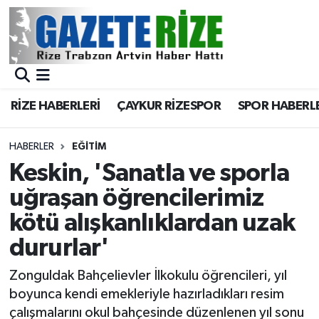
BÖLGEMİZ
Merkez Nöbetçi Eczaneler
SPOR
Merkez Hava Durumu
RİZE HABERLERİ
ÇAYKUR RİZESPOR
SPOR HABERL
Asayiş
Merkez Trafik Yoğunluk Haritası
HABERLER
EĞİTİM
Rize Jandarma Komutanlığı
Süper Lig Puan Durumu ve Fikstür
Keskin, 'Sanatla ve sporla
uğraşan öğrencilerimiz
Bilim Teknoloji
Tüm Manşetler
kötü alışkanlıklardan uzak
Bölge
Son Dakika Haberleri
dururlar'
Advertising news
Haber Arşivi
Zonguldak Bahçelievler İlkokulu öğrencileri, yıl
boyunca kendi emekleriyle hazırladıkları resim
Canlı Maç
çalışmalarını okul bahçesinde düzenlenen yıl sonu