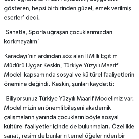
KÜLTÜR SANAT
gösteren, hepsi birbirinden güzel, emek verilmiş
eserler' dedi.
MAGAZİN
'Sanatla, Sporla uğraşan çocuklarımızdan
Otomobil
korkmayalım'
POLİTİKA
Karadayı'nın ardından söz alan İl Milli Eğitim
Müdürü Uygar Keskin, Türkiye Yüzyılı Maarif
Sağlık
Modeli kapsamında sosyal ve kültürel faaliyetlerin
SİYASET
önemine değindi. Keskin, şunları kaydetti:
SPOR HABERLERİ
'Biliyorsunuz Türkiye Yüzyılı Maarif Modelimiz var.
Modelimizin en önemli bileşeni akademik
TEKNOLOJİ
çalışmaların yanında çocukların böyle sosyal
kültürel faaliyetler içinde de bulunmaları. Özellikle
Turizm
sanat, resim de bunların temel öğelerinden bir