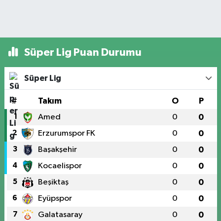
Süper Lig Puan Durumu
Süper Lig
#
Takım
O
P
1
Amed
0
0
2
Erzurumspor FK
0
0
3
Başakşehir
0
0
4
Kocaelispor
0
0
5
Beşiktaş
0
0
6
Eyüpspor
0
0
7
Galatasaray
0
0