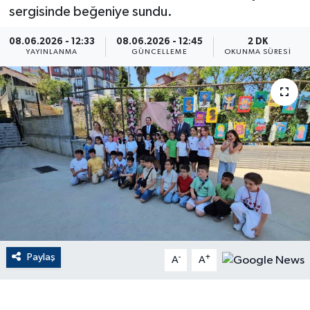
sergisinde beğeniye sundu.
ÇEVRE
08.06.2026 - 12:33
08.06.2026 - 12:45
2 DK
YAYINLANMA
GÜNCELLEME
OKUNMA SÜRESI
Dış Haberler
Dünya
EĞİTİM
EKONOMİ
English News
Finans
Paylaş
-
+
A
A
Flaş Haber
Gayrimenkul