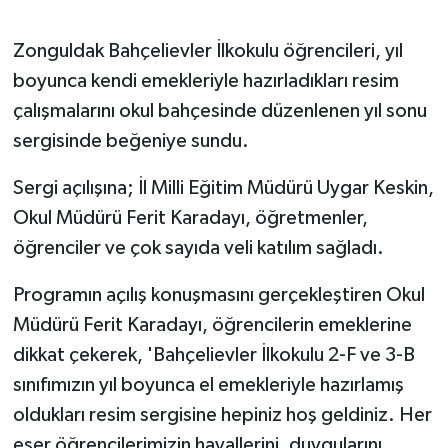
GENEL
Zonguldak Bahçelievler İlkokulu öğrencileri, yıl
boyunca kendi emekleriyle hazırladıkları resim
GÜNDEM
çalışmalarını okul bahçesinde düzenlenen yıl sonu
sergisinde beğeniye sundu.
Güvenlik
Sergi açılışına; İl Milli Eğitim Müdürü Uygar Keskin,
HABERDE İNSAN
Okul Müdürü Ferit Karadayı, öğretmenler,
öğrenciler ve çok sayıda veli katılım sağladı.
İNSAN
Programın açılış konuşmasını gerçekleştiren Okul
İş Dünyası
Müdürü Ferit Karadayı, öğrencilerin emeklerine
Jandarma
dikkat çekerek, 'Bahçelievler İlkokulu 2-F ve 3-B
sınıfımızın yıl boyunca el emekleriyle hazırlamış
Kadın
oldukları resim sergisine hepiniz hoş geldiniz. Her
eser öğrencilerimizin hayallerini, duygularını