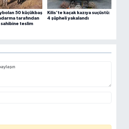
kaybolan 50 küçükbaş
Kilis'te kaçak kazıya suçüstü:
ndarma tarafından
4 şüpheli yakalandı
 sahibine teslim