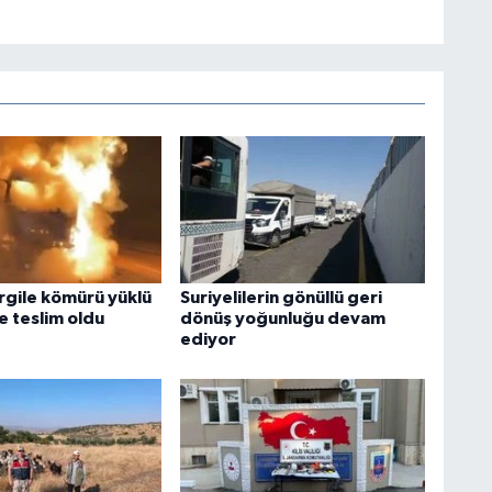
argile kömürü yüklü
Suriyelilerin gönüllü geri
re teslim oldu
dönüş yoğunluğu devam
ediyor