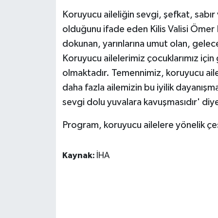
KÜLTÜR SANAT
Koruyucu aileliğin sevgi, şefkat, sabır
MAGAZİN
olduğunu ifade eden Kilis Valisi Ömer 
dokunan, yarınlarına umut olan, geleceğ
Otomobil
Koruyucu ailelerimiz çocuklarımız için 
olmaktadır. Temennimiz, koruyucu aile
POLİTİKA
daha fazla ailemizin bu iyilik dayanı
sevgi dolu yuvalara kavuşmasıdır' diy
Sağlık
Program, koruyucu ailelere yönelik çeşi
SİYASET
SPOR HABERLERİ
Kaynak:
İHA
TEKNOLOJİ
Turizm