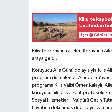
GENEL
Kilis'te kayb
GÜNDEM
tarafından bul
İçeriği Görüntül
Güvenlik
HABERDE İNSAN
Kilis'te koruyucu aileler, Koruyucu A
araya geldi.
İNSAN
Koruyucu Aile Günü dolayısıyla Kilis A
İş Dünyası
program düzenlendi. Alaeddin Yavaşca
programa Kilis Valisi Ömer Kalaylı, Ai
Jandarma
koruyucu aileler ve kent protokolü kat
Sosyal Hizmetler İl Müdürü Çetin Tuta
Kadın
hayatına dokunmak değil, aynı zaman