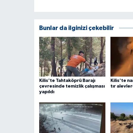
ÜLKE GÜNDEMİ
YAŞAM
Bunlar da ilginizi çekebilir
YEREL
Yerel Haberler
Kilis'te Tahtaköprü Barajı
Kilis'te n
çevresinde temizlik çalışması
tır alevle
yapıldı