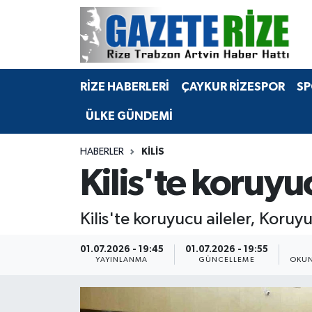
BÖLGEMİZ
Merkez Nöbetçi Eczaneler
RİZE HABERLERİ
ÇAYKUR RİZESPOR
SP
SPOR
Merkez Hava Durumu
ÜLKE GÜNDEMİ
Asayiş
Merkez Trafik Yoğunluk Haritası
HABERLER
KILIS
Rize Jandarma Komutanlığı
Süper Lig Puan Durumu ve Fikstür
Kilis'te koruyuc
Bilim Teknoloji
Tüm Manşetler
Kilis'te koruyucu aileler, Kor
Bölge
Son Dakika Haberleri
01.07.2026 - 19:45
01.07.2026 - 19:55
YAYINLANMA
GÜNCELLEME
OKUN
Advertising news
Haber Arşivi
Canlı Maç