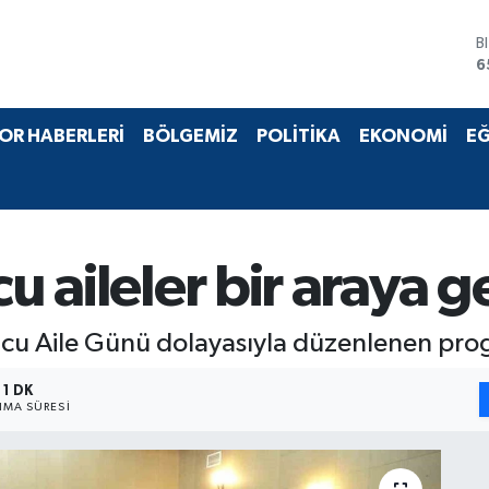
B
6
D
4
E
5
OR HABERLERİ
BÖLGEMİZ
POLİTİKA
EKONOMİ
EĞ
S
6
G
6
B
1
u aileler bir araya g
uyucu Aile Günü dolayasıyla düzenlenen pro
1 DK
MA SÜRESI