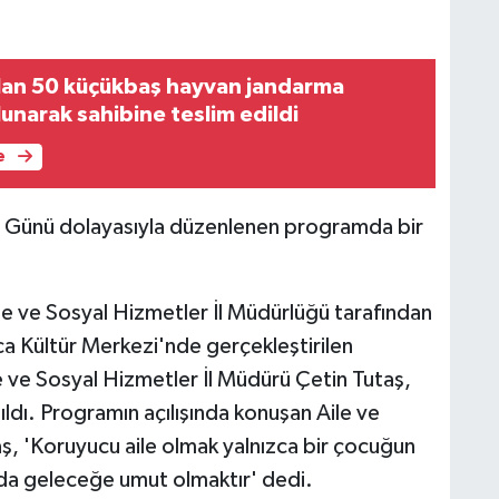
olan 50 küçükbaş hayvan jandarma
unarak sahibine teslim edildi
e
ile Günü dolayasıyla düzenlenen programda bir
ile ve Sosyal Hizmetler İl Müdürlüğü tarafından
 Kültür Merkezi'nde gerçekleştirilen
le ve Sosyal Hizmetler İl Müdürü Çetin Tutaş,
ıldı. Programın açılışında konuşan Aile ve
ş, 'Koruyucu aile olmak yalnızca bir çocuğun
da geleceğe umut olmaktır' dedi.