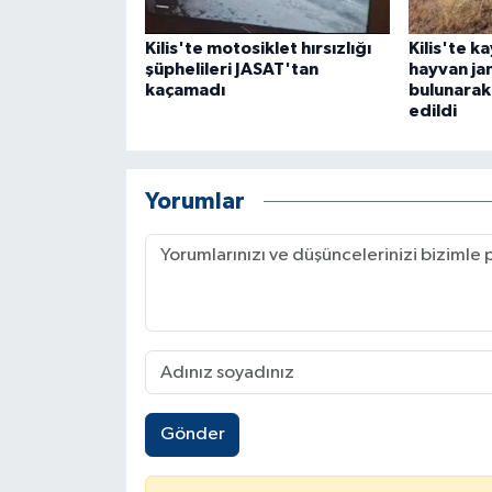
Kilis'te motosiklet hırsızlığı
Kilis'te 
şüphelileri JASAT'tan
hayvan ja
kaçamadı
bulunarak
edildi
Yorumlar
Gönder