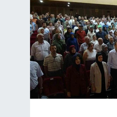
ÇEVRE
Dış Haberler
Dünya
EĞİTİM
EKONOMİ
English News
Finans
Flaş Haber
Gayrimenkul