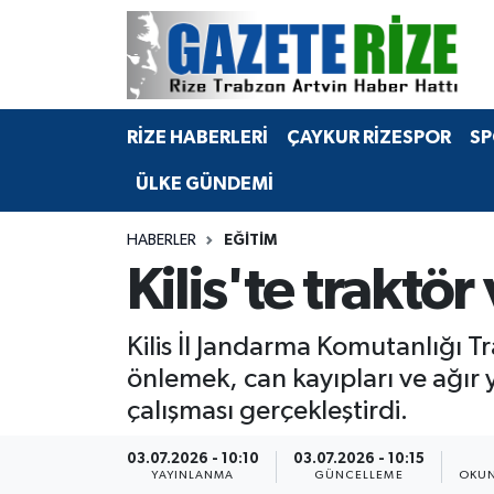
BÖLGEMİZ
Merkez Nöbetçi Eczaneler
RİZE HABERLERİ
ÇAYKUR RİZESPOR
SP
SPOR
Merkez Hava Durumu
ÜLKE GÜNDEMİ
Asayiş
Merkez Trafik Yoğunluk Haritası
HABERLER
EĞİTİM
Rize Jandarma Komutanlığı
Süper Lig Puan Durumu ve Fikstür
Kilis'te traktör
Bilim Teknoloji
Tüm Manşetler
Kilis İl Jandarma Komutanlığı Tr
Bölge
Son Dakika Haberleri
önlemek, can kayıpları ve ağır
çalışması gerçekleştirdi.
Advertising news
Haber Arşivi
03.07.2026 - 10:10
03.07.2026 - 10:15
Canlı Maç
YAYINLANMA
GÜNCELLEME
OKUN