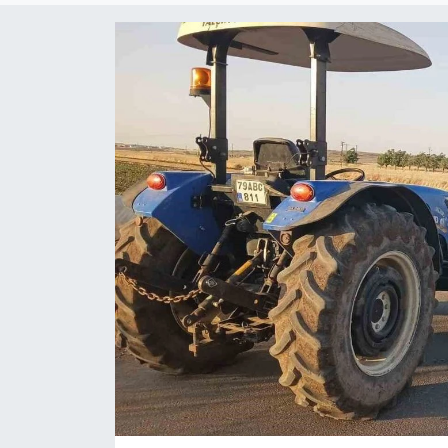
ÇEVRE
Dış Haberler
Dünya
EĞİTİM
EKONOMİ
English News
Finans
Flaş Haber
Gayrimenkul