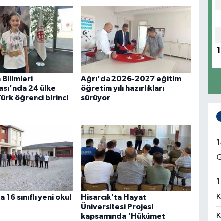
1
Bilimleri
Ağrı'da 2026-2027 eğitim
sı'nda 24 ülke
öğretim yılı hazırlıkları
ürk öğrenci birinci
sürüyor
1
G
1
K
 16 sınıflı yeni okul
Hisarcık'ta Hayat
Üniversitesi Projesi
K
kapsamında 'Hükümet