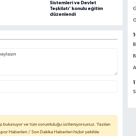
Sistemleri ve Devlet
G
Teşkilatı' konulu eğitim
düzenlendi
G
1
B
B
A
1
S
ş bulunuyor ve tüm sorumluluğu üstleniyorsunuz. Yazılan
or Haberleri / Son Dakika Haberleri hiçbir şekilde