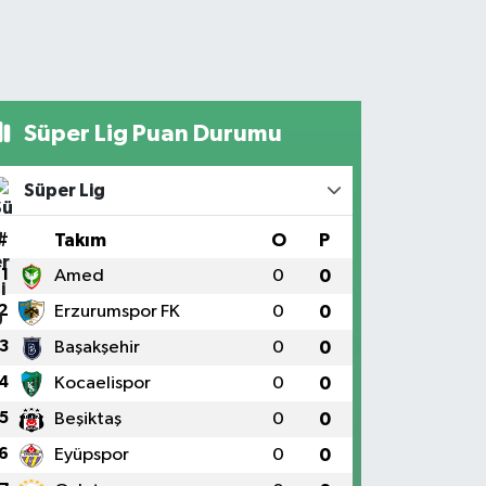
Süper Lig Puan Durumu
Süper Lig
#
Takım
O
P
1
Amed
0
0
2
Erzurumspor FK
0
0
3
Başakşehir
0
0
4
Kocaelispor
0
0
5
Beşiktaş
0
0
6
Eyüpspor
0
0