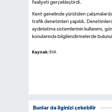
KÜLTÜR SANAT
faaliyeti gerçekleştirdi.
Kent genelinde yürütülen çalışmalarda 
MAGAZİN
trafik denetimleri yapıldı. Denetimlerd
Otomobil
aydınlatma sistemlerinin kullanımı, gör
konularında bilgilendirmelerde bulunu
POLİTİKA
Kaynak:
İHA
Sağlık
SİYASET
SPOR HABERLERİ
TEKNOLOJİ
Turizm
Bunlar da ilginizi çekebilir