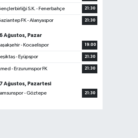
ençlerbirliği S.K. - Fenerbahçe
21:30
aziantep FK - Alanyaspor
21:30
6 Ağustos, Pazar
aşakşehir - Kocaelispor
19:00
eşiktaş - Eyüpspor
21:30
med - Erzurumspor FK
21:30
7 Ağustos, Pazartesi
amsunspor - Göztepe
21:30