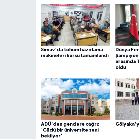
ÜLKE GÜNDEMİ
YAŞAM
YEREL
Simav'da tohum hazırlama
Dünya Fen 
Yerel Haberler
makineleri kursu tamamlandı
Şampiyona
arasında T
oldu
ADÜ'den gençlere çağrı:
Gölyaka'ya
'Güçlü bir üniversite seni
bekliyor'