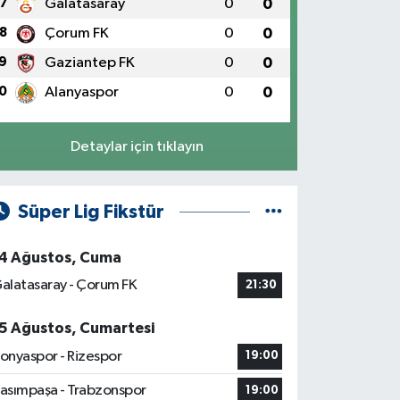
7
Galatasaray
0
0
8
Çorum FK
0
0
9
Gaziantep FK
0
0
0
Alanyaspor
0
0
Detaylar için tıklayın
Süper Lig Fikstür
4 Ağustos, Cuma
alatasaray - Çorum FK
21:30
5 Ağustos, Cumartesi
onyaspor - Rizespor
19:00
asımpaşa - Trabzonspor
19:00