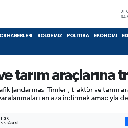
BIT
64.
DO
47,
EU
OR HABERLERİ
BÖLGEMİZ
POLİTİKA
EKONOMİ
EĞ
55,
STE
64,
GRA
666
BİS
 ve tarım araçlarına 
13.
afik Jandarması Timleri, traktör ve tarım ara
 yaralanmaları en aza indirmek amacıyla d
1 DK
MA SÜRESI