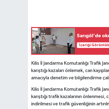
GENEL
GÜNDEM
Sarıgöl'de oku
Güvenlik
İçeriği Görüntül
HABERDE İNSAN
İNSAN
Kilis İl Jandarma Komutanlığı Trafik Jan
karıştığı kazaları önlemek, can kayıpla
İş Dünyası
amacıyla denetim ve bilgilendirme çal
Jandarma
Kilis İl Jandarma Komutanlığı Trafik Jan
karıştığı trafik kazalarının önlenmesi, 
Kadın
indirilmesi ve trafik güvenliğinin artı