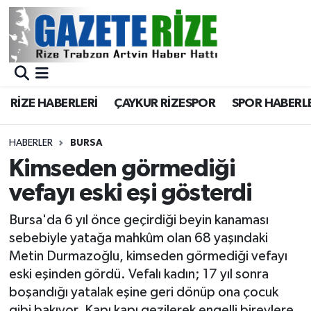
BÖLGEMİZ
Merkez Nöbetçi Eczaneler
SPOR
Merkez Hava Durumu
RİZE HABERLERİ
ÇAYKUR RİZESPOR
SPOR HABERL
Asayiş
Merkez Trafik Yoğunluk Haritası
HABERLER
BURSA
Rize Jandarma Komutanlığı
Süper Lig Puan Durumu ve Fikstür
Kimseden görmediği
vefayı eski eşi gösterdi
Bilim Teknoloji
Tüm Manşetler
Bursa'da 6 yıl önce geçirdiği beyin kanaması
Bölge
Son Dakika Haberleri
sebebiyle yatağa mahkûm olan 68 yaşındaki
Metin Durmazoğlu, kimseden görmediği vefayı
Advertising news
Haber Arşivi
eski eşinden gördü. Vefalı kadın; 17 yıl sonra
boşandığı yatalak eşine geri dönüp ona çocuk
Canlı Maç
gibi bakıyor. Kapı kapı gezilerek engelli bireylere