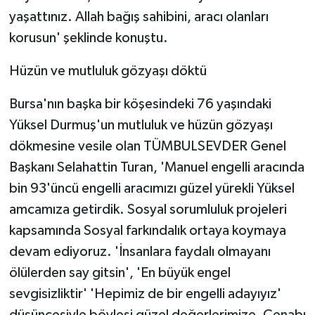
yaşattınız. Allah bağış sahibini, aracı olanları
korusun' şeklinde konuştu.
Hüzün ve mutluluk gözyaşı döktü
Bursa'nın başka bir köşesindeki 76 yaşındaki
Yüksel Durmuş'un mutluluk ve hüzün gözyaşı
dökmesine vesile olan TÜMBULSEVDER Genel
Başkanı Selahattin Turan, 'Manuel engelli aracında
bin 93'üncü engelli aracımızı güzel yürekli Yüksel
amcamıza getirdik. Sosyal sorumluluk projeleri
kapsamında Sosyal farkındalık ortaya koymaya
devam ediyoruz. 'İnsanlara faydalı olmayanı
ölülerden say gitsin', 'En büyük engel
sevgisizliktir' 'Hepimiz de bir engelli adayıyız'
düşüncesiyle böylesi güzel değerlerimize, Cenabı