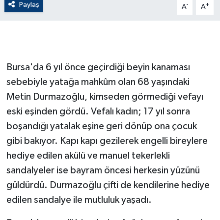
Paylaş
-
+
A
A
GENEL
GÜNDEM
Bursa'da 6 yıl önce geçirdiği beyin kanaması
Güvenlik
sebebiyle yatağa mahkûm olan 68 yaşındaki
Metin Durmazoğlu, kimseden görmediği vefayı
HABERDE İNSAN
eski eşinden gördü. Vefalı kadın; 17 yıl sonra
İNSAN
boşandığı yatalak eşine geri dönüp ona çocuk
gibi bakıyor. Kapı kapı gezilerek engelli bireylere
İş Dünyası
hediye edilen akülü ve manuel tekerlekli
sandalyeler ise bayram öncesi herkesin yüzünü
Jandarma
güldürdü. Durmazoğlu çifti de kendilerine hediye
Kadın
edilen sandalye ile mutluluk yaşadı.