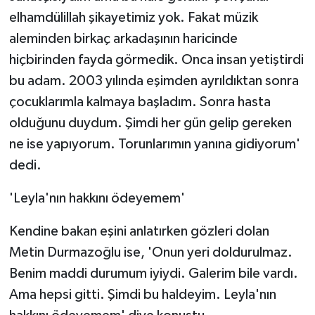
ÜLKE GÜNDEMİ
elhamdülillah şikayetimiz yok. Fakat müzik
aleminden birkaç arkadaşının haricinde
YAŞAM
hiçbirinden fayda görmedik. Onca insan yetiştirdi
bu adam. 2003 yılında eşimden ayrıldıktan sonra
YEREL
çocuklarımla kalmaya başladım. Sonra hasta
Yerel Haberler
olduğunu duydum. Şimdi her gün gelip gereken
ne ise yapıyorum. Torunlarımın yanına gidiyorum'
dedi.
'Leyla'nın hakkını ödeyemem'
Kendine bakan eşini anlatırken gözleri dolan
Metin Durmazoğlu ise, 'Onun yeri doldurulmaz.
Benim maddi durumum iyiydi. Galerim bile vardı.
Ama hepsi gitti. Şimdi bu haldeyim. Leyla'nın