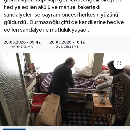
hediye edilen akülü ve manuel tekerlekli
ÇEVRE
sandalyeler ise bayram öncesi herkesin yüzünü
güldürdü. Durmazoğlu çifti de kendilerine hediye
Dış Haberler
edilen sandalye ile mutluluk yaşadı.
Dünya
20.05.2026 - 09:42
20.05.2026 - 10:12
YAYINLANMA
GÜNCELLEME
EĞİTİM
EKONOMİ
English News
Finans
Flaş Haber
Gayrimenkul