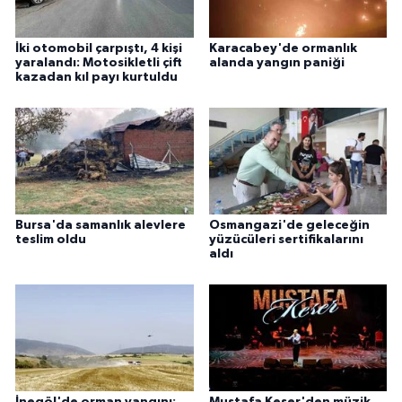
İki otomobil çarpıştı, 4 kişi
Karacabey'de ormanlık
yaralandı: Motosikletli çift
alanda yangın paniği
kazadan kıl payı kurtuldu
Bursa'da samanlık alevlere
Osmangazi'de geleceğin
teslim oldu
yüzücüleri sertifikalarını
aldı