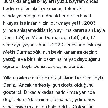
Bursa'da engelli bireylerin yüzü, bayram öncesi
KÜLTÜR SANAT
hediye edilen akülü ve manuel tekerlekli
MAGAZİN
sandalyelerle güldü. Ancak her birinin hayat
hikayesi ise insanın içini burkmaya yetti. 2003
Otomobil
yılında anlaşamadıkları için ayrılma kararı alan Leyla
Deniz (69) ve Metin Durmazoğlu (68) çifti, 17
POLİTİKA
sene ayrı yaşadı. Ancak 2020 senesinde eski eşi
Sağlık
Metin Durmazoğlu'nun beyin kanaması geçirip
yattığını ve birisinin bakımına ihtiyaç duyduğunu
SİYASET
öğrenen Leyla Deniz, eski eşine döndü.
SPOR HABERLERİ
Yıllarca ailece müzikle uğraştıklarını belirten Leyla
Deniz, 'Ancak herkes iyi gün dostu olduğunu
TEKNOLOJİ
gösterdi. Birkaç arkadaşı hariç kimse yanında
değil. Bursa'da tanınmış bir sanatçıydım. Ses
Turizm
sanatçısıydım ama bu hale geldik. Çok şükür