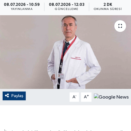
08.07.2026 - 10:59
08.07.2026 - 12:03
2 DK
YAYINLANMA
GÜNCELLEME
OKUNMA SÜRESI
ÇEVRE
Dış Haberler
Dünya
EĞİTİM
EKONOMİ
English News
Paylaş
-
+
A
A
Finans
Flaş Haber
Gayrimenkul