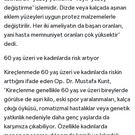
KÜLTÜR SANAT
değiştirme' işlemidir. Dizde veya kalçada aşınan
eklem yüzeyleri uygun protez malzemelerle
MAGAZİN
değiştirilir. Her iki ameliyatın da başarı oranları,
Otomobil
yani hasta memnuniyet oranları çok yüksektir'
dedi.
POLİTİKA
60 yaş üzeri ve kadınlarda risk artıyor
Sağlık
Kireçlenmede 60 yaş üzeri ve kadınlarda riskin
SİYASET
arttığını ifade eden Op. Dr. Mustafa Kunt,
'Kireçlenme genellikle 60 yaş ve üzeri bireylerde
SPOR HABERLERİ
görülse de aşırı kilo, eski spor yaralanmaları, kalça
çıkığı öyküsü, romatizmal hastalıklar veya genetik
TEKNOLOJİ
yatkınlık nedeniyle daha genç yaşlarda da
Turizm
karşımıza çıkabiliyor. Özellikle kadınlarda