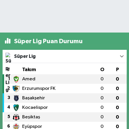
Süper Lig Puan Durumu
Süper Lig
#
Takım
O
P
1
Amed
0
0
2
Erzurumspor FK
0
0
3
Başakşehir
0
0
4
Kocaelispor
0
0
5
Beşiktaş
0
0
6
Eyüpspor
0
0