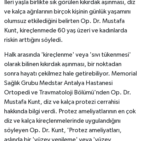
İleri yaşla birlikte sık görülen kıkırdak aşınması, diz
ve kalça ağrılarının birçok kişinin günlük yaşamını
GENEL
olumsuz etkilediğini belirten Op. Dr. Mustafa
Kunt, kireçlenmede 60 yaş üzeri ve kadınlarda
GÜNDEM
riskin arttığını söyledi.
Güvenlik
Halk arasında 'kireçlenme' veya 'sıvı tükenmesi'
HABERDE İNSAN
olarak bilinen kıkırdak aşınması, bir noktadan
sonra hayatı çekilmez hale getirebiliyor. Memorial
İNSAN
Sağlık Grubu Medstar Antalya Hastanesi
Ortopedi ve Travmatoloji Bölümü'nden Op. Dr.
İş Dünyası
Mustafa Kunt, diz ve kalça protezi cerrahisi
hakkında bilgi verdi. Protez ameliyatlarının en çok
Jandarma
diz ve kalça kireçlenmelerinde uygulandığını
Kadın
söyleyen Op. Dr. Kunt, 'Protez ameliyatları,
aslında bir 'yüzey yenileme' veya 'yüzey