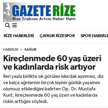
BÖLGEMİZ
Merkez Nöbetçi Eczaneler
SPOR
Merkez Hava Durumu
RİZE HABERLERİ
ÇAYKUR RİZESPOR
SPOR HABERL
Asayiş
Merkez Trafik Yoğunluk Haritası
HABERLER
SAĞLIK
Rize Jandarma Komutanlığı
Süper Lig Puan Durumu ve Fikstür
Kireçlenmede 60 yaş üzeri
ve kadınlarda risk artıyor
Bilim Teknoloji
Tüm Manşetler
İleri yaşla birlikte sık görülen kıkırdak aşınması, diz
Bölge
Son Dakika Haberleri
ve kalça ağrılarının birçok kişinin günlük yaşamını
olumsuz etkilediğini belirten Op. Dr. Mustafa
Advertising news
Haber Arşivi
Kunt, kireçlenmede 60 yaş üzeri ve kadınlarda
riskin arttığını söyledi.
Canlı Maç