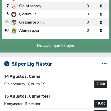
7
Galatasaray
0
0
8
Çorum FK
0
0
9
Gaziantep FK
0
0
10
Alanyaspor
0
0
Detaylar için tıklayın
Süper Lig Fikstür
14 Ağustos, Cuma
Galatasaray - Çorum FK
21:30
15 Ağustos, Cumartesi
Konyaspor - Rizespor
19:00