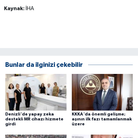
Kaynak:
İHA
Bunlar da ilginizi çekebilir
Denizli'de yapay zeka
KKKA'da önemli gelişme;
destekli MR cihazı hizmete
aşının ilk fazı tamamlanmak
girdi
üzere