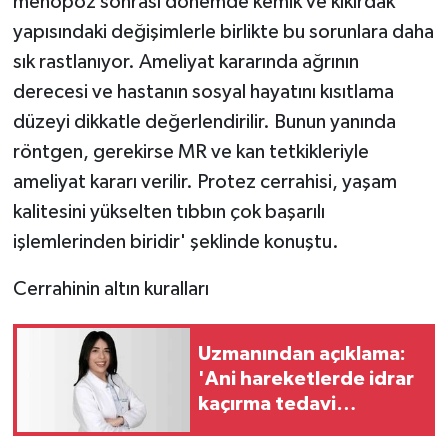
menopoz sonrası dönemde kemik ve kıkırdak
ÜLKE GÜNDEMİ
yapısındaki değişimlerle birlikte bu sorunlara daha
sık rastlanıyor. Ameliyat kararında ağrının
YAŞAM
derecesi ve hastanın sosyal hayatını kısıtlama
YEREL
düzeyi dikkatle değerlendirilir. Bunun yanında
röntgen, gerekirse MR ve kan tetkikleriyle
Yerel Haberler
ameliyat kararı verilir. Protez cerrahisi, yaşam
kalitesini yükselten tıbbın çok başarılı
işlemlerinden biridir' şeklinde konuştu.
Cerrahinin altın kuralları
Uzmanından açıklama:
'Ani hareketlerde idrar
kaçırma tedavi
edilebilir bir sağlık