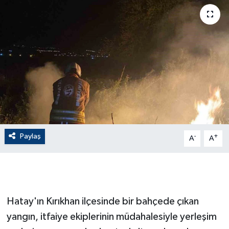
ÇEVRE
Dış Haberler
Dünya
EĞİTİM
EKONOMİ
Paylaş
-
+
A
A
English News
Finans
Hatay'ın Kırıkhan ilçesinde bir bahçede çıkan
Flaş Haber
yangın, itfaiye ekiplerinin müdahalesiyle yerleşim
Gayrimenkul