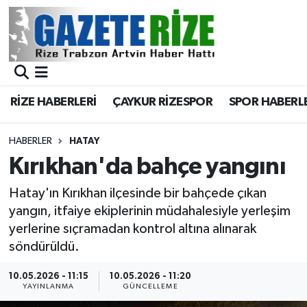
BÖLGEMİZ
Merkez Nöbetçi Eczaneler
SPOR
Merkez Hava Durumu
RİZE HABERLERİ
ÇAYKUR RİZESPOR
SPOR HABERL
Asayiş
Merkez Trafik Yoğunluk Haritası
HABERLER
HATAY
Rize Jandarma Komutanlığı
Süper Lig Puan Durumu ve Fikstür
Kırıkhan'da bahçe yangını
Bilim Teknoloji
Tüm Manşetler
Hatay'ın Kırıkhan ilçesinde bir bahçede çıkan
yangın, itfaiye ekiplerinin müdahalesiyle yerleşim
Bölge
Son Dakika Haberleri
yerlerine sıçramadan kontrol altına alınarak
söndürüldü.
Advertising news
Haber Arşivi
10.05.2026 - 11:15
10.05.2026 - 11:20
YAYINLANMA
GÜNCELLEME
Canlı Maç