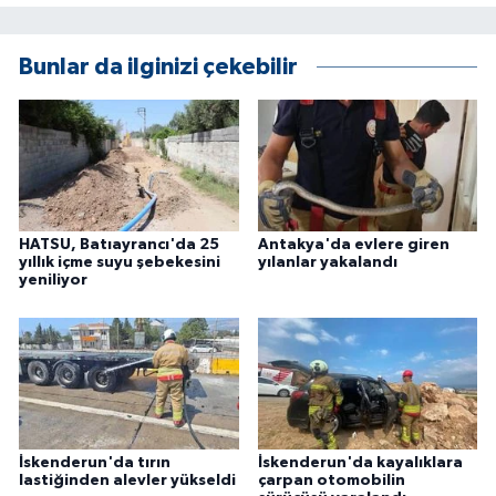
KÜLTÜR SANAT
MAGAZİN
Bunlar da ilginizi çekebilir
Otomobil
POLİTİKA
Sağlık
HATSU, Batıayrancı'da 25
Antakya'da evlere giren
yıllık içme suyu şebekesini
yılanlar yakalandı
yeniliyor
SİYASET
SPOR HABERLERİ
TEKNOLOJİ
Turizm
İskenderun'da tırın
İskenderun'da kayalıklara
lastiğinden alevler yükseldi
çarpan otomobilin