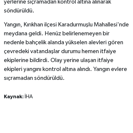
yerlerine sıçramadan kontrol altına alınarak
söndürüldü.
GENEL
Yangın, Kırıkhan ilçesi Karadurmuşlu Mahallesi'nde
GÜNDEM
meydana geldi. Henüz belirlenemeyen bir
nedenle bahçelik alanda yükselen alevleri gören
Güvenlik
çevredeki vatandaşlar durumu hemen itfaiye
HABERDE İNSAN
ekiplerine bildirdi. Olay yerine ulaşan itfaiye
ekipleri yangını kontrol altına alındı. Yangın evlere
İNSAN
sıçramadan söndürüldü.
İş Dünyası
Kaynak:
İHA
Jandarma
Kadın