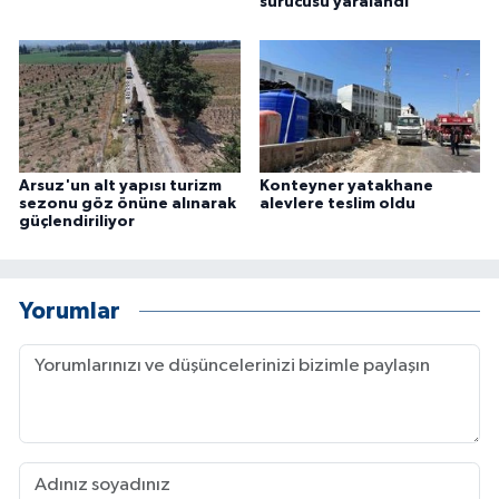
sürücüsü yaralandı
ÜLKE GÜNDEMİ
YAŞAM
YEREL
Arsuz'un alt yapısı turizm
Konteyner yatakhane
Yerel Haberler
sezonu göz önüne alınarak
alevlere teslim oldu
güçlendiriliyor
Yorumlar