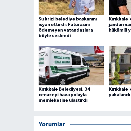
ÜLKE GÜNDEMİ
Su krizi belediye başkanını
Kırıkkale'
YAŞAM
isyan ettirdi: Faturasını
jandarma
ödemeyen vatandaşlara
hükümlü y
YEREL
böyle seslendi
Yerel Haberler
Kırıkkale Belediyesi, 34
Kırıkkale'
cenazeyi hava yoluyla
yakalandı
memleketine ulaştırdı
Yorumlar