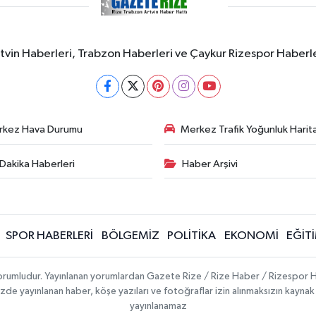
rtvin Haberleri, Trabzon Haberleri ve Çaykur Rizespor Haberl
rkez Hava Durumu
Merkez Trafik Yoğunluk Harita
Dakika Haberleri
Haber Arşivi
SPOR HABERLERİ
BÖLGEMİZ
POLİTİKA
EKONOMİ
EĞİT
 sorumludur. Yayınlanan yorumlardan Gazete Rize / Rize Haber / Rizespor H
temizde yayınlanan haber, köşe yazıları ve fotoğraflar izin alınmaksızın kayn
yayınlanamaz