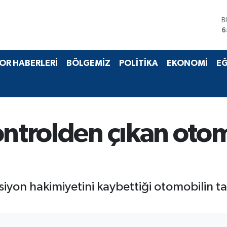
B
6
D
4
E
OR HABERLERİ
BÖLGEMİZ
POLİTİKA
EKONOMİ
EĞ
5
S
6
G
6
B
ntrolden çıkan otomo
1
iyon hakimiyetini kaybettiği otomobilin tak