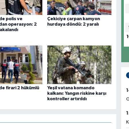
de polis ve
Çekiciye çarpan kamyon
dan operasyon: 2
hurdaya döndü: 2 yaralı
akalandı
1
de firari 2 hükümlü
Yeşil vatana komando
1
kalkanı: Yangın riskine karşı
kontroller artırıldı
G
1
K