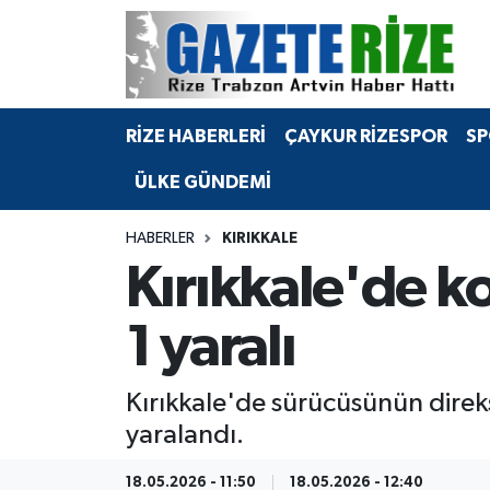
BÖLGEMİZ
Merkez Nöbetçi Eczaneler
RİZE HABERLERİ
ÇAYKUR RİZESPOR
SP
SPOR
Merkez Hava Durumu
ÜLKE GÜNDEMİ
Asayiş
Merkez Trafik Yoğunluk Haritası
HABERLER
KIRIKKALE
Rize Jandarma Komutanlığı
Süper Lig Puan Durumu ve Fikstür
Kırıkkale'de ko
Bilim Teknoloji
Tüm Manşetler
1 yaralı
Bölge
Son Dakika Haberleri
Kırıkkale'de sürücüsünün direks
Advertising news
Haber Arşivi
yaralandı.
Canlı Maç
18.05.2026 - 11:50
18.05.2026 - 12:40