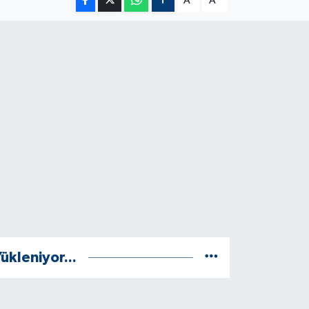
A
A
ükleniyor...