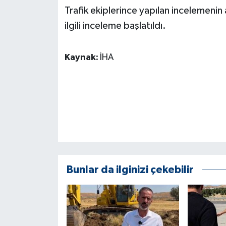
KÜLTÜR SANAT
Trafik ekiplerince yapılan incelemeni
ilgili inceleme başlatıldı.
MAGAZİN
Otomobil
Kaynak:
İHA
POLİTİKA
Sağlık
SİYASET
SPOR HABERLERİ
Bunlar da ilginizi çekebilir
TEKNOLOJİ
Turizm