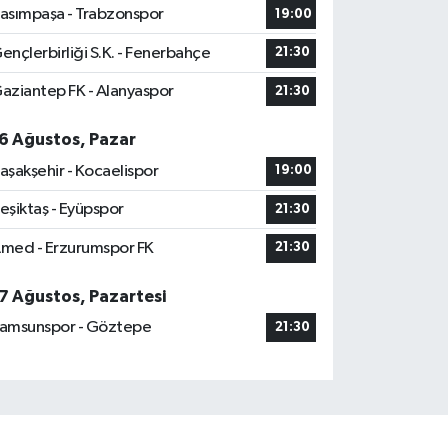
asımpaşa - Trabzonspor
19:00
ençlerbirliği S.K. - Fenerbahçe
21:30
aziantep FK - Alanyaspor
21:30
6 Ağustos, Pazar
aşakşehir - Kocaelispor
19:00
eşiktaş - Eyüpspor
21:30
med - Erzurumspor FK
21:30
7 Ağustos, Pazartesi
amsunspor - Göztepe
21:30