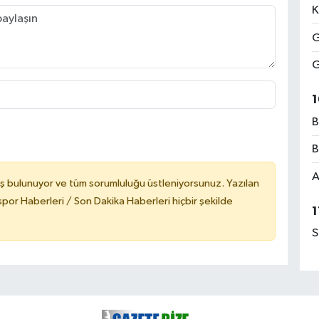
K
G
G
1
B
B
A
ş bulunuyor ve tüm sorumluluğu üstleniyorsunuz. Yazılan
or Haberleri / Son Dakika Haberleri hiçbir şekilde
1
S