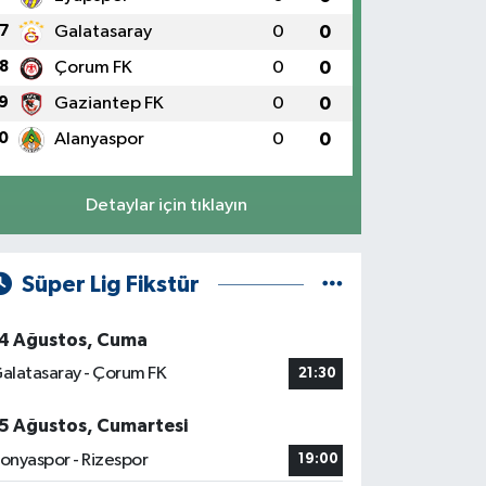
7
Galatasaray
0
0
8
Çorum FK
0
0
9
Gaziantep FK
0
0
0
Alanyaspor
0
0
Detaylar için tıklayın
Süper Lig Fikstür
4 Ağustos, Cuma
alatasaray - Çorum FK
21:30
5 Ağustos, Cumartesi
onyaspor - Rizespor
19:00