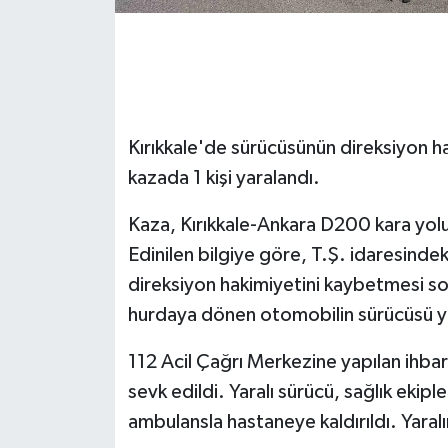
GENEL
GÜNDEM
Kırıkkale'de sürücüsünün direksiyon ha
Güvenlik
kazada 1 kişi yaralandı.
HABERDE İNSAN
Kaza, Kırıkkale-Ankara D200 kara yol
İNSAN
Edinilen bilgiye göre, T.Ş. idaresind
direksiyon hakimiyetini kaybetmesi so
İş Dünyası
hurdaya dönen otomobilin sürücüsü y
Jandarma
112 Acil Çağrı Merkezine yapılan ihbar 
sevk edildi. Yaralı sürücü, sağlık ekipl
Kadın
ambulansla hastaneye kaldırıldı. Yaralı