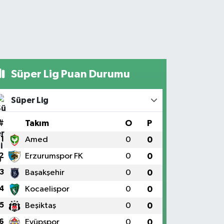
Süper Lig Puan Durumu
Süper Lig
#
Takım
O
P
1
Amed
0
0
2
Erzurumspor FK
0
0
3
Başakşehir
0
0
4
Kocaelispor
0
0
5
Beşiktaş
0
0
6
Eyüpspor
0
0