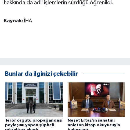
hakkında da adli işlemlerin sürdüğü öğrenildi.
ÜLKE GÜNDEMİ
YAŞAM
Kaynak:
İHA
YEREL
Yerel Haberler
Bunlar da ilginizi çekebilir
Terör örgütü propagandası
Neşet Ertaş'ın sanatını
paylaşımı yapan şüpheli
anlatan kitap okuyucuyla
gözaltına alındı
buluşuyor