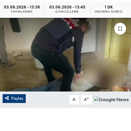
03.06.2026 - 13:36
03.06.2026 - 13:45
1 DK
ÇEVRE
YAYINLANMA
GÜNCELLEME
OKUNMA SÜRESI
Dış Haberler
Dünya
EĞİTİM
EKONOMİ
English News
Paylaş
-
+
Finans
A
A
Flaş Haber
Gayrimenkul