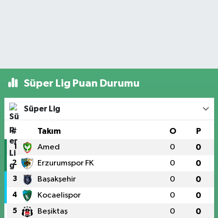
Süper Lig Puan Durumu
Süper Lig
#
Takım
O
P
1
Amed
0
0
2
Erzurumspor FK
0
0
3
Başakşehir
0
0
4
Kocaelispor
0
0
5
Beşiktaş
0
0