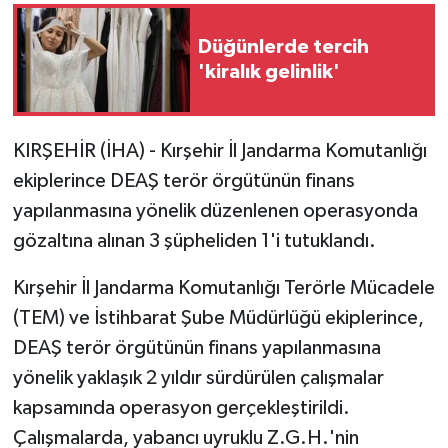
Düğünlerde tercih
GENEL
'kiralık gelinlik'
GÜNDEM
Güvenlik
KIRŞEHİR (İHA) - Kırşehir İl Jandarma Komutanlığı
ekiplerince DEAŞ terör örgütünün finans
HABERDE İNSAN
yapılanmasına yönelik düzenlenen operasyonda
gözaltına alınan 3 şüpheliden 1'i tutuklandı.
İNSAN
Kırşehir İl Jandarma Komutanlığı Terörle Mücadele
İş Dünyası
(TEM) ve İstihbarat Şube Müdürlüğü ekiplerince,
DEAŞ terör örgütünün finans yapılanmasına
Jandarma
yönelik yaklaşık 2 yıldır sürdürülen çalışmalar
Kadın
kapsamında operasyon gerçekleştirildi.
Çalışmalarda, yabancı uyruklu Z.G.H.'nin