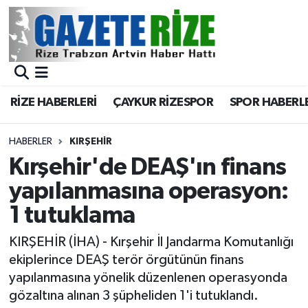
BÖLGEMİZ
Merkez Nöbetçi Eczaneler
SPOR
Merkez Hava Durumu
RİZE HABERLERİ
ÇAYKUR RİZESPOR
SPOR HABERL
Asayiş
Merkez Trafik Yoğunluk Haritası
HABERLER
KIRŞEHIR
Rize Jandarma Komutanlığı
Süper Lig Puan Durumu ve Fikstür
Kırşehir'de DEAŞ'ın finans
yapılanmasına operasyon:
Bilim Teknoloji
Tüm Manşetler
1 tutuklama
Bölge
Son Dakika Haberleri
KIRŞEHİR (İHA) - Kırşehir İl Jandarma Komutanlığı
ekiplerince DEAŞ terör örgütünün finans
Advertising news
Haber Arşivi
yapılanmasına yönelik düzenlenen operasyonda
gözaltına alınan 3 şüpheliden 1'i tutuklandı.
Canlı Maç