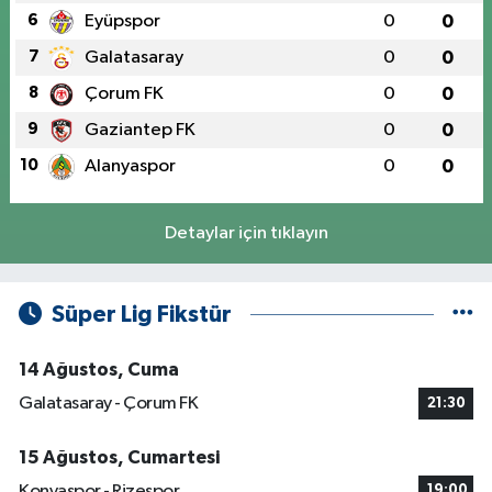
6
Eyüpspor
0
0
7
Galatasaray
0
0
8
Çorum FK
0
0
9
Gaziantep FK
0
0
10
Alanyaspor
0
0
Detaylar için tıklayın
Süper Lig Fikstür
14 Ağustos, Cuma
Galatasaray - Çorum FK
21:30
15 Ağustos, Cumartesi
Konyaspor - Rizespor
19:00