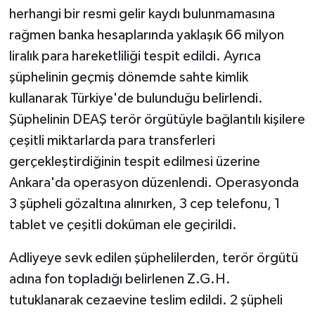
KÜLTÜR SANAT
herhangi bir resmi gelir kaydı bulunmamasına
rağmen banka hesaplarında yaklaşık 66 milyon
MAGAZİN
liralık para hareketliliği tespit edildi. Ayrıca
şüphelinin geçmiş dönemde sahte kimlik
Otomobil
kullanarak Türkiye'de bulunduğu belirlendi.
POLİTİKA
Şüphelinin DEAŞ terör örgütüyle bağlantılı kişilere
çeşitli miktarlarda para transferleri
Sağlık
gerçekleştirdiğinin tespit edilmesi üzerine
Ankara'da operasyon düzenlendi. Operasyonda
SİYASET
3 şüpheli gözaltına alınırken, 3 cep telefonu, 1
SPOR HABERLERİ
tablet ve çeşitli doküman ele geçirildi.
TEKNOLOJİ
Adliyeye sevk edilen şüphelilerden, terör örgütü
adına fon topladığı belirlenen Z.G.H.
Turizm
tutuklanarak cezaevine teslim edildi. 2 şüpheli