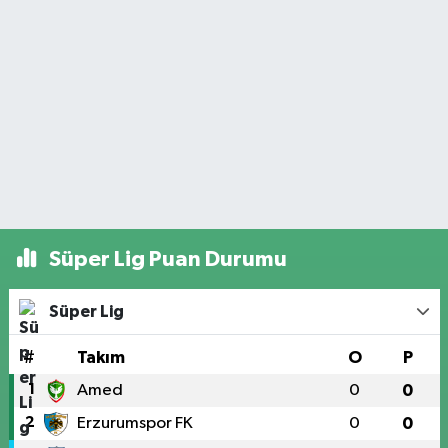
Süper Lig Puan Durumu
Süper Lig
#
Takım
O
P
1
Amed
0
0
2
Erzurumspor FK
0
0