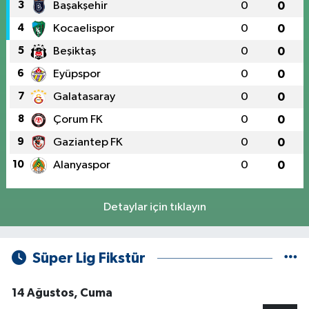
3
Başakşehir
0
0
4
Kocaelispor
0
0
5
Beşiktaş
0
0
6
Eyüpspor
0
0
7
Galatasaray
0
0
8
Çorum FK
0
0
9
Gaziantep FK
0
0
10
Alanyaspor
0
0
Detaylar için tıklayın
Süper Lig Fikstür
14 Ağustos, Cuma