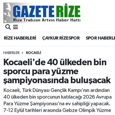
BÖLGEMİZ
Merkez Nöbetçi Eczaneler
SPOR
Merkez Hava Durumu
RİZE HABERLERİ
ÇAYKUR RİZESPOR
SPOR HABERL
Asayiş
Merkez Trafik Yoğunluk Haritası
HABERLER
KOCAELI
Rize Jandarma Komutanlığı
Süper Lig Puan Durumu ve Fikstür
Kocaeli'de 40 ülkeden bin
sporcu para yüzme
Bilim Teknoloji
Tüm Manşetler
şampiyonasında buluşacak
Bölge
Son Dakika Haberleri
Kocaeli, Türk Dünyası Gençlik Kampı'nın ardından
40 ülkeden bin sporcunun katılacağı 2026 Avrupa
Advertising news
Haber Arşivi
Para Yüzme Şampiyonası'na ev sahipliği yapacak.
7-12 Eylül tarihleri arasında Gebze Olimpik Yüzme
Canlı Maç