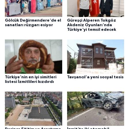
Gölcük Değirmendere'de el
Güreşçi Alperen Tokgöz
sanatları rüzgarı esiyor
Akdeniz Oyunları'nda
Türkiye'yi temsil edecek
Türkiye'nin en iyi simitleri
Tavşancıl'a yeni sosyal tesis
listesi İzmitlileri kızdırdı