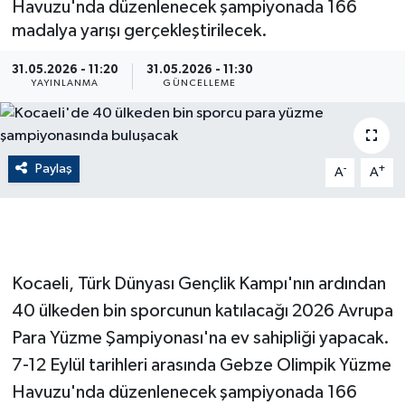
Havuzu'nda düzenlenecek şampiyonada 166
madalya yarışı gerçekleştirilecek.
ÇEVRE
31.05.2026 - 11:20
31.05.2026 - 11:30
Dış Haberler
YAYINLANMA
GÜNCELLEME
Dünya
Paylaş
EĞİTİM
-
+
A
A
EKONOMİ
English News
Kocaeli, Türk Dünyası Gençlik Kampı'nın ardından
Finans
40 ülkeden bin sporcunun katılacağı 2026 Avrupa
Para Yüzme Şampiyonası'na ev sahipliği yapacak.
Flaş Haber
7-12 Eylül tarihleri arasında Gebze Olimpik Yüzme
Havuzu'nda düzenlenecek şampiyonada 166
Gayrimenkul