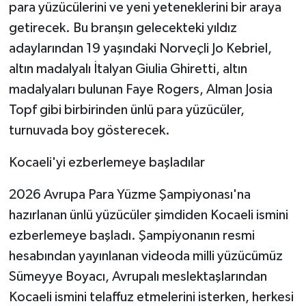
para yüzücülerini ve yeni yeteneklerini bir araya
ÜLKE GÜNDEMİ
getirecek. Bu branşın gelecekteki yıldız
YAŞAM
adaylarından 19 yaşındaki Norveçli Jo Kebriel,
altın madalyalı İtalyan Giulia Ghiretti, altın
YEREL
madalyaları bulunan Faye Rogers, Alman Josia
Topf gibi birbirinden ünlü para yüzücüler,
Yerel Haberler
turnuvada boy gösterecek.
Kocaeli'yi ezberlemeye başladılar
2026 Avrupa Para Yüzme Şampiyonası'na
hazırlanan ünlü yüzücüler şimdiden Kocaeli ismini
ezberlemeye başladı. Şampiyonanın resmi
hesabından yayınlanan videoda milli yüzücümüz
Sümeyye Boyacı, Avrupalı meslektaşlarından
Kocaeli ismini telaffuz etmelerini isterken, herkesi