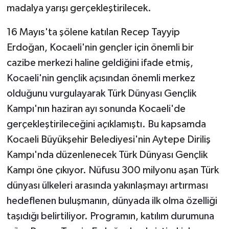
madalya yarışı gerçekleştirilecek.
GENEL
16 Mayıs'ta şölene katılan Recep Tayyip
Erdoğan, Kocaeli'nin gençler için önemli bir
GÜNDEM
cazibe merkezi haline geldiğini ifade etmiş,
Güvenlik
Kocaeli'nin gençlik açısından önemli merkez
olduğunu vurgulayarak Türk Dünyası Gençlik
HABERDE İNSAN
Kampı'nın haziran ayı sonunda Kocaeli'de
gerçekleştirileceğini açıklamıştı. Bu kapsamda
İNSAN
Kocaeli Büyükşehir Belediyesi'nin Aytepe Diriliş
Kampı'nda düzenlenecek Türk Dünyası Gençlik
İş Dünyası
Kampı öne çıkıyor. Nüfusu 300 milyonu aşan Türk
Jandarma
dünyası ülkeleri arasında yakınlaşmayı artırması
hedeflenen buluşmanın, dünyada ilk olma özelliği
Kadın
taşıdığı belirtiliyor. Programın, katılım durumuna