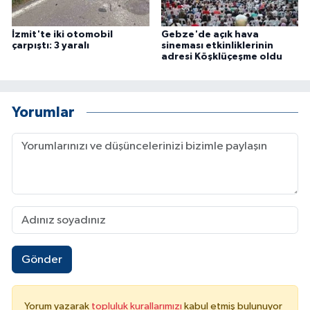
İzmit'te iki otomobil
Gebze'de açık hava
çarpıştı: 3 yaralı
sineması etkinliklerinin
adresi Köşklüçeşme oldu
Yorumlar
Gönder
Yorum yazarak
topluluk kurallarımızı
kabul etmiş bulunuyor