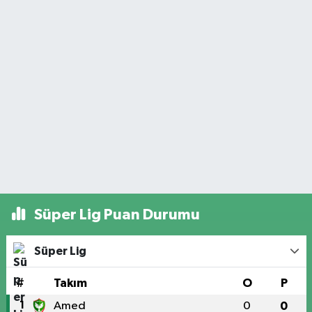
Süper Lig Puan Durumu
Süper Lig
#
Takım
O
P
1
Amed
0
0