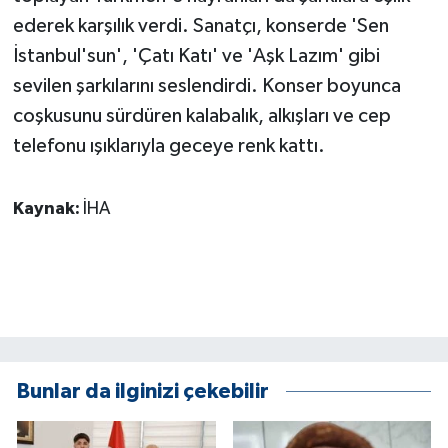
KÜLTÜR SANAT
ederek karşılık verdi. Sanatçı, konserde 'Sen
İstanbul'sun', 'Çatı Katı' ve 'Aşk Lazım' gibi
MAGAZİN
sevilen şarkılarını seslendirdi. Konser boyunca
Otomobil
coşkusunu sürdüren kalabalık, alkışları ve cep
telefonu ışıklarıyla geceye renk kattı.
POLİTİKA
Kaynak:
İHA
Sağlık
SİYASET
SPOR HABERLERİ
TEKNOLOJİ
Bunlar da ilginizi çekebilir
Turizm