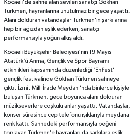
Kocaeli'de sahne alan sevilen sanatçı Gökhan
Türkmen, hayranlarına unutulmaz bir gece yaşattı.
GENEL
Alanı dolduran vatandaşlar Türkmen'in şarkılarına
hep bir ağızdan eşlik ederken, sanatçı
GÜNDEM
performansıyla yoğun alkış aldı.
Güvenlik
Kocaeli Büyükşehir Belediyesi'nin 19 Mayıs
HABERDE İNSAN
Atatürk'ü Anma, Gençlik ve Spor Bayramı
etkinlikleri kapsamında düzenlediği 'EnFest'
İNSAN
gençlik festivalinde Gökhan Türkmen sahneye
çıktı. İzmit Milli İrade Meydanı'nda binlerce kişiyle
İş Dünyası
buluşan Türkmen, gece boyunca alanı dolduran
müzikseverlere coşkulu anlar yaşattı. Vatandaşlar,
Jandarma
konser süresince cep telefonu ışıklarıyla meydana
Kadın
renk kattı. Sahnedeki performansıyla beğeni
toplayan Türkmen'e hayranları da şarkılara eşlik