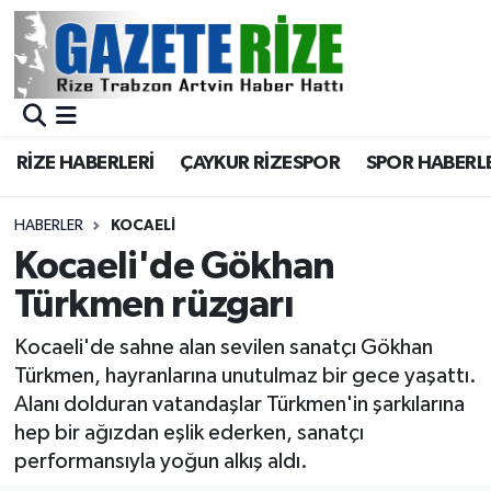
BÖLGEMİZ
Merkez Nöbetçi Eczaneler
SPOR
Merkez Hava Durumu
RİZE HABERLERİ
ÇAYKUR RİZESPOR
SPOR HABERL
Asayiş
Merkez Trafik Yoğunluk Haritası
HABERLER
KOCAELI
Rize Jandarma Komutanlığı
Süper Lig Puan Durumu ve Fikstür
Kocaeli'de Gökhan
Türkmen rüzgarı
Bilim Teknoloji
Tüm Manşetler
Kocaeli'de sahne alan sevilen sanatçı Gökhan
Bölge
Son Dakika Haberleri
Türkmen, hayranlarına unutulmaz bir gece yaşattı.
Alanı dolduran vatandaşlar Türkmen'in şarkılarına
Advertising news
Haber Arşivi
hep bir ağızdan eşlik ederken, sanatçı
performansıyla yoğun alkış aldı.
Canlı Maç