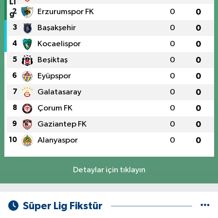
2
Erzurumspor FK
0
0
3
Başakşehir
0
0
4
Kocaelispor
0
0
5
Beşiktaş
0
0
6
Eyüpspor
0
0
7
Galatasaray
0
0
8
Çorum FK
0
0
9
Gaziantep FK
0
0
10
Alanyaspor
0
0
Detaylar için tıklayın
Süper Lig Fikstür