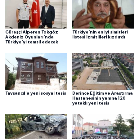
ÜLKE GÜNDEMİ
YAŞAM
Güreşçi Alperen Tokgöz
Türkiye'nin en iyi simitleri
YEREL
Akdeniz Oyunları'nda
listesi İzmitlileri kızdırdı
Türkiye'yi temsil edecek
Yerel Haberler
Tavşancıl'a yeni sosyal tesis
Derince Eğitim ve Araştırma
Hastanesinin yanına 120
yataklı yeni tesis