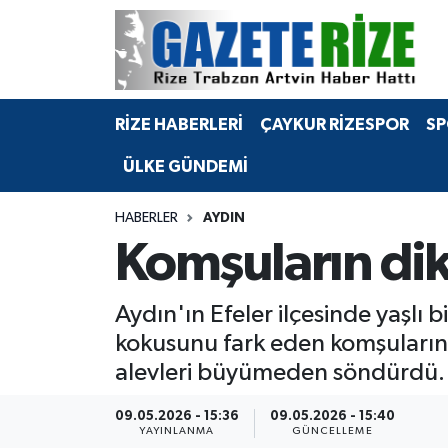
BÖLGEMİZ
Merkez Nöbetçi Eczaneler
RİZE HABERLERİ
ÇAYKUR RİZESPOR
SP
SPOR
Merkez Hava Durumu
ÜLKE GÜNDEMİ
Asayiş
Merkez Trafik Yoğunluk Haritası
HABERLER
AYDIN
Rize Jandarma Komutanlığı
Süper Lig Puan Durumu ve Fikstür
Komşuların dikk
Bilim Teknoloji
Tüm Manşetler
Aydın'ın Efeler ilçesinde yaşl
Bölge
Son Dakika Haberleri
kokusunu fark eden komşuların i
alevleri büyümeden söndürdü.
Advertising news
Haber Arşivi
09.05.2026 - 15:36
09.05.2026 - 15:40
Canlı Maç
YAYINLANMA
GÜNCELLEME