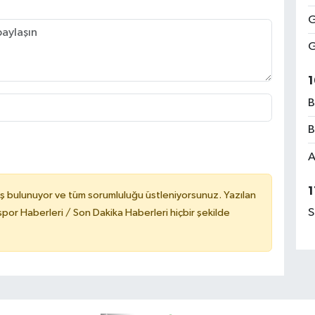
G
G
1
B
B
A
1
ş bulunuyor ve tüm sorumluluğu üstleniyorsunuz. Yazılan
S
or Haberleri / Son Dakika Haberleri hiçbir şekilde