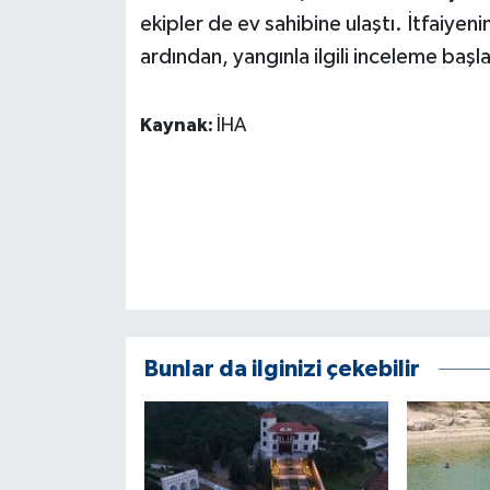
KÜLTÜR SANAT
ekipler de ev sahibine ulaştı. İtfaiye
ardından, yangınla ilgili inceleme başla
MAGAZİN
Otomobil
Kaynak:
İHA
POLİTİKA
Sağlık
SİYASET
SPOR HABERLERİ
Bunlar da ilginizi çekebilir
TEKNOLOJİ
Turizm