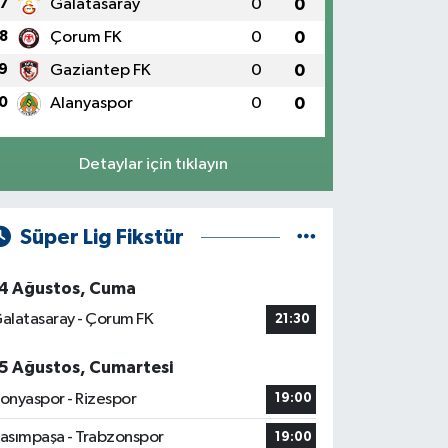
7
Galatasaray
0
0
8
Çorum FK
0
0
9
Gaziantep FK
0
0
0
Alanyaspor
0
0
Detaylar için tıklayın
Süper Lig Fikstür
4 Ağustos, Cuma
alatasaray - Çorum FK
21:30
5 Ağustos, Cumartesi
onyaspor - Rizespor
19:00
asımpaşa - Trabzonspor
19:00