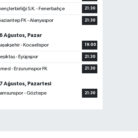
ençlerbirliği S.K. - Fenerbahçe
21:30
aziantep FK - Alanyaspor
21:30
6 Ağustos, Pazar
aşakşehir - Kocaelispor
19:00
eşiktaş - Eyüpspor
21:30
med - Erzurumspor FK
21:30
7 Ağustos, Pazartesi
amsunspor - Göztepe
21:30