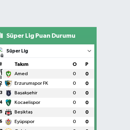
Süper Lig Puan Durumu
Süper Lig
#
Takım
O
P
1
Amed
0
0
2
Erzurumspor FK
0
0
3
Başakşehir
0
0
4
Kocaelispor
0
0
5
Beşiktaş
0
0
6
Eyüpspor
0
0