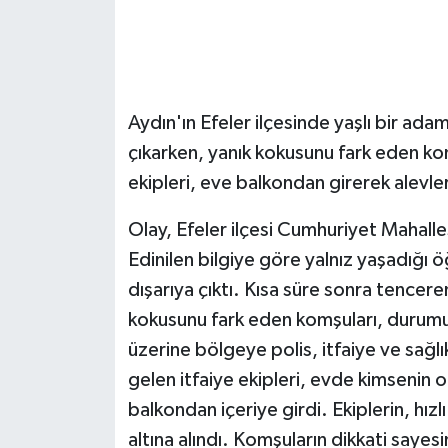
GENEL
GÜNDEM
Aydın'ın Efeler ilçesinde yaşlı bir a
Güvenlik
çıkarken, yanık kokusunu fark eden kom
ekipleri, eve balkondan girerek alev
HABERDE İNSAN
Olay, Efeler ilçesi Cumhuriyet Mahal
İNSAN
Edinilen bilgiye göre yalnız yaşadığı
dışarıya çıktı. Kısa süre sonra tencere
İş Dünyası
kokusunu fark eden komşuları, durumu 
üzerine bölgeye polis, itfaiye ve sağlı
Jandarma
gelen itfaiye ekipleri, evde kimsenin 
Kadın
balkondan içeriye girdi. Ekiplerin, hız
altına alındı. Komşuların dikkati saye