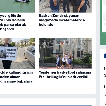
iyesi göletin
Başkan Zencirci, yanan
50 bin dolarlık
mağazada incelemelerde
1
ek parça olarak
bulundu
 başardı
1
dde kullandığı için
Yenilenen basketbol sahasına
G
inden alınan
Efe İbrikoğlu'nun adı verildi
tüm anne-babalara
1
K
K