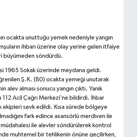
damın ocakta unuttuğu yemek nedeniyle yangın
şuların ihbarı üzerine olay yerine gelen itfaiye
leri büyümeden söndürdü.
lesi 1965 Sokak üzerinde meydana geldi.
 öğrenilen Ş.K. (80) ocakta yemeği unutarak
nin alev alması sonucu yangın çıktı. Yanık
112 Acil Çağrı Merkezi'ne bildirdi. İhbar
k ekipleri sevk edildi. Kısa sürede bölgeye
olmadığını fark edince asansörlü merdiven ile
lı müdahalesi ile alevler söndürülerek kontrol
sinde muhtemel bir tehlikenin önüne geçilirken,