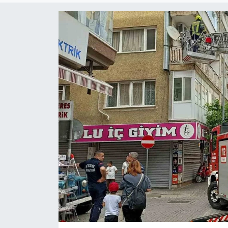
ÇEVRE
Dış Haberler
Dünya
EĞİTİM
EKONOMİ
English News
Finans
Flaş Haber
Gayrimenkul