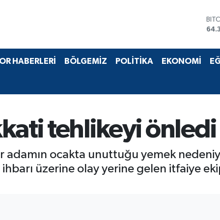
BIT
64.
DO
47,
EU
OR HABERLERİ
BÖLGEMİZ
POLİTİKA
EKONOMİ
EĞ
55,
STE
64,
GRA
657
BİS
ati tehlikeyi önledi
13.
ı bir adamın ocakta unuttuğu yemek nedeniy
hbarı üzerine olay yerine gelen itfaiye ek