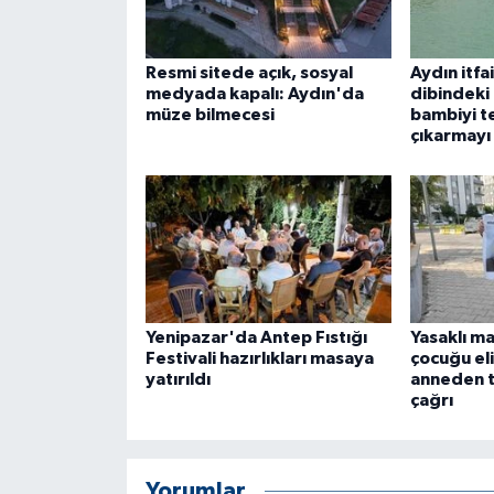
ÜLKE GÜNDEMİ
Resmi sitede açık, sosyal
Aydın itfa
YAŞAM
medyada kapalı: Aydın'da
dibindeki 
müze bilmecesi
bambiyi t
YEREL
çıkarmayı
Yerel Haberler
Yenipazar'da Antep Fıstığı
Yasaklı ma
Festivali hazırlıkları masaya
çocuğu el
yatırıldı
anneden 
çağrı
Yorumlar