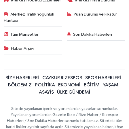
Merkez Nöbetçi Eczaneler
Merkez Hava Durumu
Merkez Trafik Yoğunluk
Puan Durumu ve Fikstür
Haritası
Tüm Manşetler
Son Dakika Haberleri
Haber Arşivi
RİZE HABERLERİ
ÇAYKUR RİZESPOR
SPOR HABERLERİ
BÖLGEMİZ
POLİTİKA
EKONOMİ
EĞİTİM
YAŞAM
ASAYİŞ
ÜLKE GÜNDEMİ
Sitede yayınlanan içerik ve yorumlardan yazarları sorumludur.
Yayınlanan yorumlardan Gazete Rize / Rize Haber / Rizespor
Haberleri / Son Dakika Haberleri sorumlu tutulamaz. Sitedeki tüm
harici linkler ayrı bir sayfada açılır. Sitemizde yayınlanan haber, köşe