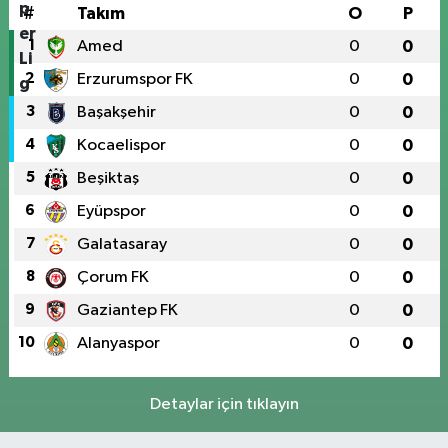
#
Takım
O
P
1
Amed
0
0
2
Erzurumspor FK
0
0
3
Başakşehir
0
0
4
Kocaelispor
0
0
5
Beşiktaş
0
0
6
Eyüpspor
0
0
7
Galatasaray
0
0
8
Çorum FK
0
0
9
Gaziantep FK
0
0
10
Alanyaspor
0
0
Detaylar için tıklayın