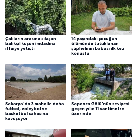
Çalıların arasına sıkışan
14 yaşındaki çocuğun
balıkçıl kuşun imdadına
ölümünde tutuklanan
itfaiye yetişti
şüphelinin babası ilk kez
konuştu
Sakarya'da 3 mahalle daha
Sapanca Gölü'nün seviyesi
futbol, voleybol ve
geçen yılın 11 santimetre
basketbol sahasına
üzerinde
kavuşuyor