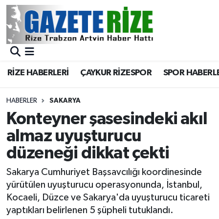
BÖLGEMİZ
Merkez Nöbetçi Eczaneler
SPOR
Merkez Hava Durumu
RİZE HABERLERİ
ÇAYKUR RİZESPOR
SPOR HABERL
Asayiş
Merkez Trafik Yoğunluk Haritası
HABERLER
SAKARYA
Rize Jandarma Komutanlığı
Süper Lig Puan Durumu ve Fikstür
Konteyner şasesindeki akıl
almaz uyuşturucu
Bilim Teknoloji
Tüm Manşetler
düzeneği dikkat çekti
Bölge
Son Dakika Haberleri
Sakarya Cumhuriyet Başsavcılığı koordinesinde
yürütülen uyuşturucu operasyonunda, İstanbul,
Advertising news
Haber Arşivi
Kocaeli, Düzce ve Sakarya'da uyuşturucu ticareti
yaptıkları belirlenen 5 şüpheli tutuklandı.
Canlı Maç