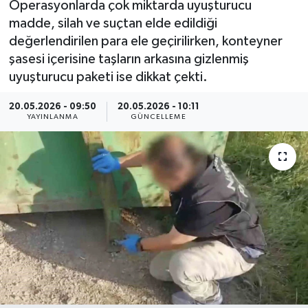
Operasyonlarda çok miktarda uyuşturucu
madde, silah ve suçtan elde edildiği
ÇEVRE
değerlendirilen para ele geçirilirken, konteyner
şasesi içerisine taşların arkasına gizlenmiş
Dış Haberler
uyuşturucu paketi ise dikkat çekti.
Dünya
20.05.2026 - 09:50
20.05.2026 - 10:11
YAYINLANMA
GÜNCELLEME
EĞİTİM
EKONOMİ
English News
Finans
Flaş Haber
Gayrimenkul