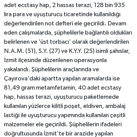
adet ecstasy hap, 2 hassas terazi, 128 bin 935
ÜLKE GÜNDEMİ
lira para ve uyuşturucu ticaretinde kullanıldığı
YAŞAM
değerlendirilen not defteri ele geçirildi. Devam
eden çalışmalarda, şüphelilerle bağlantılı oldukları
YEREL
belirlenen ve 'üst torbacı' olarak değerlendirilen
N.A.M. (51), S.Y. (27) ve K.Y.Y. (25) isimli şahıslar,
Yerel Haberler
İzmit ilçesinde düzenlenen operasyonla
yakalandı. Şüphelilerin araçlarında ve
Çayırova'daki apartta yapılan aramalarda ise
81,49 gram metamfetamin, 40 adet ecstasy
hap, hassas terazi, uyuşturucu paketlemede
kullanılan yüzlerce kilitli poşet, eldiven, ambalaj
lastiği ile uyuşturucu yapımında kullanılan çeşitli
malzemeler ele geçirildi. Şüphelilerin ifadeleri
doğrultusunda İzmit'te bir arazide yapılan