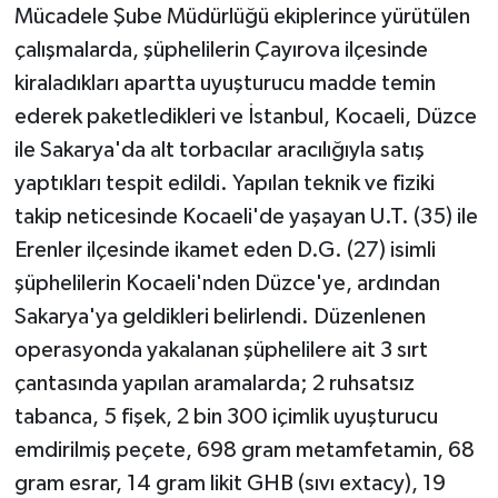
KÜLTÜR SANAT
Mücadele Şube Müdürlüğü ekiplerince yürütülen
çalışmalarda, şüphelilerin Çayırova ilçesinde
MAGAZİN
kiraladıkları apartta uyuşturucu madde temin
ederek paketledikleri ve İstanbul, Kocaeli, Düzce
Otomobil
ile Sakarya'da alt torbacılar aracılığıyla satış
POLİTİKA
yaptıkları tespit edildi. Yapılan teknik ve fiziki
takip neticesinde Kocaeli'de yaşayan U.T. (35) ile
Sağlık
Erenler ilçesinde ikamet eden D.G. (27) isimli
şüphelilerin Kocaeli'nden Düzce'ye, ardından
SİYASET
Sakarya'ya geldikleri belirlendi. Düzenlenen
SPOR HABERLERİ
operasyonda yakalanan şüphelilere ait 3 sırt
çantasında yapılan aramalarda; 2 ruhsatsız
TEKNOLOJİ
tabanca, 5 fişek, 2 bin 300 içimlik uyuşturucu
emdirilmiş peçete, 698 gram metamfetamin, 68
Turizm
gram esrar, 14 gram likit GHB (sıvı extacy), 19