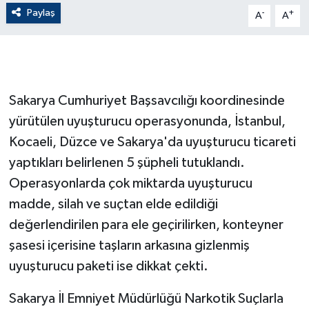
Paylaş
-
+
A
A
GENEL
GÜNDEM
Sakarya Cumhuriyet Başsavcılığı koordinesinde
Güvenlik
yürütülen uyuşturucu operasyonunda, İstanbul,
HABERDE İNSAN
Kocaeli, Düzce ve Sakarya'da uyuşturucu ticareti
yaptıkları belirlenen 5 şüpheli tutuklandı.
İNSAN
Operasyonlarda çok miktarda uyuşturucu
madde, silah ve suçtan elde edildiği
İş Dünyası
değerlendirilen para ele geçirilirken, konteyner
Jandarma
şasesi içerisine taşların arkasına gizlenmiş
uyuşturucu paketi ise dikkat çekti.
Kadın
Sakarya İl Emniyet Müdürlüğü Narkotik Suçlarla