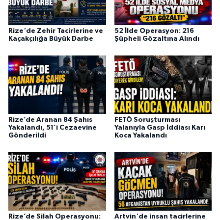
ÜLKE GÜNDEMİ
Rize'de Zehir Tacirlerine ve
52 İlde Operasyon: 216
YAŞAM
Kaçakçılığa Büyük Darbe
Şüpheli Gözaltına Alındı
YEREL
Yerel Haberler
Rize’de Aranan 84 Şahıs
FETÖ Soruşturması
Yakalandı, 51’i Cezaevine
Yalanıyla Gasp İddiası Karı
Gönderildi
Koca Yakalandı
Rize’de Silah Operasyonu:
Artvin'de insan tacirlerine