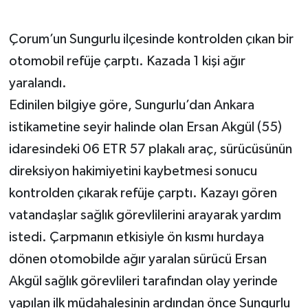
GENEL
Çorum’un Sungurlu ilçesinde kontrolden çıkan bir
otomobil refüje çarptı. Kazada 1 kişi ağır
GÜNDEM
yaralandı.
Güvenlik
Edinilen bilgiye göre, Sungurlu’dan Ankara
istikametine seyir halinde olan Ersan Akgül (55)
HABERDE İNSAN
idaresindeki 06 ETR 57 plakalı araç, sürücüsünün
direksiyon hakimiyetini kaybetmesi sonucu
İNSAN
kontrolden çıkarak refüje çarptı. Kazayı gören
İş Dünyası
vatandaşlar sağlık görevlilerini arayarak yardım
istedi. Çarpmanın etkisiyle ön kısmı hurdaya
Jandarma
dönen otomobilde ağır yaralan sürücü Ersan
Kadın
Akgül sağlık görevlileri tarafından olay yerinde
yapılan ilk müdahalesinin ardından önce Sungurlu