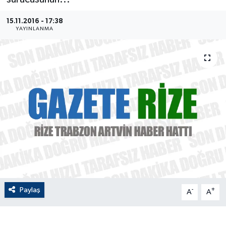
ÇEVRE
15.11.2016 - 17:38
YAYINLANMA
Dış Haberler
Dünya
EĞİTİM
EKONOMİ
English News
Finans
Paylaş
-
+
A
A
Flaş Haber
Gayrimenkul