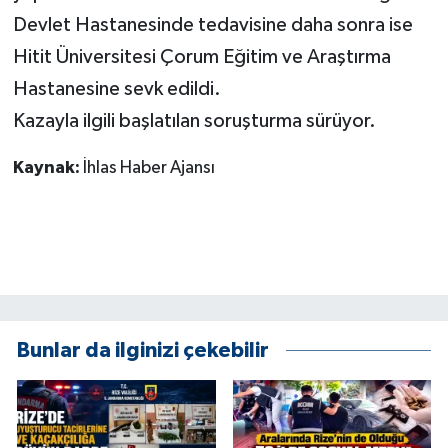
KÜLTÜR SANAT
Devlet Hastanesinde tedavisine daha sonra ise
Hitit Üniversitesi Çorum Eğitim ve Araştırma
MAGAZİN
Hastanesine sevk edildi.
Otomobil
Kazayla ilgili başlatılan soruşturma sürüyor.
POLİTİKA
Kaynak:
İhlas Haber Ajansı
Sağlık
SİYASET
SPOR HABERLERİ
Bunlar da ilginizi çekebilir
TEKNOLOJİ
Turizm