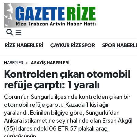
BÖLGEMİZ
Merkez Nöbetçi Eczaneler
SPOR
Merkez Hava Durumu
RİZE HABERLERİ
ÇAYKUR RİZESPOR
SPOR HABERL
Asayiş
Merkez Trafik Yoğunluk Haritası
HABERLER
ASAYIŞ HABERLERI
Rize Jandarma Komutanlığı
Süper Lig Puan Durumu ve Fikstür
Kontrolden çıkan otomobil
refüje çarptı: 1 yaralı
Bilim Teknoloji
Tüm Manşetler
Çorum’un Sungurlu ilçesinde kontrolden çıkan bir
Bölge
Son Dakika Haberleri
otomobil refüje çarptı. Kazada 1 kişi ağır
yaralandı.Edinilen bilgiye göre, Sungurlu’dan
Advertising news
Haber Arşivi
Ankara istikametine seyir halinde olan Ersan Akgül
(55) idaresindeki 06 ETR 57 plakalı araç,
Canlı Maç
sürücüsünün...