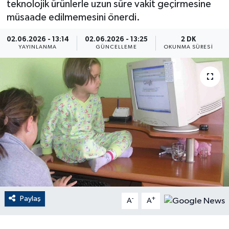
teknolojik ürünlerle uzun süre vakit geçirmesine
müsaade edilmemesini önerdi.
ÇEVRE
02.06.2026 - 13:14
02.06.2026 - 13:25
2 DK
Dış Haberler
YAYINLANMA
GÜNCELLEME
OKUNMA SÜRESI
Dünya
EĞİTİM
EKONOMİ
English News
Finans
Paylaş
-
+
Flaş Haber
A
A
Gayrimenkul