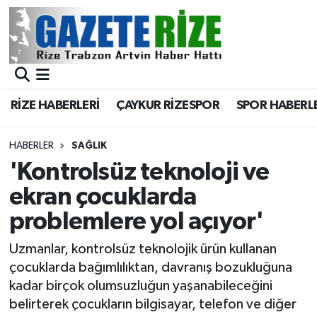
BÖLGEMİZ
Merkez Nöbetçi Eczaneler
SPOR
Merkez Hava Durumu
RİZE HABERLERİ
ÇAYKUR RİZESPOR
SPOR HABERL
Asayiş
Merkez Trafik Yoğunluk Haritası
HABERLER
SAĞLIK
Rize Jandarma Komutanlığı
Süper Lig Puan Durumu ve Fikstür
'Kontrolsüz teknoloji ve
ekran çocuklarda
Bilim Teknoloji
Tüm Manşetler
problemlere yol açıyor'
Bölge
Son Dakika Haberleri
Uzmanlar, kontrolsüz teknolojik ürün kullanan
çocuklarda bağımlılıktan, davranış bozukluğuna
Advertising news
Haber Arşivi
kadar birçok olumsuzluğun yaşanabileceğini
belirterek çocukların bilgisayar, telefon ve diğer
Canlı Maç