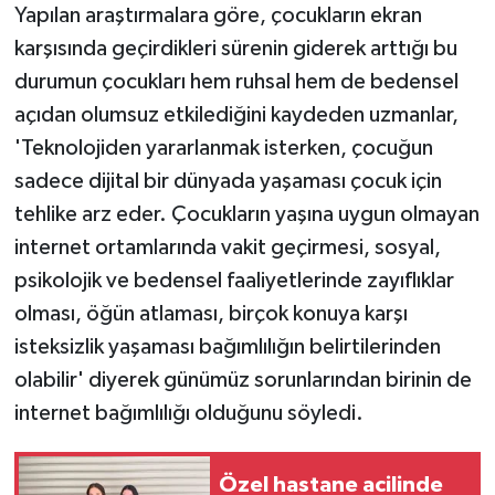
KÜLTÜR SANAT
Yapılan araştırmalara göre, çocukların ekran
karşısında geçirdikleri sürenin giderek arttığı bu
MAGAZİN
durumun çocukları hem ruhsal hem de bedensel
açıdan olumsuz etkilediğini kaydeden uzmanlar,
Otomobil
'Teknolojiden yararlanmak isterken, çocuğun
POLİTİKA
sadece dijital bir dünyada yaşaması çocuk için
tehlike arz eder. Çocukların yaşına uygun olmayan
Sağlık
internet ortamlarında vakit geçirmesi, sosyal,
psikolojik ve bedensel faaliyetlerinde zayıflıklar
SİYASET
olması, öğün atlaması, birçok konuya karşı
isteksizlik yaşaması bağımlılığın belirtilerinden
SPOR HABERLERİ
olabilir' diyerek günümüz sorunlarından birinin de
TEKNOLOJİ
internet bağımlılığı olduğunu söyledi.
Turizm
Özel hastane acilinde