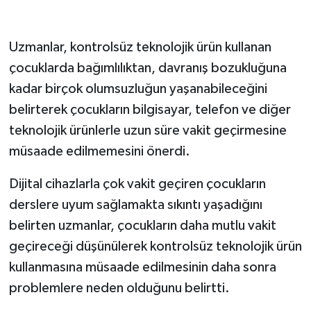
GENEL
Uzmanlar, kontrolsüz teknolojik ürün kullanan
çocuklarda bağımlılıktan, davranış bozukluğuna
GÜNDEM
kadar birçok olumsuzluğun yaşanabileceğini
Güvenlik
belirterek çocukların bilgisayar, telefon ve diğer
teknolojik ürünlerle uzun süre vakit geçirmesine
HABERDE İNSAN
müsaade edilmemesini önerdi.
İNSAN
Dijital cihazlarla çok vakit geçiren çocukların
derslere uyum sağlamakta sıkıntı yaşadığını
İş Dünyası
belirten uzmanlar, çocukların daha mutlu vakit
Jandarma
geçireceği düşünülerek kontrolsüz teknolojik ürün
kullanmasına müsaade edilmesinin daha sonra
Kadın
problemlere neden olduğunu belirtti.