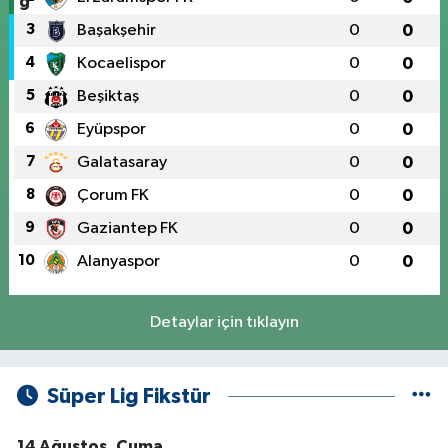
3
Başakşehir
0
0
4
Kocaelispor
0
0
5
Beşiktaş
0
0
6
Eyüpspor
0
0
7
Galatasaray
0
0
8
Çorum FK
0
0
9
Gaziantep FK
0
0
10
Alanyaspor
0
0
Detaylar için tıklayın
Süper Lig Fikstür
14 Ağustos, Cuma