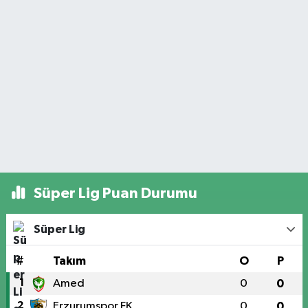
Süper Lig Puan Durumu
Süper Lig
#
Takım
O
P
1
Amed
0
0
2
Erzurumspor FK
0
0