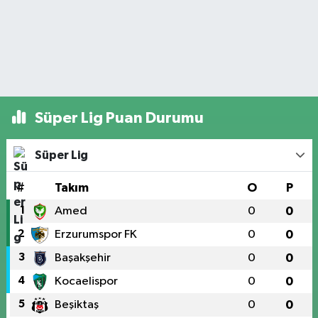
Süper Lig Puan Durumu
Süper Lig
#
Takım
O
P
1
Amed
0
0
2
Erzurumspor FK
0
0
3
Başakşehir
0
0
4
Kocaelispor
0
0
5
Beşiktaş
0
0