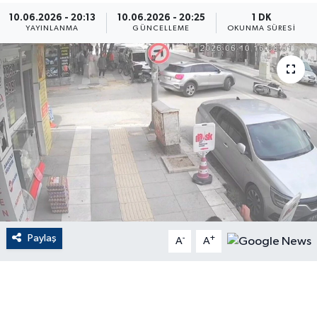
10.06.2026 - 20:13
10.06.2026 - 20:25
1 DK
ÇEVRE
YAYINLANMA
GÜNCELLEME
OKUNMA SÜRESI
Dış Haberler
Dünya
EĞİTİM
EKONOMİ
English News
Paylaş
-
+
Finans
A
A
Flaş Haber
Gayrimenkul