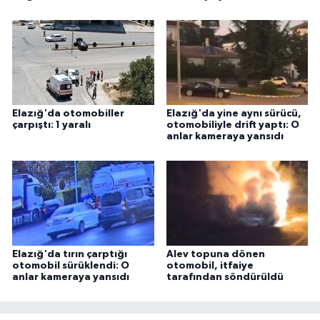
ÜLKE GÜNDEMİ
YAŞAM
YEREL
Elazığ'da otomobiller
Elazığ'da yine aynı sürücü,
Yerel Haberler
çarpıştı: 1 yaralı
otomobiliyle drift yaptı: O
anlar kameraya yansıdı
Elazığ'da tırın çarptığı
Alev topuna dönen
otomobil sürüklendi: O
otomobil, itfaiye
anlar kameraya yansıdı
tarafından söndürüldü