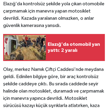
Elazığ'da kontrolsüz şekilde yola çıkan otomobile
çarpmamak için manevra yapan motosiklet
GENEL
devrildi. Kazada yaralanan olmazken, o anlar
GÜNDEM
güvenlik kamerasına yansıdı.
Güvenlik
Elazığ'da otomobil yan
HABERDE İNSAN
yattı: 2 yaralı
İNSAN
Olay, merkez Namık Çiftçi Caddesi'nde meydana
İş Dünyası
geldi. Edinilen bilgiye göre, bir araç kontrolsüz
şekilde caddeye çıktı. Bu sırada caddede seyir
Jandarma
halinde olan motosiklet, duramadı ve çarpmamak
Kadın
için manevra yapınca devrildi. Motosiklet
sürücüsü kazayı küçük sıyrıklarla atlatırken, kaza