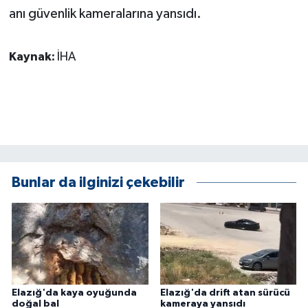
KÜLTÜR SANAT
anı güvenlik kameralarına yansıdı.
MAGAZİN
Kaynak:
İHA
Otomobil
POLİTİKA
Sağlık
SİYASET
Bunlar da ilginizi çekebilir
SPOR HABERLERİ
TEKNOLOJİ
Turizm
Elazığ'da kaya oyuğunda
Elazığ'da drift atan sürücü
doğal bal
kameraya yansıdı