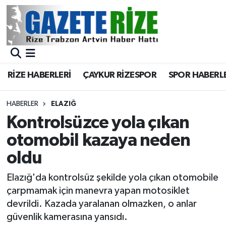
BÖLGEMİZ
Merkez Nöbetçi Eczaneler
SPOR
Merkez Hava Durumu
RİZE HABERLERİ
ÇAYKUR RİZESPOR
SPOR HABERL
Asayiş
Merkez Trafik Yoğunluk Haritası
HABERLER
ELAZIĞ
Rize Jandarma Komutanlığı
Süper Lig Puan Durumu ve Fikstür
Kontrolsüzce yola çıkan
otomobil kazaya neden
Bilim Teknoloji
Tüm Manşetler
oldu
Bölge
Son Dakika Haberleri
Elazığ'da kontrolsüz şekilde yola çıkan otomobile
çarpmamak için manevra yapan motosiklet
Advertising news
Haber Arşivi
devrildi. Kazada yaralanan olmazken, o anlar
güvenlik kamerasına yansıdı.
Canlı Maç