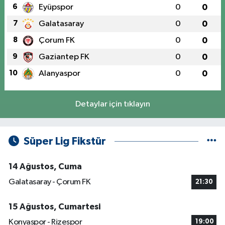
6
Eyüpspor
0
0
7
Galatasaray
0
0
8
Çorum FK
0
0
9
Gaziantep FK
0
0
10
Alanyaspor
0
0
Detaylar için tıklayın
Süper Lig Fikstür
14 Ağustos, Cuma
Galatasaray - Çorum FK
21:30
15 Ağustos, Cumartesi
Konyaspor - Rizespor
19:00