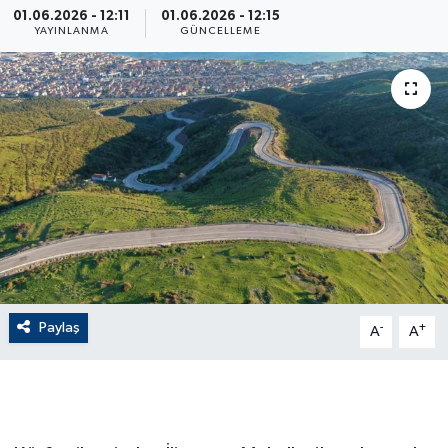
01.06.2026 - 12:11
01.06.2026 - 12:15
YAYINLANMA
GÜNCELLEME
ÇEVRE
Dış Haberler
Dünya
EĞİTİM
EKONOMİ
English News
Paylaş
-
+
A
A
Finans
Flaş Haber
Gayrimenkul