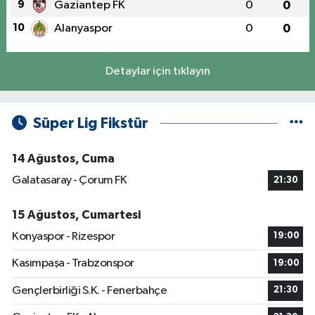
9
Gaziantep FK
0
0
10
Alanyaspor
0
0
Detaylar için tıklayın
Süper Lig Fikstür
14 Ağustos, Cuma
Galatasaray - Çorum FK
21:30
15 Ağustos, Cumartesi
Konyaspor - Rizespor
19:00
Kasımpaşa - Trabzonspor
19:00
Gençlerbirliği S.K. - Fenerbahçe
21:30