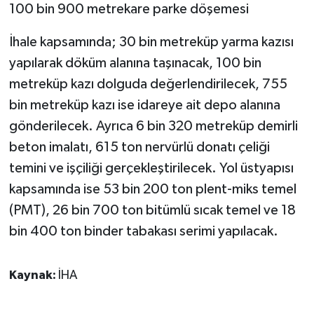
KÜLTÜR SANAT
100 bin 900 metrekare parke döşemesi
MAGAZİN
İhale kapsamında; 30 bin metreküp yarma kazısı
yapılarak döküm alanına taşınacak, 100 bin
Otomobil
metreküp kazı dolguda değerlendirilecek, 755
bin metreküp kazı ise idareye ait depo alanına
POLİTİKA
gönderilecek. Ayrıca 6 bin 320 metreküp demirli
beton imalatı, 615 ton nervürlü donatı çeliği
Sağlık
temini ve işçiliği gerçekleştirilecek. Yol üstyapısı
SİYASET
kapsamında ise 53 bin 200 ton plent-miks temel
(PMT), 26 bin 700 ton bitümlü sıcak temel ve 18
SPOR HABERLERİ
bin 400 ton binder tabakası serimi yapılacak.
TEKNOLOJİ
Kaynak:
İHA
Turizm