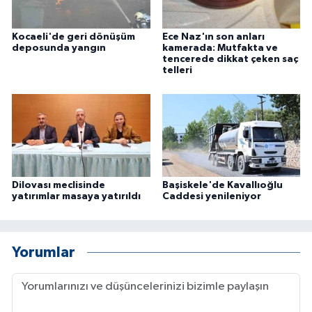
Kocaeli'de geri dönüşüm
Ece Naz'ın son anları
deposunda yangın
kamerada: Mutfakta ve
tencerede dikkat çeken saç
telleri
Dilovası meclisinde
Başiskele'de Kavallıoğlu
yatırımlar masaya yatırıldı
Caddesi yenileniyor
Yorumlar