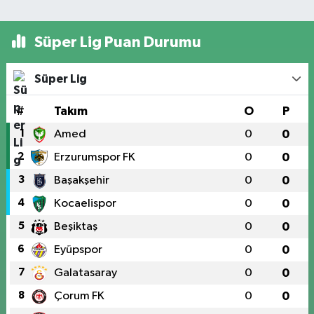
Süper Lig Puan Durumu
Süper Lig
#
Takım
O
P
1
Amed
0
0
2
Erzurumspor FK
0
0
3
Başakşehir
0
0
4
Kocaelispor
0
0
5
Beşiktaş
0
0
6
Eyüpspor
0
0
7
Galatasaray
0
0
8
Çorum FK
0
0