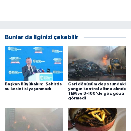
ÜLKE GÜNDEMİ
YAŞAM
YEREL
Bunlar da ilginizi çekebilir
Yerel Haberler
Başkan Büyükakın: 'Şehirde
Geri dönüşüm deposundaki
su kesintisi yaşanmadı'
yangın kontrol altına alındı:
TEM ve D-100'de göz gözü
görmedi