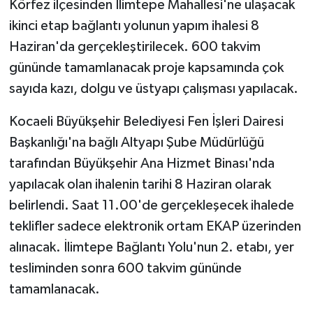
Körfez ilçesinden İlimtepe Mahallesi'ne ulaşacak
ikinci etap bağlantı yolunun yapım ihalesi 8
GENEL
Haziran'da gerçekleştirilecek. 600 takvim
gününde tamamlanacak proje kapsamında çok
GÜNDEM
sayıda kazı, dolgu ve üstyapı çalışması yapılacak.
Güvenlik
Kocaeli Büyükşehir Belediyesi Fen İşleri Dairesi
HABERDE İNSAN
Başkanlığı'na bağlı Altyapı Şube Müdürlüğü
tarafından Büyükşehir Ana Hizmet Binası'nda
İNSAN
yapılacak olan ihalenin tarihi 8 Haziran olarak
belirlendi. Saat 11.00'de gerçekleşecek ihalede
İş Dünyası
teklifler sadece elektronik ortam EKAP üzerinden
alınacak. İlimtepe Bağlantı Yolu'nun 2. etabı, yer
Jandarma
tesliminden sonra 600 takvim gününde
Kadın
tamamlanacak.