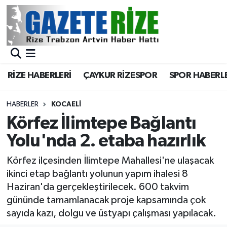
BÖLGEMİZ
Merkez Nöbetçi Eczaneler
SPOR
Merkez Hava Durumu
RİZE HABERLERİ
ÇAYKUR RİZESPOR
SPOR HABERL
Asayiş
Merkez Trafik Yoğunluk Haritası
HABERLER
KOCAELI
Rize Jandarma Komutanlığı
Süper Lig Puan Durumu ve Fikstür
Körfez İlimtepe Bağlantı
Yolu'nda 2. etaba hazırlık
Bilim Teknoloji
Tüm Manşetler
Körfez ilçesinden İlimtepe Mahallesi'ne ulaşacak
Bölge
Son Dakika Haberleri
ikinci etap bağlantı yolunun yapım ihalesi 8
Haziran'da gerçekleştirilecek. 600 takvim
Advertising news
Haber Arşivi
gününde tamamlanacak proje kapsamında çok
sayıda kazı, dolgu ve üstyapı çalışması yapılacak.
Canlı Maç