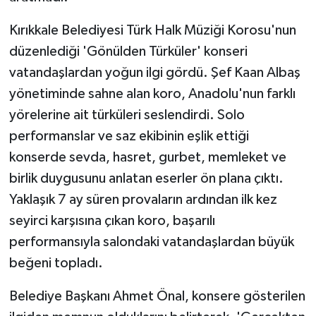
KÜLTÜR SANAT
Kırıkkale Belediyesi Türk Halk Müziği Korosu'nun
MAGAZİN
düzenlediği 'Gönülden Türküler' konseri
vatandaşlardan yoğun ilgi gördü. Şef Kaan Albaş
Otomobil
yönetiminde sahne alan koro, Anadolu'nun farklı
POLİTİKA
yörelerine ait türküleri seslendirdi. Solo
performanslar ve saz ekibinin eşlik ettiği
Sağlık
konserde sevda, hasret, gurbet, memleket ve
birlik duygusunu anlatan eserler ön plana çıktı.
SİYASET
Yaklaşık 7 ay süren provaların ardından ilk kez
seyirci karşısına çıkan koro, başarılı
SPOR HABERLERİ
performansıyla salondaki vatandaşlardan büyük
TEKNOLOJİ
beğeni topladı.
Turizm
Belediye Başkanı Ahmet Önal, konsere gösterilen