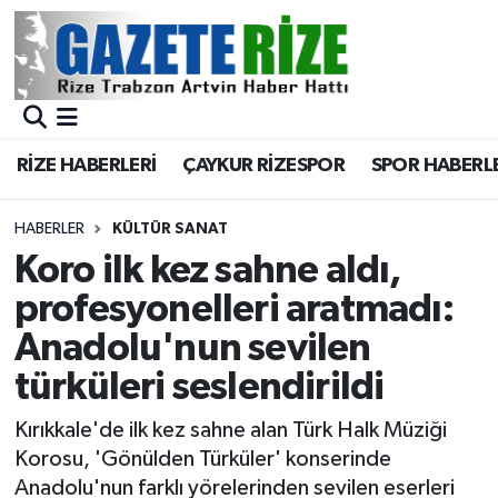
BÖLGEMİZ
Merkez Nöbetçi Eczaneler
SPOR
Merkez Hava Durumu
RİZE HABERLERİ
ÇAYKUR RİZESPOR
SPOR HABERL
Asayiş
Merkez Trafik Yoğunluk Haritası
HABERLER
KÜLTÜR SANAT
Rize Jandarma Komutanlığı
Süper Lig Puan Durumu ve Fikstür
Koro ilk kez sahne aldı,
profesyonelleri aratmadı:
Bilim Teknoloji
Tüm Manşetler
Anadolu'nun sevilen
Bölge
Son Dakika Haberleri
türküleri seslendirildi
Advertising news
Haber Arşivi
Kırıkkale'de ilk kez sahne alan Türk Halk Müziği
Korosu, 'Gönülden Türküler' konserinde
Canlı Maç
Anadolu'nun farklı yörelerinden sevilen eserleri