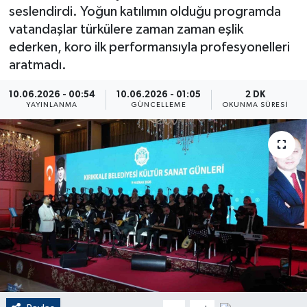
seslendirdi. Yoğun katılımın olduğu programda
ÇEVRE
vatandaşlar türkülere zaman zaman eşlik
ederken, koro ilk performansıyla profesyonelleri
Dış Haberler
aratmadı.
Dünya
10.06.2026 - 00:54
10.06.2026 - 01:05
2 DK
YAYINLANMA
GÜNCELLEME
OKUNMA SÜRESI
EĞİTİM
EKONOMİ
English News
Finans
Flaş Haber
Gayrimenkul