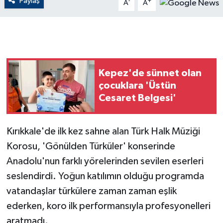
Paylaş
-
+
A
A
GENEL
GÜNDEM
Kepez'de sünnet olan
Güvenlik
çocuklara 'Üstün
Cesaret Belgesi'
HABERDE İNSAN
İNSAN
Kırıkkale'de ilk kez sahne alan Türk Halk Müziği
Korosu, 'Gönülden Türküler' konserinde
İş Dünyası
Anadolu'nun farklı yörelerinden sevilen eserleri
seslendirdi. Yoğun katılımın olduğu programda
Jandarma
vatandaşlar türkülere zaman zaman eşlik
Kadın
ederken, koro ilk performansıyla profesyonelleri
aratmadı.