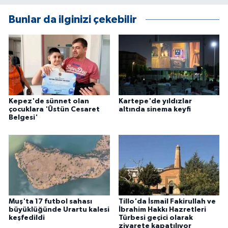
Bunlar da ilginizi çekebilir
Kepez'de sünnet olan
Kartepe'de yıldızlar
çocuklara 'Üstün Cesaret
altında sinema keyfi
Belgesi'
Muş'ta 17 futbol sahası
Tillo'da İsmail Fakirullah ve
büyüklüğünde Urartu kalesi
İbrahim Hakkı Hazretleri
keşfedildi
Türbesi geçici olarak
ziyarete kapatılıyor