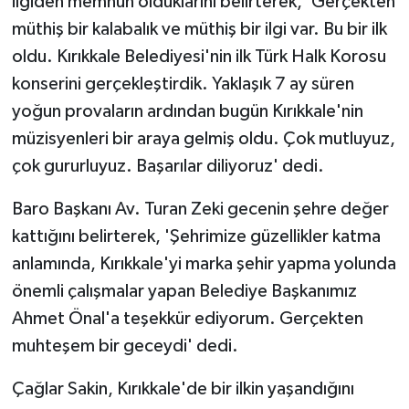
ilgiden memnun olduklarını belirterek, 'Gerçekten
ÜLKE GÜNDEMİ
müthiş bir kalabalık ve müthiş bir ilgi var. Bu bir ilk
oldu. Kırıkkale Belediyesi'nin ilk Türk Halk Korosu
YAŞAM
konserini gerçekleştirdik. Yaklaşık 7 ay süren
YEREL
yoğun provaların ardından bugün Kırıkkale'nin
müzisyenleri bir araya gelmiş oldu. Çok mutluyuz,
Yerel Haberler
çok gururluyuz. Başarılar diliyoruz' dedi.
Baro Başkanı Av. Turan Zeki gecenin şehre değer
kattığını belirterek, 'Şehrimize güzellikler katma
anlamında, Kırıkkale'yi marka şehir yapma yolunda
önemli çalışmalar yapan Belediye Başkanımız
Ahmet Önal'a teşekkür ediyorum. Gerçekten
muhteşem bir geceydi' dedi.
Çağlar Sakin, Kırıkkale'de bir ilkin yaşandığını