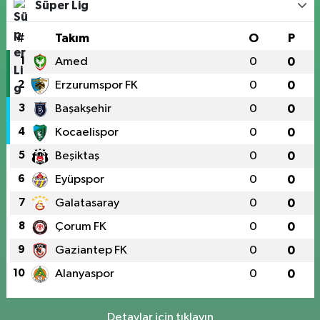
Süper Lig
#
Takım
O
P
1
Amed
0
0
2
Erzurumspor FK
0
0
3
Başakşehir
0
0
4
Kocaelispor
0
0
5
Beşiktaş
0
0
6
Eyüpspor
0
0
7
Galatasaray
0
0
8
Çorum FK
0
0
9
Gaziantep FK
0
0
10
Alanyaspor
0
0
Detaylar için tıklayın