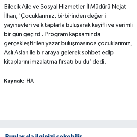
KÜLTÜR SANAT
Bilecik Aile ve Sosyal Hizmetler İl Müdürü Nejat
İlhan, 'Çocuklarımız, birbirinden değerli
MAGAZİN
yayınevleri ve kitaplarla buluşarak keyifli ve verimli
Otomobil
bir gün geçirdi. Program kapsamında
gerçekleştirilen yazar buluşmasında çocuklarımız,
POLİTİKA
Aslı Aslan ile bir araya gelerek sohbet edip
kitaplarını imzalatma fırsatı buldu' dedi.
Sağlık
SİYASET
Kaynak:
İHA
SPOR HABERLERİ
TEKNOLOJİ
Turizm
Bunlar da ilginizi çekebilir