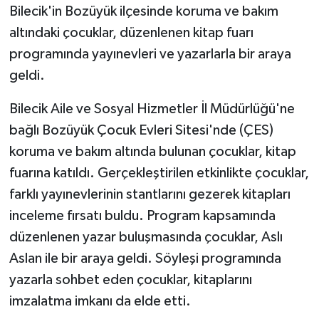
Bilecik'in Bozüyük ilçesinde koruma ve bakım
altındaki çocuklar, düzenlenen kitap fuarı
GENEL
programında yayınevleri ve yazarlarla bir araya
GÜNDEM
geldi.
Güvenlik
Bilecik Aile ve Sosyal Hizmetler İl Müdürlüğü'ne
bağlı Bozüyük Çocuk Evleri Sitesi'nde (ÇES)
HABERDE İNSAN
koruma ve bakım altında bulunan çocuklar, kitap
fuarına katıldı. Gerçekleştirilen etkinlikte çocuklar,
İNSAN
farklı yayınevlerinin stantlarını gezerek kitapları
inceleme fırsatı buldu. Program kapsamında
İş Dünyası
düzenlenen yazar buluşmasında çocuklar, Aslı
Jandarma
Aslan ile bir araya geldi. Söyleşi programında
yazarla sohbet eden çocuklar, kitaplarını
Kadın
imzalatma imkanı da elde etti.