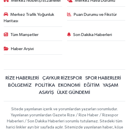
Merkez Nöbetçi Eczaneler
Merkez Hava Durumu
Merkez Trafik Yoğunluk
Puan Durumu ve Fikstür
Haritası
Tüm Manşetler
Son Dakika Haberleri
Haber Arşivi
RİZE HABERLERİ
ÇAYKUR RİZESPOR
SPOR HABERLERİ
BÖLGEMİZ
POLİTİKA
EKONOMİ
EĞİTİM
YAŞAM
ASAYİŞ
ÜLKE GÜNDEMİ
Sitede yayınlanan içerik ve yorumlardan yazarları sorumludur.
Yayınlanan yorumlardan Gazete Rize / Rize Haber / Rizespor
Haberleri / Son Dakika Haberleri sorumlu tutulamaz. Sitedeki tüm
harici linkler ayrı bir sayfada açılır. Sitemizde yayınlanan haber, köşe