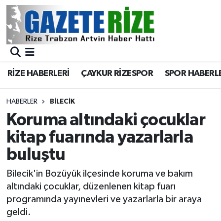
BÖLGEMİZ
Merkez Nöbetçi Eczaneler
SPOR
Merkez Hava Durumu
RİZE HABERLERİ
ÇAYKUR RİZESPOR
SPOR HABERL
Asayiş
Merkez Trafik Yoğunluk Haritası
HABERLER
BILECIK
Rize Jandarma Komutanlığı
Süper Lig Puan Durumu ve Fikstür
Koruma altındaki çocuklar
kitap fuarında yazarlarla
Bilim Teknoloji
Tüm Manşetler
buluştu
Bölge
Son Dakika Haberleri
Bilecik'in Bozüyük ilçesinde koruma ve bakım
altındaki çocuklar, düzenlenen kitap fuarı
Advertising news
Haber Arşivi
programında yayınevleri ve yazarlarla bir araya
geldi.
Canlı Maç