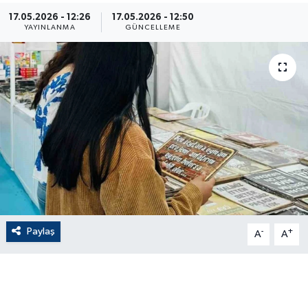
17.05.2026 - 12:26
17.05.2026 - 12:50
ÇEVRE
YAYINLANMA
GÜNCELLEME
Dış Haberler
Dünya
EĞİTİM
EKONOMİ
English News
Paylaş
-
+
Finans
A
A
Flaş Haber
Gayrimenkul