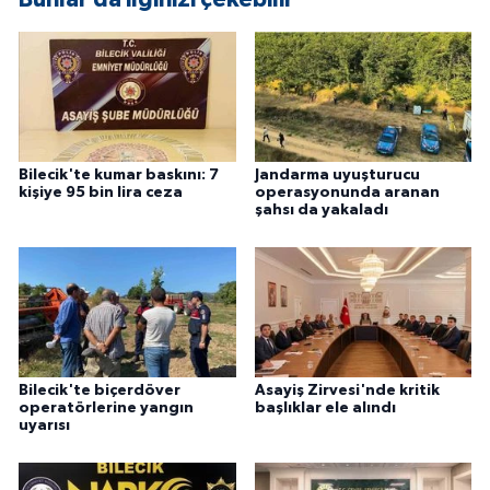
ÜLKE GÜNDEMİ
YAŞAM
YEREL
Bilecik'te kumar baskını: 7
Jandarma uyuşturucu
Yerel Haberler
kişiye 95 bin lira ceza
operasyonunda aranan
şahsı da yakaladı
Bilecik'te biçerdöver
Asayiş Zirvesi'nde kritik
operatörlerine yangın
başlıklar ele alındı
uyarısı