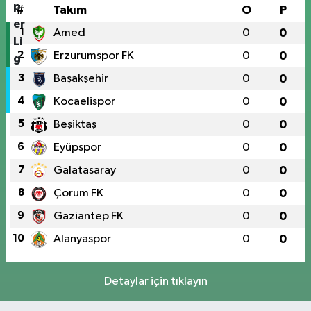
#
Takım
O
P
1
Amed
0
0
2
Erzurumspor FK
0
0
3
Başakşehir
0
0
4
Kocaelispor
0
0
5
Beşiktaş
0
0
6
Eyüpspor
0
0
7
Galatasaray
0
0
8
Çorum FK
0
0
9
Gaziantep FK
0
0
10
Alanyaspor
0
0
Detaylar için tıklayın