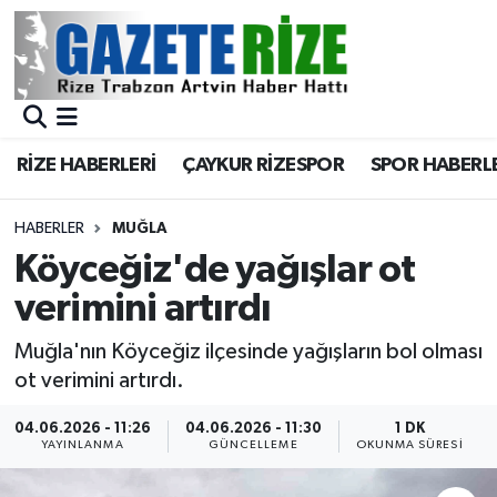
BÖLGEMİZ
Merkez Nöbetçi Eczaneler
SPOR
Merkez Hava Durumu
RİZE HABERLERİ
ÇAYKUR RİZESPOR
SPOR HABERL
Asayiş
Merkez Trafik Yoğunluk Haritası
HABERLER
MUĞLA
Rize Jandarma Komutanlığı
Süper Lig Puan Durumu ve Fikstür
Köyceğiz'de yağışlar ot
verimini artırdı
Bilim Teknoloji
Tüm Manşetler
Muğla'nın Köyceğiz ilçesinde yağışların bol olması
Bölge
Son Dakika Haberleri
ot verimini artırdı.
Advertising news
Haber Arşivi
04.06.2026 - 11:26
04.06.2026 - 11:30
1 DK
YAYINLANMA
GÜNCELLEME
OKUNMA SÜRESI
Canlı Maç