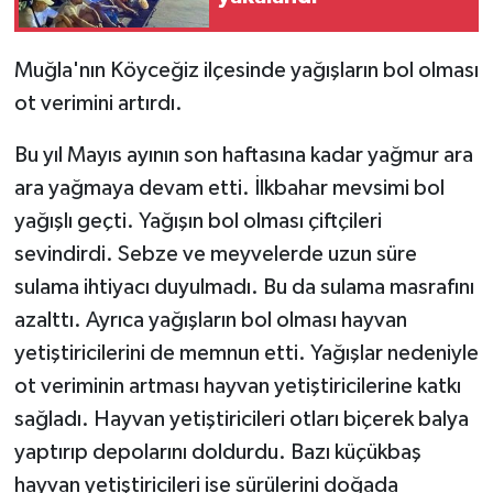
GENEL
Muğla'nın Köyceğiz ilçesinde yağışların bol olması
ot verimini artırdı.
GÜNDEM
Bu yıl Mayıs ayının son haftasına kadar yağmur ara
Güvenlik
ara yağmaya devam etti. İlkbahar mevsimi bol
yağışlı geçti. Yağışın bol olması çiftçileri
HABERDE İNSAN
sevindirdi. Sebze ve meyvelerde uzun süre
İNSAN
sulama ihtiyacı duyulmadı. Bu da sulama masrafını
azalttı. Ayrıca yağışların bol olması hayvan
İş Dünyası
yetiştiricilerini de memnun etti. Yağışlar nedeniyle
ot veriminin artması hayvan yetiştiricilerine katkı
Jandarma
sağladı. Hayvan yetiştiricileri otları biçerek balya
Kadın
yaptırıp depolarını doldurdu. Bazı küçükbaş
hayvan yetiştiricileri ise sürülerini doğada