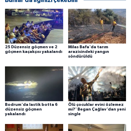
Bunlar da ilginizi çekebilir
ÜLKE GÜNDEMİ
YAŞAM
YEREL
25 Düzensiz göçmen ve 2
Milas Bafa'da tarım
Yerel Haberler
göçmen kaçakçısı yakalandı
arazisindeki yangın
söndürüldü
Bodrum'da lastik botta 6
Ölü çocuklar evini özlemez
düzensiz göçmen
mi?' Began Çağlav'dan yeni
yakalandı
single