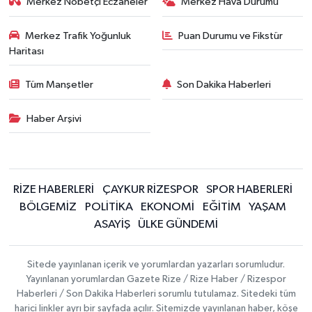
Merkez Nöbetçi Eczaneler
Merkez Hava Durumu
Merkez Trafik Yoğunluk
Puan Durumu ve Fikstür
Haritası
Tüm Manşetler
Son Dakika Haberleri
Haber Arşivi
RİZE HABERLERİ
ÇAYKUR RİZESPOR
SPOR HABERLERİ
BÖLGEMİZ
POLİTİKA
EKONOMİ
EĞİTİM
YAŞAM
ASAYİŞ
ÜLKE GÜNDEMİ
Sitede yayınlanan içerik ve yorumlardan yazarları sorumludur.
Yayınlanan yorumlardan Gazete Rize / Rize Haber / Rizespor
Haberleri / Son Dakika Haberleri sorumlu tutulamaz. Sitedeki tüm
harici linkler ayrı bir sayfada açılır. Sitemizde yayınlanan haber, köşe