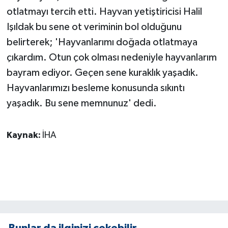
KÜLTÜR SANAT
otlatmayı tercih etti. Hayvan yetiştiricisi Halil
Işıldak bu sene ot veriminin bol olduğunu
MAGAZİN
belirterek; 'Hayvanlarımı doğada otlatmaya
Otomobil
çıkardım. Otun çok olması nedeniyle hayvanlarım
bayram ediyor. Geçen sene kuraklık yaşadık.
POLİTİKA
Hayvanlarımızı besleme konusunda sıkıntı
yaşadık. Bu sene memnunuz' dedi.
Sağlık
SİYASET
Kaynak:
İHA
SPOR HABERLERİ
TEKNOLOJİ
Turizm