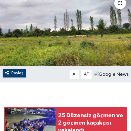
ÇEVRE
Dış Haberler
Dünya
EĞİTİM
EKONOMİ
Paylaş
-
+
A
A
English News
Finans
Flaş Haber
25 Düzensiz göçmen ve
2 göçmen kaçakçısı
Gayrimenkul
yakalandı