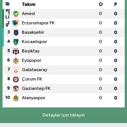
#
Takım
O
P
1
Amed
0
0
2
Erzurumspor FK
0
0
3
Başakşehir
0
0
4
Kocaelispor
0
0
5
Beşiktaş
0
0
6
Eyüpspor
0
0
7
Galatasaray
0
0
8
Çorum FK
0
0
9
Gaziantep FK
0
0
10
Alanyaspor
0
0
Detaylar için tıklayın