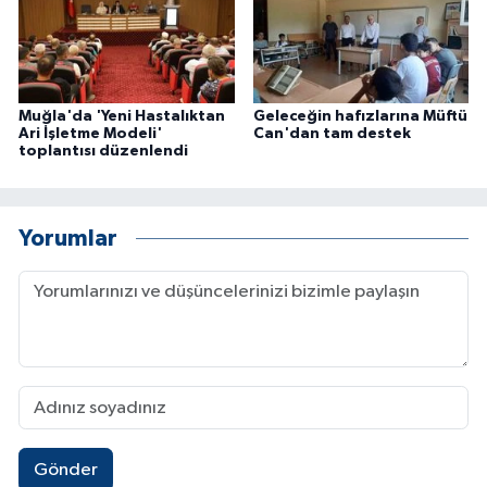
Muğla'da 'Yeni Hastalıktan
Geleceğin hafızlarına Müftü
Ari İşletme Modeli'
Can'dan tam destek
toplantısı düzenlendi
Yorumlar
Gönder