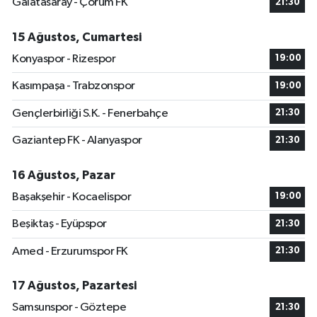
Galatasaray - Çorum FK
21:30
15 Ağustos, Cumartesi
Konyaspor - Rizespor
19:00
Kasımpaşa - Trabzonspor
19:00
Gençlerbirliği S.K. - Fenerbahçe
21:30
Gaziantep FK - Alanyaspor
21:30
16 Ağustos, Pazar
Başakşehir - Kocaelispor
19:00
Beşiktaş - Eyüpspor
21:30
Amed - Erzurumspor FK
21:30
17 Ağustos, Pazartesi
Samsunspor - Göztepe
21:30