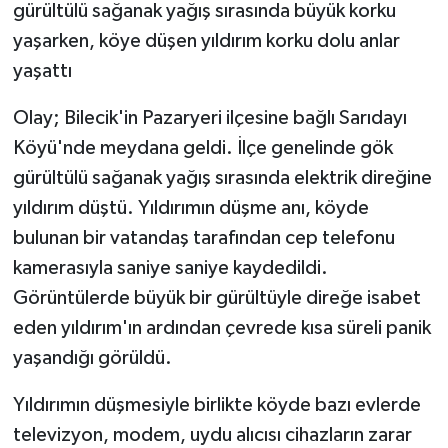
gürültülü sağanak yağış sırasında büyük korku
yaşarken, köye düşen yıldırım korku dolu anlar
GENEL
yaşattı
GÜNDEM
Olay; Bilecik'in Pazaryeri ilçesine bağlı Sarıdayı
Köyü'nde meydana geldi. İlçe genelinde gök
Güvenlik
gürültülü sağanak yağış sırasında elektrik direğine
HABERDE İNSAN
yıldırım düştü. Yıldırımın düşme anı, köyde
bulunan bir vatandaş tarafından cep telefonu
İNSAN
kamerasıyla saniye saniye kaydedildi.
Görüntülerde büyük bir gürültüyle direğe isabet
İş Dünyası
eden yıldırım'ın ardından çevrede kısa süreli panik
Jandarma
yaşandığı görüldü.
Yıldırımın düşmesiyle birlikte köyde bazı evlerde
Kadın
televizyon, modem, uydu alıcısı cihazların zarar