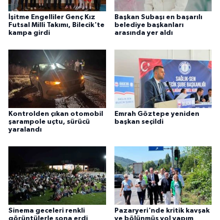
ÜLKE GÜNDEMİ
İşitme Engelliler Genç Kız
Başkan Subaşı en başarılı
Futsal Milli Takımı, Bilecik'te
belediye başkanları
YAŞAM
kampa girdi
arasında yer aldı
YEREL
Yerel Haberler
Kontrolden çıkan otomobil
Emrah Göztepe yeniden
şarampole uçtu, sürücü
başkan seçildi
yaralandı
Sinema geceleri renkli
Pazaryeri'nde kritik kavşak
görüntülerle sona erdi
ve bölünmüş yol yapım