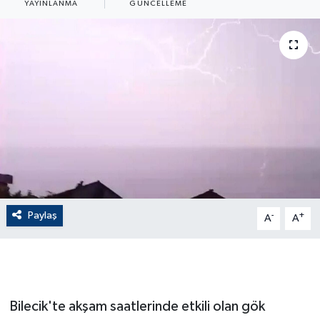
YAYINLANMA
GÜNCELLEME
ÇEVRE
Dış Haberler
Dünya
EĞİTİM
EKONOMİ
English News
Paylaş
-
+
A
A
Finans
Flaş Haber
Bilecik'te akşam saatlerinde etkili olan gök
Gayrimenkul