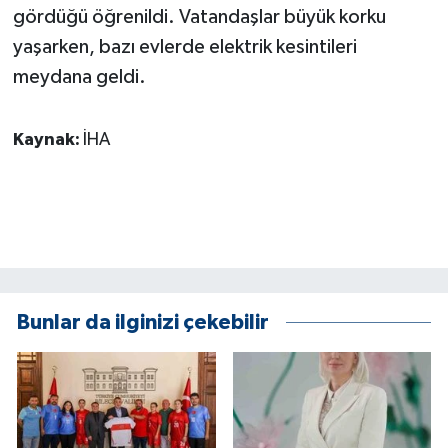
KÜLTÜR SANAT
gördüğü öğrenildi. Vatandaşlar büyük korku
yaşarken, bazı evlerde elektrik kesintileri
MAGAZİN
meydana geldi.
Otomobil
Kaynak:
İHA
POLİTİKA
Sağlık
SİYASET
SPOR HABERLERİ
Bunlar da ilginizi çekebilir
TEKNOLOJİ
Turizm