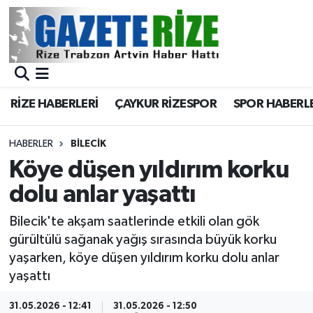
BÖLGEMİZ
Merkez Nöbetçi Eczaneler
SPOR
Merkez Hava Durumu
RİZE HABERLERİ
ÇAYKUR RİZESPOR
SPOR HABERL
Asayiş
Merkez Trafik Yoğunluk Haritası
HABERLER
BILECIK
Rize Jandarma Komutanlığı
Süper Lig Puan Durumu ve Fikstür
Köye düşen yıldırım korku
dolu anlar yaşattı
Bilim Teknoloji
Tüm Manşetler
Bilecik'te akşam saatlerinde etkili olan gök
Bölge
Son Dakika Haberleri
gürültülü sağanak yağış sırasında büyük korku
yaşarken, köye düşen yıldırım korku dolu anlar
Advertising news
Haber Arşivi
yaşattı
Canlı Maç
31.05.2026 - 12:41
31.05.2026 - 12:50