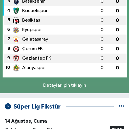
3
Başakşehir
0
0
4
Kocaelispor
0
0
5
Beşiktaş
0
0
6
Eyüpspor
0
0
7
Galatasaray
0
0
8
Çorum FK
0
0
9
Gaziantep FK
0
0
10
Alanyaspor
0
0
Detaylar için tıklayın
Süper Lig Fikstür
14 Ağustos, Cuma