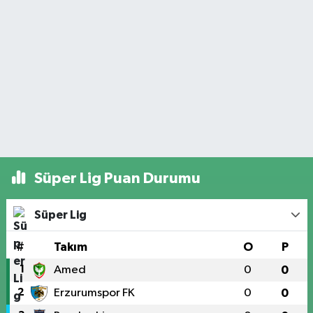
Süper Lig Puan Durumu
Süper Lig
#
Takım
O
P
1
Amed
0
0
2
Erzurumspor FK
0
0