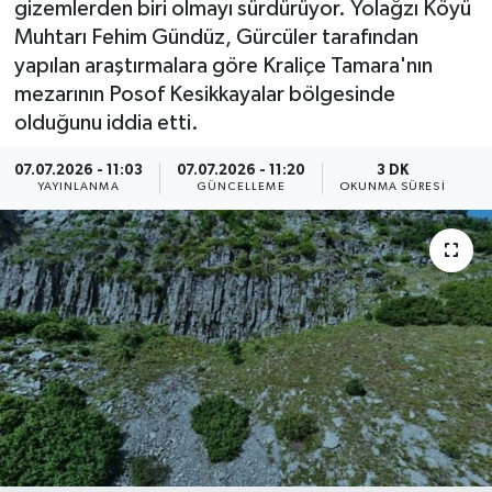
gizemlerden biri olmayı sürdürüyor. Yolağzı Köyü
Muhtarı Fehim Gündüz, Gürcüler tarafından
ÇEVRE
yapılan araştırmalara göre Kraliçe Tamara'nın
mezarının Posof Kesikkayalar bölgesinde
Dış Haberler
olduğunu iddia etti.
Dünya
07.07.2026 - 11:03
07.07.2026 - 11:20
3 DK
YAYINLANMA
GÜNCELLEME
OKUNMA SÜRESI
EĞİTİM
EKONOMİ
English News
Finans
Flaş Haber
Gayrimenkul