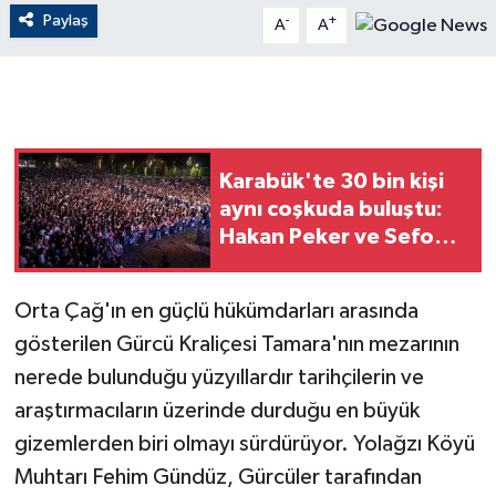
Paylaş
-
+
A
A
GENEL
GÜNDEM
Güvenlik
Karabük'te 30 bin kişi
aynı coşkuda buluştu:
HABERDE İNSAN
Hakan Peker ve Sefo
sahneyi salladı
İNSAN
Orta Çağ'ın en güçlü hükümdarları arasında
İş Dünyası
gösterilen Gürcü Kraliçesi Tamara'nın mezarının
nerede bulunduğu yüzyıllardır tarihçilerin ve
Jandarma
araştırmacıların üzerinde durduğu en büyük
gizemlerden biri olmayı sürdürüyor. Yolağzı Köyü
Kadın
Muhtarı Fehim Gündüz, Gürcüler tarafından