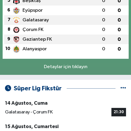
5
Beşiktaş
0
0
6
Eyüpspor
0
0
7
Galatasaray
0
0
8
Çorum FK
0
0
9
Gaziantep FK
0
0
10
Alanyaspor
0
0
Detaylar için tıklayın
Süper Lig Fikstür
14 Ağustos, Cuma
Galatasaray - Çorum FK
21:30
15 Ağustos, Cumartesi