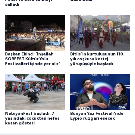
salladı
Başkan Ekinci: 'İnşallah
Bitlis'in kurtuluşunun 110.
SORFEST Kültür Yolu
yılı coşkusu kortej
Festivalleri içinde yer alır'
yürüyüşüyle başladı
NebiyanFest başladı: 7
Bünyan Yaz Festivali'nde
yaşındaki çocuktan nefes
Eypio rüzgarı esecek
kesen gösteri