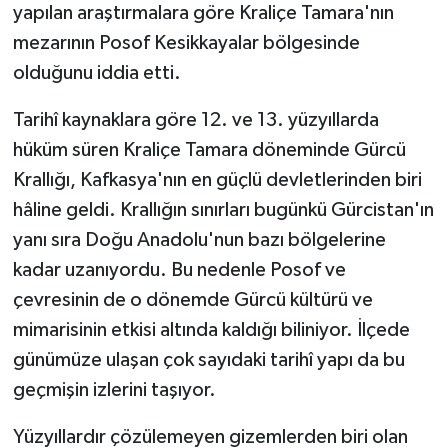
KÜLTÜR SANAT
yapılan araştırmalara göre Kraliçe Tamara'nın
mezarının Posof Kesikkayalar bölgesinde
MAGAZİN
olduğunu iddia etti.
Otomobil
Tarihî kaynaklara göre 12. ve 13. yüzyıllarda
hüküm süren Kraliçe Tamara döneminde Gürcü
POLİTİKA
Krallığı, Kafkasya'nın en güçlü devletlerinden biri
hâline geldi. Krallığın sınırları bugünkü Gürcistan'ın
Sağlık
yanı sıra Doğu Anadolu'nun bazı bölgelerine
SİYASET
kadar uzanıyordu. Bu nedenle Posof ve
çevresinin de o dönemde Gürcü kültürü ve
SPOR HABERLERİ
mimarisinin etkisi altında kaldığı biliniyor. İlçede
günümüze ulaşan çok sayıdaki tarihî yapı da bu
TEKNOLOJİ
geçmişin izlerini taşıyor.
Turizm
Yüzyıllardır çözülemeyen gizemlerden biri olan