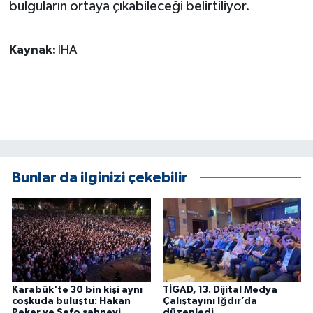
bulguların ortaya çıkabileceği belirtiliyor.
Kaynak:
İHA
Bunlar da ilginizi çekebilir
Karabük'te 30 bin kişi aynı
TİGAD, 13. Dijital Medya
coşkuda buluştu: Hakan
Çalıştayını Iğdır’da
Peker ve Sefo sahneyi
düzenledi