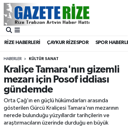
BÖLGEMİZ
Merkez Nöbetçi Eczaneler
SPOR
Merkez Hava Durumu
RİZE HABERLERİ
ÇAYKUR RİZESPOR
SPOR HABERL
Asayiş
Merkez Trafik Yoğunluk Haritası
HABERLER
KÜLTÜR SANAT
Rize Jandarma Komutanlığı
Süper Lig Puan Durumu ve Fikstür
Kraliçe Tamara'nın gizemli
mezarı için Posof iddiası
Bilim Teknoloji
Tüm Manşetler
gündemde
Bölge
Son Dakika Haberleri
Orta Çağ'ın en güçlü hükümdarları arasında
gösterilen Gürcü Kraliçesi Tamara'nın mezarının
Advertising news
Haber Arşivi
nerede bulunduğu yüzyıllardır tarihçilerin ve
araştırmacıların üzerinde durduğu en büyük
Canlı Maç