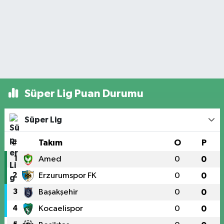
Süper Lig Puan Durumu
Süper Lig
#
Takım
O
P
1
Amed
0
0
2
Erzurumspor FK
0
0
3
Başakşehir
0
0
4
Kocaelispor
0
0