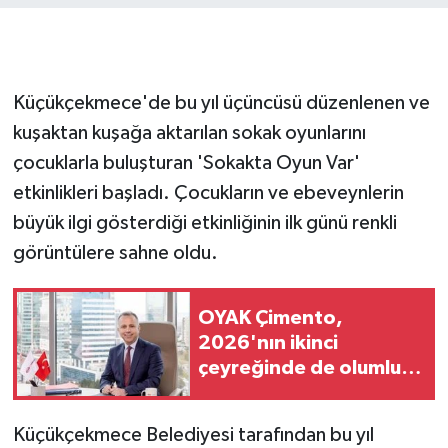
GENEL
GÜNDEM
Küçükçekmece'de bu yıl üçüncüsü düzenlenen ve
kuşaktan kuşağa aktarılan sokak oyunlarını
Güvenlik
çocuklarla buluşturan 'Sokakta Oyun Var'
etkinlikleri başladı. Çocukların ve ebeveynlerin
HABERDE İNSAN
büyük ilgi gösterdiği etkinliğinin ilk günü renkli
İNSAN
görüntülere sahne oldu.
İş Dünyası
OYAK Çimento,
2026'nın ikinci
Jandarma
çeyreğinde de olumlu
performansını sürdürdü
Kadın
Küçükçekmece Belediyesi tarafından bu yıl