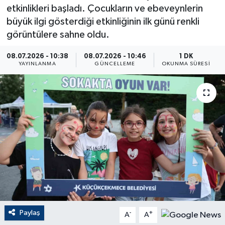
etkinlikleri başladı. Çocukların ve ebeveynlerin
ÇEVRE
büyük ilgi gösterdiği etkinliğinin ilk günü renkli
görüntülere sahne oldu.
Dış Haberler
08.07.2026 - 10:38
08.07.2026 - 10:46
1 DK
YAYINLANMA
GÜNCELLEME
OKUNMA SÜRESI
Dünya
EĞİTİM
EKONOMİ
English News
Finans
Flaş Haber
Paylaş
-
+
A
A
Gayrimenkul