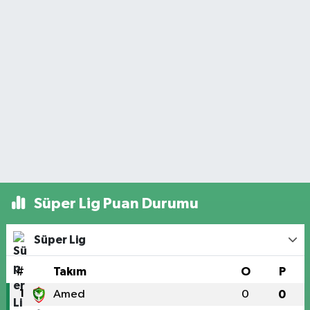
Süper Lig Puan Durumu
Süper Lig
#
Takım
O
P
1
Amed
0
0