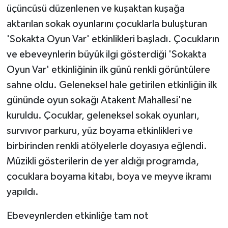
KÜLTÜR SANAT
üçüncüsü düzenlenen ve kuşaktan kuşağa
aktarılan sokak oyunlarını çocuklarla buluşturan
MAGAZİN
'Sokakta Oyun Var' etkinlikleri başladı. Çocukların
ve ebeveynlerin büyük ilgi gösterdiği 'Sokakta
Otomobil
Oyun Var' etkinliğinin ilk günü renkli görüntülere
POLİTİKA
sahne oldu. Geleneksel hale getirilen etkinliğin ilk
gününde oyun sokağı Atakent Mahallesi'ne
Sağlık
kuruldu. Çocuklar, geleneksel sokak oyunları,
survıvor parkuru, yüz boyama etkinlikleri ve
SİYASET
birbirinden renkli atölyelerle doyasıya eğlendi.
SPOR HABERLERİ
Müzikli gösterilerin de yer aldığı programda,
çocuklara boyama kitabı, boya ve meyve ikramı
TEKNOLOJİ
yapıldı.
Turizm
Ebeveynlerden etkinliğe tam not