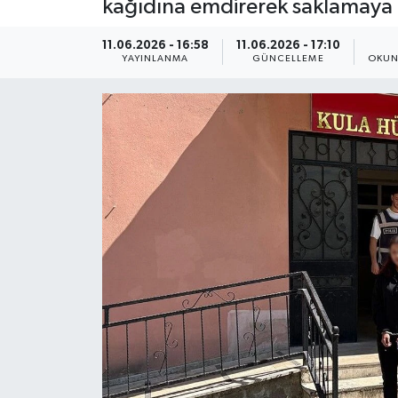
kağıdına emdirerek saklamaya ç
ÇEVRE
11.06.2026 - 16:58
11.06.2026 - 17:10
YAYINLANMA
GÜNCELLEME
OKUN
Dış Haberler
Dünya
EĞİTİM
EKONOMİ
English News
Finans
Flaş Haber
Gayrimenkul