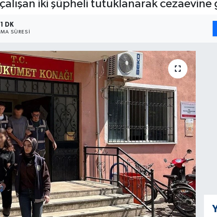
alışan iki şüpheli tutuklanarak cezaevine 
1 DK
MA SÜRESI
Y