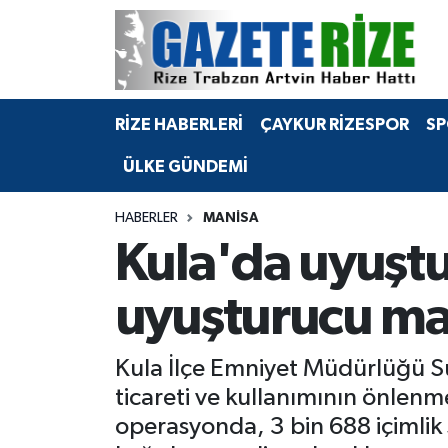
BÖLGEMİZ
Merkez Nöbetçi Eczaneler
RİZE HABERLERİ
ÇAYKUR RİZESPOR
SP
SPOR
Merkez Hava Durumu
ÜLKE GÜNDEMİ
Asayiş
Merkez Trafik Yoğunluk Haritası
HABERLER
MANISA
Rize Jandarma Komutanlığı
Süper Lig Puan Durumu ve Fikstür
Kula'da uyuşt
Bilim Teknoloji
Tüm Manşetler
uyuşturucu ma
Bölge
Son Dakika Haberleri
Kula İlçe Emniyet Müdürlüğü S
Advertising news
Haber Arşivi
ticareti ve kullanımının önlenm
operasyonda, 3 bin 688 içimlik
Canlı Maç