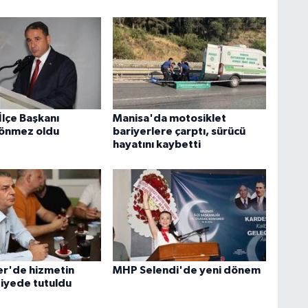
İlçe Başkanı
Manisa'da motosiklet
Sönmez oldu
bariyerlere çarptı, sürücü
hayatını kaybetti
r'de hizmetin
MHP Selendi'de yeni dönem
tiyede tutuldu