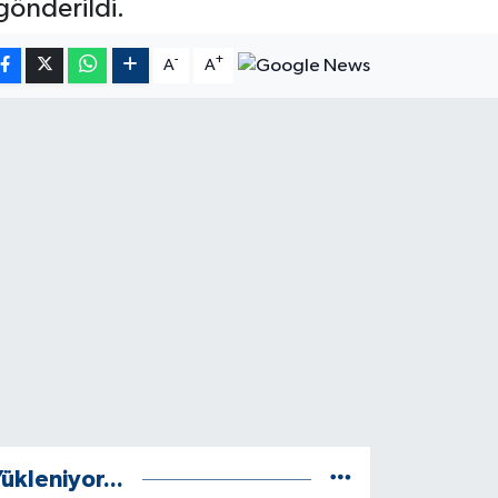
gönderildi.
-
+
A
A
ükleniyor...