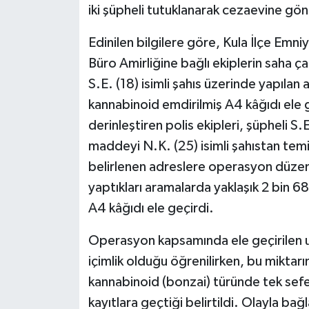
KÜLTÜR SANAT
iki şüpheli tutuklanarak cezaevine gön
MAGAZİN
Edinilen bilgilere göre, Kula İlçe E
Büro Amirliğine bağlı ekiplerin saha ç
Otomobil
S.E. (18) isimli şahıs üzerinde yapılan
kannabinoid emdirilmiş A4 kâğıdı ele ge
POLİTİKA
derinleştiren polis ekipleri, şüpheli S
Sağlık
maddeyi N.K. (25) isimli şahıstan temin
belirlenen adreslere operasyon düzenl
SİYASET
yaptıkları aramalarda yaklaşık 2 bin 6
A4 kâğıdı ele geçirdi.
SPOR HABERLERİ
Operasyon kapsamında ele geçirilen u
TEKNOLOJİ
içimlik olduğu öğrenilirken, bu miktar
kannabinoid (bonzai) türünde tek sefe
Turizm
kayıtlara geçtiği belirtildi. Olayla bağl