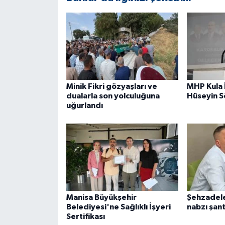
Minik Fikri gözyaşları ve
MHP Kula 
dualarla son yolculuğuna
Hüseyin 
uğurlandı
Manisa Büyükşehir
Şehzadele
Belediyesi'ne Sağlıklı İşyeri
nabzı şan
Sertifikası