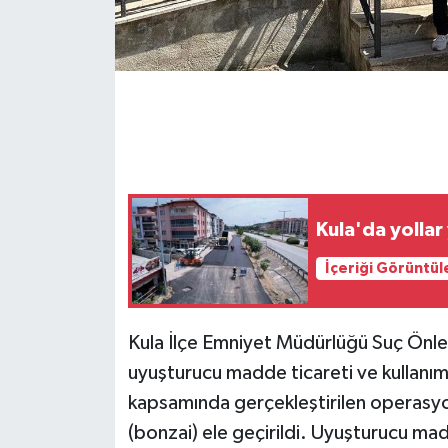
GENEL
GÜNDEM
Güvenlik
HABERDE İNSAN
Kula'da yollar
İNSAN
İçeriği Görüntül
İş Dünyası
Kula İlçe Emniyet Müdürlüğü Suç Önle
Jandarma
uyuşturucu madde ticareti ve kullanım
kapsamında gerçekleştirilen operasyon
Kadın
(bonzai) ele geçirildi. Uyuşturucu ma