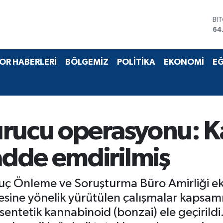
BI
64
DO
47
EU
OR HABERLERİ
BÖLGEMİZ
POLİTİKA
EKONOMİ
EĞ
55
ST
64
GR
65
Bİ
urucu operasyonu: 
13
dde emdirilmiş
uç Önleme ve Soruşturma Büro Amirliği e
esine yönelik yürütülen çalışmalar kapsamı
 sentetik kannabinoid (bonzai) ele geçiril