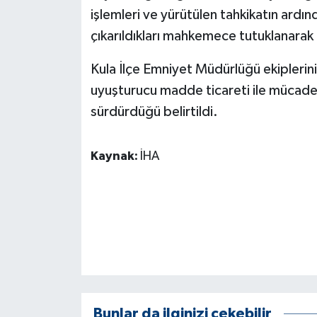
ÜLKE GÜNDEMİ
işlemleri ve yürütülen tahkikatın ardı
çıkarıldıkları mahkemece tutuklanarak
YAŞAM
Kula İlçe Emniyet Müdürlüğü ekiplerin
YEREL
uyuşturucu madde ticareti ile mücadel
sürdürdüğü belirtildi.
Yerel Haberler
Kaynak:
İHA
Bunlar da ilginizi çekebilir