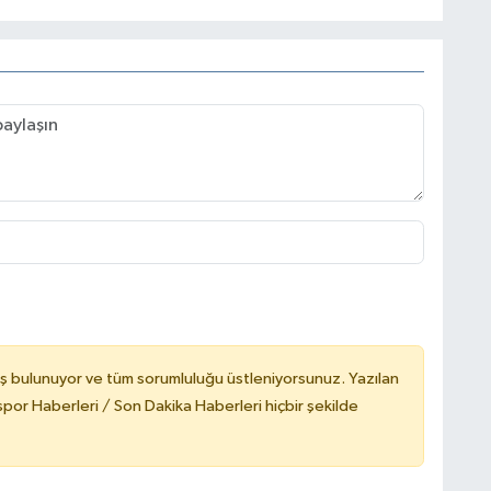
ş bulunuyor ve tüm sorumluluğu üstleniyorsunuz. Yazılan
or Haberleri / Son Dakika Haberleri hiçbir şekilde