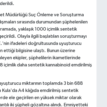
derildi.
mniyet Müdürlüğü Suç Önleme ve Soruşturma
alışmaları sırasında durumundan şüphelenilen
 aramada, yaklaşık 1000 içimlik sentetik
çirildi. Olayla ilgili başlatılan soruşturmayı
.E.'nin ifadeleri doğrultusunda uyuşturucu
 ettiği bilgisine ulaştı. Bunun üzerine
eyen ekipler, şüphelilerin ikametlerinde
88 içimlik daha sentetik kannabinoid emdirilmiş
yuşturucu miktarının toplamda 3 bin 688
ın Kula'da A4 kâğıda emdirilmiş sentetik
rde ele geçirilen en yüksek miktar olarak
antılı iki şüpheli gözaltına alındı. Emniyetteki