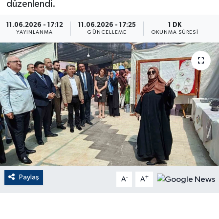
düzenlendi.
ÇEVRE
11.06.2026 - 17:12
11.06.2026 - 17:25
1 DK
YAYINLANMA
GÜNCELLEME
OKUNMA SÜRESI
Dış Haberler
Dünya
EĞİTİM
EKONOMİ
English News
Finans
Paylaş
-
+
A
A
Flaş Haber
Gayrimenkul