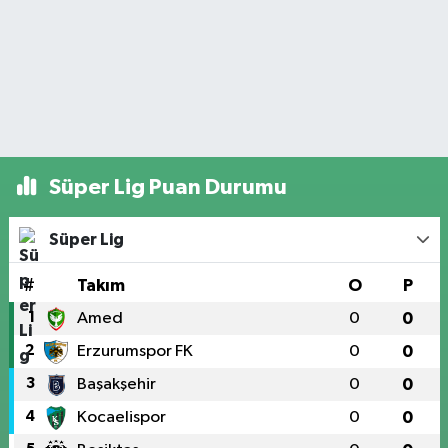
Süper Lig Puan Durumu
Süper Lig
#
Takım
O
P
1
Amed
0
0
2
Erzurumspor FK
0
0
3
Başakşehir
0
0
4
Kocaelispor
0
0