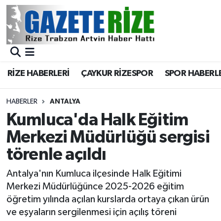
BÖLGEMİZ
Merkez Nöbetçi Eczaneler
SPOR
Merkez Hava Durumu
RİZE HABERLERİ
ÇAYKUR RİZESPOR
SPOR HABERL
Asayiş
Merkez Trafik Yoğunluk Haritası
HABERLER
ANTALYA
Rize Jandarma Komutanlığı
Süper Lig Puan Durumu ve Fikstür
Kumluca'da Halk Eğitim
Merkezi Müdürlüğü sergisi
Bilim Teknoloji
Tüm Manşetler
törenle açıldı
Bölge
Son Dakika Haberleri
Antalya'nın Kumluca ilçesinde Halk Eğitimi
Merkezi Müdürlüğünce 2025-2026 eğitim
Advertising news
Haber Arşivi
öğretim yılında açılan kurslarda ortaya çıkan ürün
ve eşyaların sergilenmesi için açılış töreni
Canlı Maç