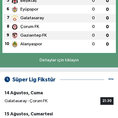
5
Beşiktaş
0
0
6
Eyüpspor
0
0
7
Galatasaray
0
0
8
Çorum FK
0
0
9
Gaziantep FK
0
0
10
Alanyaspor
0
0
Detaylar için tıklayın
Süper Lig Fikstür
14 Ağustos, Cuma
Galatasaray - Çorum FK
21:30
15 Ağustos, Cumartesi