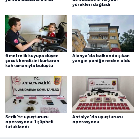
yürekleri dağladı
6 metrelik kuyuya düşen
Alanya'da balkonda çıkan
çocuk kendisini kurtaran
yangın paniğe neden oldu
kahramanıyla buluştu
Serik'te uyuşturucu
Antalya'da uyuşturucu
operasyonu: 1 şüpheli
operasyonu
tutuklandı