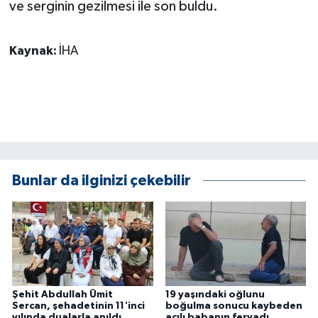
ve serginin gezilmesi ile son buldu.
ÜLKE GÜNDEMİ
YAŞAM
Kaynak:
İHA
YEREL
Yerel Haberler
Bunlar da ilginizi çekebilir
Şehit Abdullah Ümit
19 yaşındaki oğlunu
Sercan, şehadetinin 11'inci
boğulma sonucu kaybeden
yılında dualarla anıldı
acılı babanın feryadı