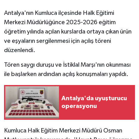
Antalya'nın Kumluca ilçesinde Halk Eğitimi
GENEL
Merkezi Müdürlüğünce 2025-2026 eğitim
GÜNDEM
öğretim yılında açılan kurslarda ortaya çıkan ürün
ve eşyaların sergilenmesi için açılış töreni
Güvenlik
düzenlendi.
HABERDE İNSAN
Tören saygı duruşu ve İstiklal Marşı'nın okunması
ile başlarken ardından açılış konuşmaları yapıldı.
İNSAN
İş Dünyası
Antalya'da uyuşturucu
operasyonu
Jandarma
Kadın
Kumluca Halk Eğitim Merkezi Müdürü Osman