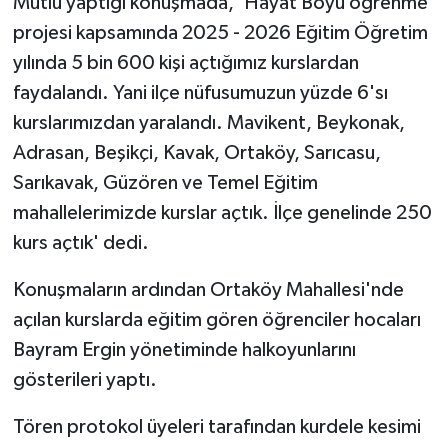
Mutlu yaptığı konuşmada, 'Hayat Boyu öğrenme
KÜLTÜR SANAT
projesi kapsamında 2025 - 2026 Eğitim Öğretim
MAGAZİN
yılında 5 bin 600 kişi açtığımız kurslardan
faydalandı. Yani ilçe nüfusumuzun yüzde 6'sı
Otomobil
kurslarımızdan yaralandı. Mavikent, Beykonak,
Adrasan, Beşikçi, Kavak, Ortaköy, Sarıcasu,
POLİTİKA
Sarıkavak, Güzören ve Temel Eğitim
Sağlık
mahallelerimizde kurslar açtık. İlçe genelinde 250
kurs açtık' dedi.
SİYASET
Konuşmaların ardından Ortaköy Mahallesi'nde
SPOR HABERLERİ
açılan kurslarda eğitim gören öğrenciler hocaları
Bayram Ergin yönetiminde halkoyunlarını
TEKNOLOJİ
gösterileri yaptı.
Turizm
Tören protokol üyeleri tarafından kurdele kesimi