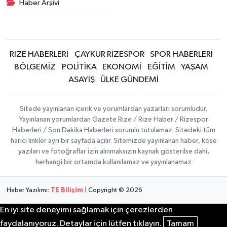
Haber Arşivi
RİZE HABERLERİ
ÇAYKUR RİZESPOR
SPOR HABERLERİ
BÖLGEMİZ
POLİTİKA
EKONOMİ
EĞİTİM
YAŞAM
ASAYİŞ
ÜLKE GÜNDEMİ
Sitede yayınlanan içerik ve yorumlardan yazarları sorumludur.
Yayınlanan yorumlardan Gazete Rize / Rize Haber / Rizespor
Haberleri / Son Dakika Haberleri sorumlu tutulamaz. Sitedeki tüm
harici linkler ayrı bir sayfada açılır. Sitemizde yayınlanan haber, köşe
yazıları ve fotoğraflar izin alınmaksızın kaynak gösterilse dahi,
herhangi bir ortamda kullanılamaz ve yayınlanamaz
Haber Yazılımı:
TE Bilişim
| Copyright © 2026
En iyi site deneyimi sağlamak için çerezlerden
faydalanıyoruz. Detaylar için lütfen tıklayın.
Tamam