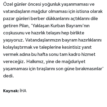
KÜLTÜR SANAT
Özel günler öncesi yoğunluk yaşanmaması ve
vatandaşların mağdur olmaması için istisna olarak
MAGAZİN
pazar günleri berber dükkanlarını açtıklarını dile
getiren Pilan, 'Yaklaşan Kurban Bayramı'nın
Otomobil
coşkusunu ve hazırlık telaşını hep birlikte
POLİTİKA
yaşıyoruz. Vatandaşlarımızın bayram hazırlıklarını
kolaylaştırmak ve taleplerine kesintisiz yanıt
Sağlık
vermek adına bu hafta sonu tam kadro hizmet
vereceğiz. Halkımız, yine de mağduriyet
SİYASET
yaşamaması için tıraşlarını son güne bırakmasınlar'
SPOR HABERLERİ
dedi.
TEKNOLOJİ
Kaynak:
İHA
Turizm