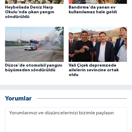
Heybeliada Deniz Harp
Bandırma'da yanan ev
Okulu'nda çıkan yangın
kullanılamaz hale geldi
söndürüldü
Düzce'de otomobil yangını
Vali Çiçek depremzede
büyümeden söndürüldü
ailelerin sevincine ortak
oldu
Yorumlar