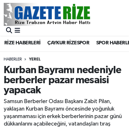
BÖLGEMİZ
Merkez Nöbetçi Eczaneler
SPOR
Merkez Hava Durumu
RİZE HABERLERİ
ÇAYKUR RİZESPOR
SPOR HABERL
Asayiş
Merkez Trafik Yoğunluk Haritası
HABERLER
YEREL
Rize Jandarma Komutanlığı
Süper Lig Puan Durumu ve Fikstür
Kurban Bayramı nedeniyle
berberler pazar mesaisi
Bilim Teknoloji
Tüm Manşetler
yapacak
Bölge
Son Dakika Haberleri
Samsun Berberler Odası Başkanı Zabit Pilan,
yaklaşan Kurban Bayramı öncesinde yoğunluk
Advertising news
Haber Arşivi
yaşanmaması için erkek berberlerinin pazar günü
dükkanlarını açabileceğini, vatandaşları tıraş
Canlı Maç