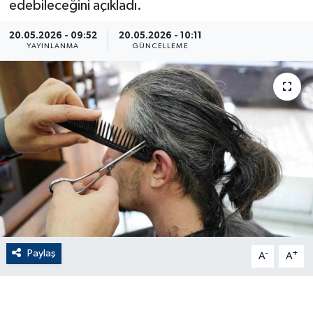
edebileceğini açıkladı.
ÇEVRE
20.05.2026 - 09:52
20.05.2026 - 10:11
YAYINLANMA
GÜNCELLEME
Dış Haberler
Dünya
EĞİTİM
EKONOMİ
English News
Finans
Paylaş
-
+
A
A
Flaş Haber
Gayrimenkul