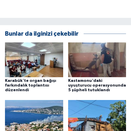
ÜLKE GÜNDEMİ
YAŞAM
Bunlar da ilginizi çekebilir
YEREL
Yerel Haberler
Karabük'te organ bağışı
Kastamonu'daki
farkındalık toplantısı
uyuşturucu operasyonunda
düzenlendi
5 şüpheli tutuklandı