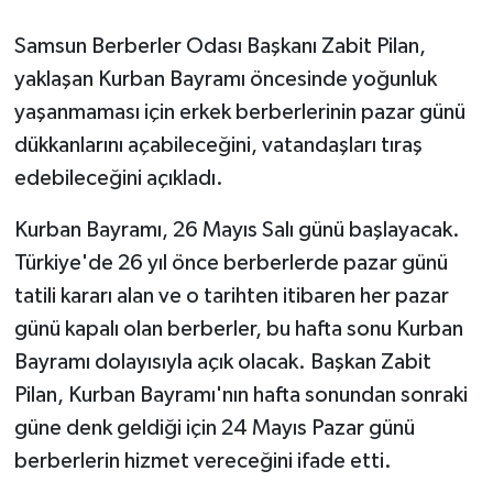
Samsun Berberler Odası Başkanı Zabit Pilan,
GENEL
yaklaşan Kurban Bayramı öncesinde yoğunluk
GÜNDEM
yaşanmaması için erkek berberlerinin pazar günü
dükkanlarını açabileceğini, vatandaşları tıraş
Güvenlik
edebileceğini açıkladı.
HABERDE İNSAN
Kurban Bayramı, 26 Mayıs Salı günü başlayacak.
Türkiye'de 26 yıl önce berberlerde pazar günü
İNSAN
tatili kararı alan ve o tarihten itibaren her pazar
günü kapalı olan berberler, bu hafta sonu Kurban
İş Dünyası
Bayramı dolayısıyla açık olacak. Başkan Zabit
Jandarma
Pilan, Kurban Bayramı'nın hafta sonundan sonraki
güne denk geldiği için 24 Mayıs Pazar günü
Kadın
berberlerin hizmet vereceğini ifade etti.