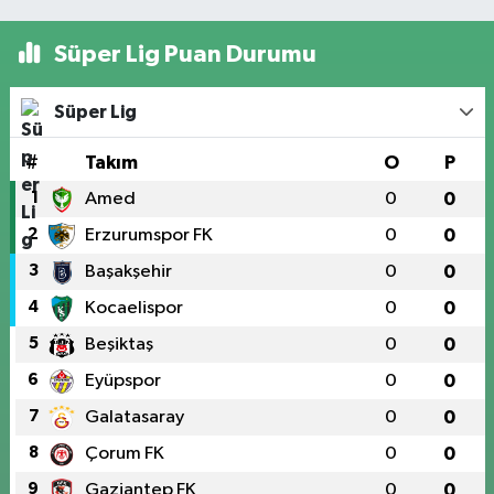
Süper Lig Puan Durumu
Süper Lig
#
Takım
O
P
1
Amed
0
0
2
Erzurumspor FK
0
0
3
Başakşehir
0
0
4
Kocaelispor
0
0
5
Beşiktaş
0
0
6
Eyüpspor
0
0
7
Galatasaray
0
0
8
Çorum FK
0
0
9
Gaziantep FK
0
0