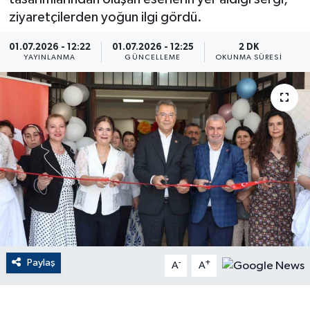
ziyaretçilerden yoğun ilgi gördü.
ÇEVRE
01.07.2026 - 12:22
01.07.2026 - 12:25
2 DK
YAYINLANMA
GÜNCELLEME
OKUNMA SÜRESI
Dış Haberler
Dünya
EĞİTİM
EKONOMİ
English News
Finans
Paylaş
-
+
A
A
Flaş Haber
Gayrimenkul