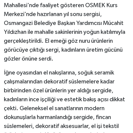
KÜLTÜR SANAT
Mahallesi'nde faaliyet gösteren OSMEK Kurs
Merkezi'nde hazırlanan yıl sonu sergisi,
MAGAZİN
Osmangazi Belediye Başkan Yardımcısı Mücahit
Yıldızhan ile mahalle sakinlerinin yoğun katılımıyla
Otomobil
gerçekleştirildi. El emeği göz nuru ürünlerin
POLİTİKA
görücüye çıktığı sergi, kadınların üretim gücünü
gözler önüne serdi.
Sağlık
İğne oyasından el nakışlarına, soğuk seramik
SİYASET
çalışmalarından dekoratif süslemelere kadar
birbirinden özel ürünlerin yer aldığı sergide,
SPOR HABERLERİ
kadınların ince işçiliği ve estetik bakış açısı dikkat
çekti. Geleneksel el sanatlarının modern
TEKNOLOJİ
dokunuşlarla harmanlandığı sergide, fincan
Turizm
süslemeleri, dekoratif aksesuarlar, el işi tekstil