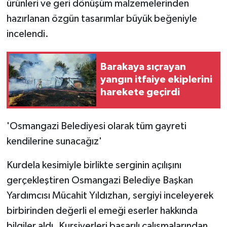
ürünleri ve geri dönüşüm malzemelerinden
ÜLKE GÜNDEMİ
hazırlanan özgün tasarımlar büyük beğeniyle
incelendi.
YAŞAM
YEREL
Barakaya sıçrayan
yangın itfaiye ekiplerini
Yerel Haberler
harekete geçirdi
'Osmangazi Belediyesi olarak tüm gayreti
kendilerine sunacağız'
Kurdela kesimiyle birlikte serginin açılışını
gerçekleştiren Osmangazi Belediye Başkan
Yardımcısı Mücahit Yıldızhan, sergiyi inceleyerek
birbirinden değerli el emeği eserler hakkında
bilgiler aldı. Kursiyerleri başarılı çalışmalarından