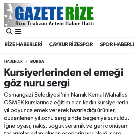
BÖLGEMİZ
Merkez Nöbetçi Eczaneler
SPOR
Merkez Hava Durumu
RİZE HABERLERİ
ÇAYKUR RİZESPOR
SPOR HABERL
Asayiş
Merkez Trafik Yoğunluk Haritası
HABERLER
BURSA
Rize Jandarma Komutanlığı
Süper Lig Puan Durumu ve Fikstür
Kursiyerlerinden el emeği
göz nuru sergi
Bilim Teknoloji
Tüm Manşetler
Osmangazi Belediyesi'nin Namık Kemal Mahallesi
Bölge
Son Dakika Haberleri
OSMEK kurslarında eğitim alan kadın kursiyerlerin
yıl boyunca emek vererek hazırladığı ürünler,
Advertising news
Haber Arşivi
düzenlenen yıl sonu sergisinde beğeniye sunuldu.
İğne oyası, nakış, soğuk seramik ve geri dönüşüm
Canlı Maç
tasarımlarından oluşan eserlerin yer aldığı sergi,