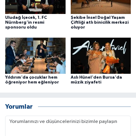
Uludağ İçecek, 1. FC
Şekibe İnsel Doğal Yaşam
Nürnberg'in resmi
Çiftliği atlı binicilik merkezi
sponsoru oldu
oluyor
Yıldırım'da çocuklar hem
Aslı Hünel'den Bursa'da
öğreniyor hem eğleniyor
müzik ziyafeti
Yorumlar