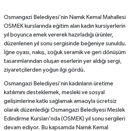
GENEL
Osmangazi Belediyesi'nin Namık Kemal Mahallesi
OSMEK kurslarında eğitim alan kadın kursiyerlerin
GÜNDEM
yıl boyunca emek vererek hazırladığı ürünler,
düzenlenen yıl sonu sergisinde beğeniye sunuldu.
Güvenlik
İğne oyası, nakış, soğuk seramik ve geri dönüşüm
HABERDE İNSAN
tasarımlarından oluşan eserlerin yer aldığı sergi,
ziyaretçilerden yoğun ilgi gördü.
İNSAN
Osmangazi Belediyesi'nin kadınların üretime
İş Dünyası
katılımını desteklemek, mesleki ve sosyal
gelişimlerine katkı sağlamak amacıyla ücretsiz
Jandarma
olarak düzenlediği Osmangazi Belediyesi Meslek
Kadın
Edindirme Kursları'nda (OSMEK) yıl sonu sergileri
devam ediyor. Bu kapsamda Namık Kemal