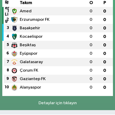
#
Takım
O
P
1
Amed
0
0
2
Erzurumspor FK
0
0
3
Başakşehir
0
0
4
Kocaelispor
0
0
5
Beşiktaş
0
0
6
Eyüpspor
0
0
7
Galatasaray
0
0
8
Çorum FK
0
0
9
Gaziantep FK
0
0
10
Alanyaspor
0
0
Detaylar için tıklayın