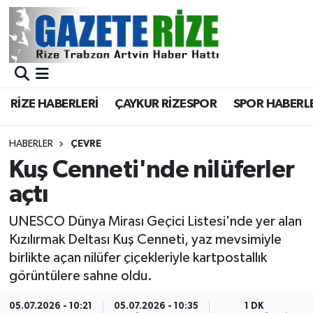
BÖLGEMİZ
Merkez Nöbetçi Eczaneler
SPOR
Merkez Hava Durumu
RİZE HABERLERİ
ÇAYKUR RİZESPOR
SPOR HABERL
Asayiş
Merkez Trafik Yoğunluk Haritası
HABERLER
ÇEVRE
Rize Jandarma Komutanlığı
Süper Lig Puan Durumu ve Fikstür
Kuş Cenneti'nde nilüferler
açtı
Bilim Teknoloji
Tüm Manşetler
UNESCO Dünya Mirası Geçici Listesi'nde yer alan
Bölge
Son Dakika Haberleri
Kızılırmak Deltası Kuş Cenneti, yaz mevsimiyle
birlikte açan nilüfer çiçekleriyle kartpostallık
Advertising news
Haber Arşivi
görüntülere sahne oldu.
Canlı Maç
05.07.2026 - 10:21
05.07.2026 - 10:35
1 DK