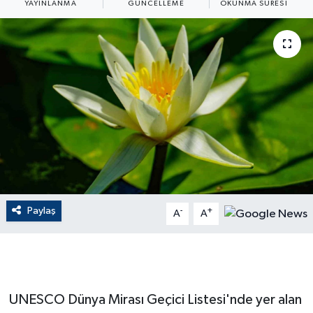
YAYINLANMA
GÜNCELLEME
OKUNMA SÜRESI
ÇEVRE
Dış Haberler
Dünya
EĞİTİM
EKONOMİ
English News
Paylaş
-
+
A
A
Finans
Flaş Haber
UNESCO Dünya Mirası Geçici Listesi'nde yer alan
Gayrimenkul