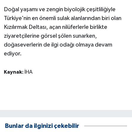
KÜLTÜR SANAT
Doğal yaşamı ve zengin biyolojik çeşitliliğiyle
MAGAZİN
Türkiye'nin en önemli sulak alanlarından biri olan
Kızılırmak Deltası, açan nilüferlerle birlikte
Otomobil
ziyaretçilerine görsel şölen sunarken,
doğaseverlerin de ilgi odağı olmaya devam
POLİTİKA
ediyor.
Sağlık
Kaynak:
İHA
SİYASET
SPOR HABERLERİ
TEKNOLOJİ
Turizm
Bunlar da ilginizi çekebilir