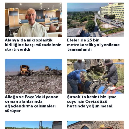
ÜLKE GÜNDEMİ
YAŞAM
YEREL
Alanya'da mikroplastik
Efeler'de 25 bin
kirliliğine karşı mücadelenin
metrekarelik yol yenileme
Yerel Haberler
startı verildi
tamamlandı
Aliağa ve Foça'daki yanan
Şırnak'ta kesintisiz içme
orman alanlarında
suyu için Cevizdüzü
ağaçlandırma çalışmaları
hattında yoğun mesai
sürüyor