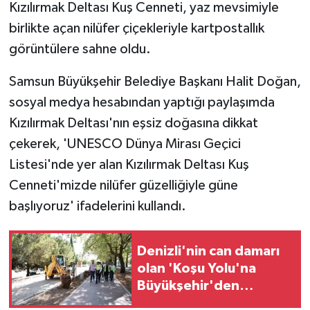
Kızılırmak Deltası Kuş Cenneti, yaz mevsimiyle
birlikte açan nilüfer çiçekleriyle kartpostallık
GENEL
görüntülere sahne oldu.
GÜNDEM
Samsun Büyükşehir Belediye Başkanı Halit Doğan,
sosyal medya hesabından yaptığı paylaşımda
Güvenlik
Kızılırmak Deltası'nın eşsiz doğasına dikkat
HABERDE İNSAN
çekerek, 'UNESCO Dünya Mirası Geçici
Listesi'nde yer alan Kızılırmak Deltası Kuş
İNSAN
Cenneti'mizde nilüfer güzelliğiyle güne
başlıyoruz' ifadelerini kullandı.
İş Dünyası
Jandarma
Denizli'nin can damarı
olan 'Koşu Yolu'na
Kadın
Büyükşehir'den
modern dokunuş