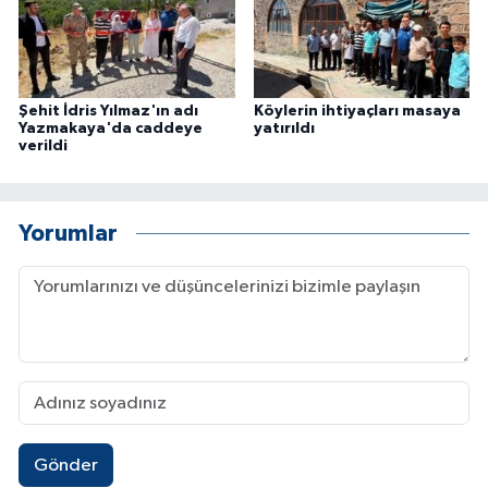
Şehit İdris Yılmaz'ın adı
Köylerin ihtiyaçları masaya
Yazmakaya'da caddeye
yatırıldı
verildi
Yorumlar
Gönder