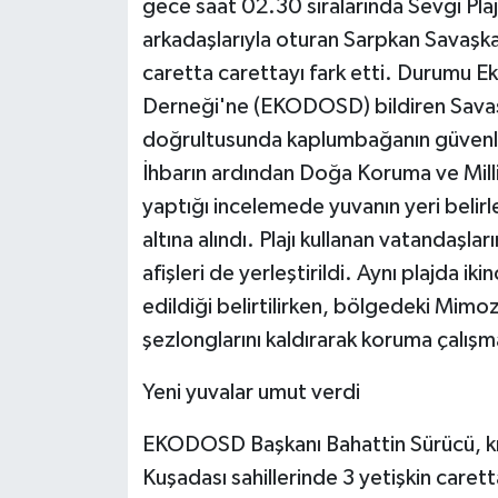
gece saat 02.30 sıralarında Sevgi Plajı 
KÜLTÜR SANAT
arkadaşlarıyla oturan Sarpkan Savaşka
MAGAZİN
caretta carettayı fark etti. Durumu 
Derneği'ne (EKODOSD) bildiren Savaş
Otomobil
doğrultusunda kaplumbağanın güvenli 
İhbarın ardından Doğa Koruma ve Milli
POLİTİKA
yaptığı incelemede yuvanın yeri belirl
Sağlık
altına alındı. Plajı kullanan vatandaşla
afişleri de yerleştirildi. Aynı plajda ik
SİYASET
edildiği belirtilirken, bölgedeki Mimo
şezlonglarını kaldırarak koruma çalışma
SPOR HABERLERİ
Yeni yuvalar umut verdi
TEKNOLOJİ
EKODOSD Başkanı Bahattin Sürücü, kısa
Turizm
Kuşadası sahillerinde 3 yetişkin carett