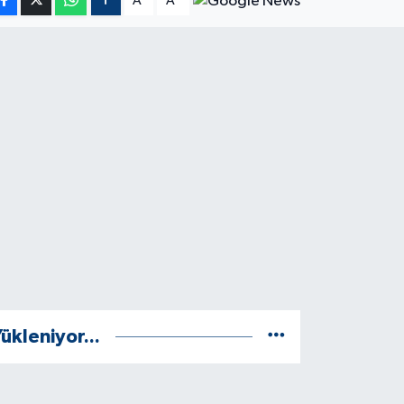
A
A
ükleniyor...