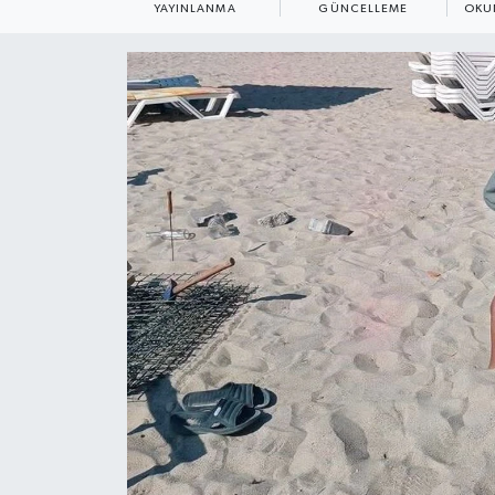
YAYINLANMA
GÜNCELLEME
OKU
ÇEVRE
Dış Haberler
Dünya
EĞİTİM
EKONOMİ
English News
Finans
Flaş Haber
Gayrimenkul