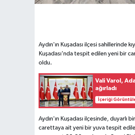
GENEL
GÜNDEM
Aydın'ın Kuşadası ilçesi sahillerinde k
Güvenlik
Kuşadası'nda tespit edilen yeni bir c
HABERDE İNSAN
oldu.
İNSAN
Vali Varol, Ad
ağırladı
İş Dünyası
İçeriği Görüntül
Jandarma
Aydın'ın Kuşadası ilçesinde, duyarlı b
Kadın
carettaya ait yeni bir yuva tespit edile