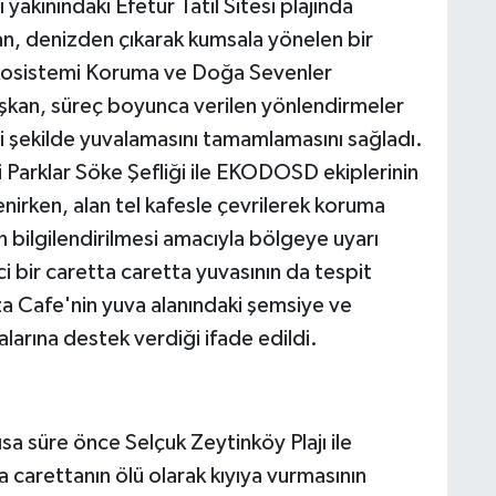
yakınındaki Efetur Tatil Sitesi plajında
n, denizden çıkarak kumsala yönelen bir
Ekosistemi Koruma ve Doğa Sevenler
kan, süreç boyunca verilen yönlendirmeler
şekilde yuvalamasını tamamlamasını sağladı.
 Parklar Söke Şefliği ile EKODOSD ekiplerinin
enirken, alan tel kafesle çevrilerek koruma
rın bilgilendirilmesi amacıyla bölgeye uyarı
inci bir caretta caretta yuvasının da tespit
za Cafe'nin yuva alanındaki şemsiye ve
larına destek verdiği ifade edildi.
 süre önce Selçuk Zeytinköy Plajı ile
a carettanın ölü olarak kıyıya vurmasının