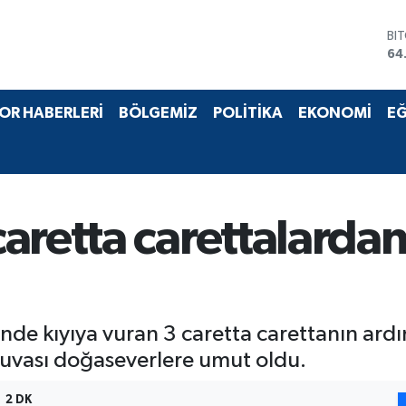
BI
64
DO
47
EU
55
OR HABERLERİ
BÖLGEMİZ
POLİTİKA
EKONOMİ
EĞ
ST
64
GR
65
Bİ
13
aretta carettalarda
erinde kıyıya vuran 3 caretta carettanın ar
 yuvası doğaseverlere umut oldu.
2 DK