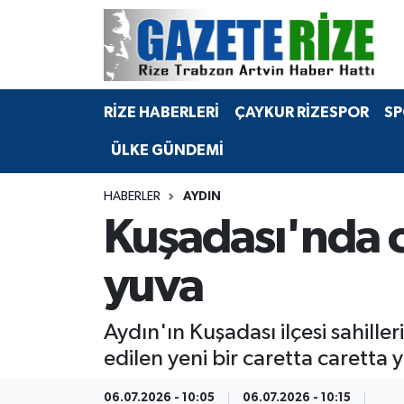
BÖLGEMİZ
Merkez Nöbetçi Eczaneler
RİZE HABERLERİ
ÇAYKUR RİZESPOR
SP
SPOR
Merkez Hava Durumu
ÜLKE GÜNDEMİ
Asayiş
Merkez Trafik Yoğunluk Haritası
HABERLER
AYDIN
Rize Jandarma Komutanlığı
Süper Lig Puan Durumu ve Fikstür
Kuşadası'nda c
Bilim Teknoloji
Tüm Manşetler
yuva
Bölge
Son Dakika Haberleri
Aydın'ın Kuşadası ilçesi sahill
Advertising news
Haber Arşivi
edilen yeni bir caretta caretta
Canlı Maç
06.07.2026 - 10:05
06.07.2026 - 10:15