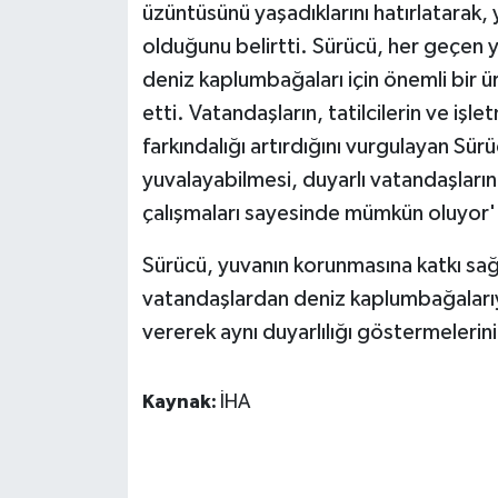
üzüntüsünü yaşadıklarını hatırlatarak, 
ÜLKE GÜNDEMİ
olduğunu belirtti. Sürücü, her geçen yı
YAŞAM
deniz kaplumbağaları için önemli bir ür
etti. Vatandaşların, tatilcilerin ve iş
YEREL
farkındalığı artırdığını vurgulayan Sü
yuvalayabilmesi, duyarlı vatandaşları
Yerel Haberler
çalışmaları sayesinde mümkün oluyor'
Sürücü, yuvanın korunmasına katkı sa
vatandaşlardan deniz kaplumbağalarıyla
vererek aynı duyarlılığı göstermelerini
Kaynak:
İHA