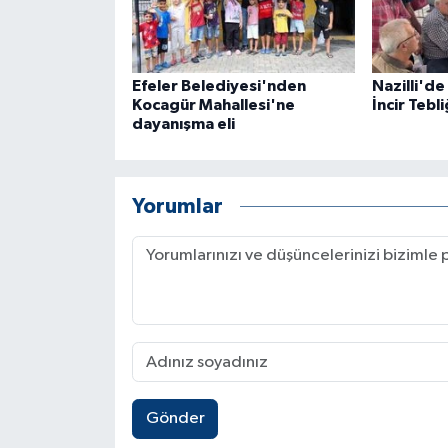
Efeler Belediyesi'nden
Nazilli'de 
Kocagür Mahallesi'ne
İncir Tebli
dayanışma eli
Yorumlar
Gönder