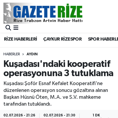
BÖLGEMİZ
Merkez Nöbetçi Eczaneler
SPOR
Merkez Hava Durumu
RİZE HABERLERİ
ÇAYKUR RİZESPOR
SPOR HABERL
Asayiş
Merkez Trafik Yoğunluk Haritası
HABERLER
AYDIN
Rize Jandarma Komutanlığı
Süper Lig Puan Durumu ve Fikstür
Kuşadası'ndaki kooperatif
operasyonuna 3 tutuklama
Bilim Teknoloji
Tüm Manşetler
Kuşadası Şoför Esnaf Kefalet Kooperatifi'ne
Bölge
Son Dakika Haberleri
düzenlenen operasyon sonucu gözaltına alınan
Başkan Hüsnü Öten, M.A. ve S.V. mahkeme
Advertising news
Haber Arşivi
tarafından tutuklandı.
Canlı Maç
02.07.2026 - 21:26
02.07.2026 - 21:30
1 DK