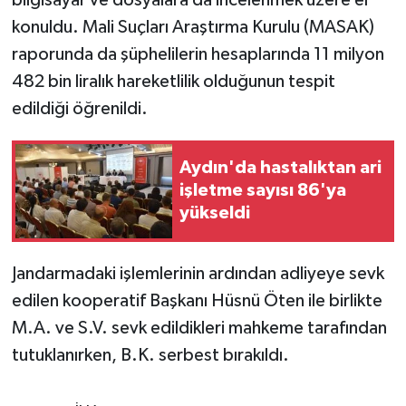
KÜLTÜR SANAT
konuldu. Mali Suçları Araştırma Kurulu (MASAK)
MAGAZİN
raporunda da şüphelilerin hesaplarında 11 milyon
482 bin liralık hareketlilik olduğunun tespit
Otomobil
edildiği öğrenildi.
POLİTİKA
Aydın'da hastalıktan ari
işletme sayısı 86'ya
Sağlık
yükseldi
SİYASET
Jandarmadaki işlemlerinin ardından adliyeye sevk
SPOR HABERLERİ
edilen kooperatif Başkanı Hüsnü Öten ile birlikte
M.A. ve S.V. sevk edildikleri mahkeme tarafından
TEKNOLOJİ
tutuklanırken, B.K. serbest bırakıldı.
Turizm