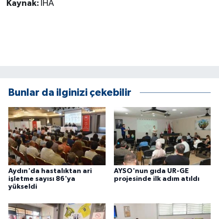
Kaynak:
İHA
ÜLKE GÜNDEMİ
YAŞAM
YEREL
Yerel Haberler
Bunlar da ilginizi çekebilir
Aydın'da hastalıktan ari
AYSO'nun gıda UR-GE
işletme sayısı 86'ya
projesinde ilk adım atıldı
yükseldi