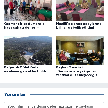
Germencik'te dumansız
Nazilli'de anne adaylarına
hava sahası denetimi
bilinçli gebelik eğitimi
Bağarcık Göleti'nde
Başkan Zencirci:
inceleme gerçekleştirildi
'Germencik'e yakışır bir
festival düzenleyeceğiz'
Yorumlar