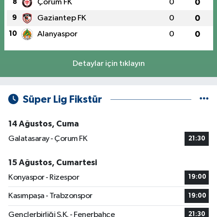
8
Çorum FK
0
0
9
Gaziantep FK
0
0
10
Alanyaspor
0
0
Detaylar için tıklayın
Süper Lig Fikstür
14 Ağustos, Cuma
Galatasaray - Çorum FK
21:30
15 Ağustos, Cumartesi
Konyaspor - Rizespor
19:00
Kasımpaşa - Trabzonspor
19:00
Gençlerbirliği S.K. - Fenerbahçe
21:30