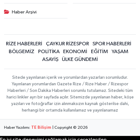
Haber Arşivi
RİZE HABERLERİ
ÇAYKUR RİZESPOR
SPOR HABERLERİ
BÖLGEMİZ
POLİTİKA
EKONOMİ
EĞİTİM
YAŞAM
ASAYİŞ
ÜLKE GÜNDEMİ
Sitede yayınlanan içerik ve yorumlardan yazarları sorumludur.
Yayınlanan yorumlardan Gazete Rize / Rize Haber / Rizespor
Haberleri / Son Dakika Haberleri sorumlu tutulamaz. Sitedeki tüm
harici linkler ayrı bir sayfada açılır. Sitemizde yayınlanan haber, köşe
yazıları ve fotoğraflar izin alınmaksızın kaynak gösterilse dahi,
herhangi bir ortamda kullanılamaz ve yayınlanamaz
Haber Yazılımı:
TE Bilişim
| Copyright © 2026
En iyi site deneyimi sağlamak için çerezlerden