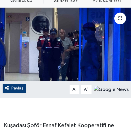
YAYINLANMA
GÜNCELLEME
OKUNMA SÜRESI
ÇEVRE
Dış Haberler
Dünya
EĞİTİM
EKONOMİ
English News
Paylaş
-
+
A
A
Finans
Flaş Haber
Kuşadası Şoför Esnaf Kefalet Kooperatifi'ne
Gayrimenkul