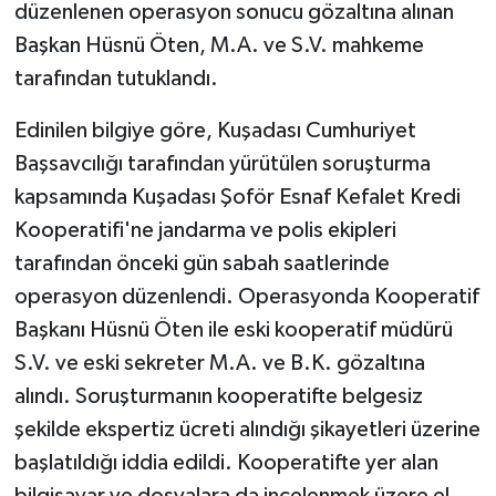
düzenlenen operasyon sonucu gözaltına alınan
Başkan Hüsnü Öten, M.A. ve S.V. mahkeme
GENEL
tarafından tutuklandı.
GÜNDEM
Edinilen bilgiye göre, Kuşadası Cumhuriyet
Başsavcılığı tarafından yürütülen soruşturma
Güvenlik
kapsamında Kuşadası Şoför Esnaf Kefalet Kredi
HABERDE İNSAN
Kooperatifi'ne jandarma ve polis ekipleri
tarafından önceki gün sabah saatlerinde
İNSAN
operasyon düzenlendi. Operasyonda Kooperatif
Başkanı Hüsnü Öten ile eski kooperatif müdürü
İş Dünyası
S.V. ve eski sekreter M.A. ve B.K. gözaltına
Jandarma
alındı. Soruşturmanın kooperatifte belgesiz
şekilde ekspertiz ücreti alındığı şikayetleri üzerine
Kadın
başlatıldığı iddia edildi. Kooperatifte yer alan
bilgisayar ve dosyalara da incelenmek üzere el