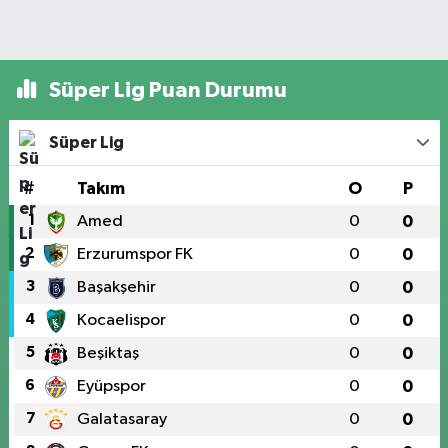
Süper Lig Puan Durumu
Süper Lig
#
Takım
O
P
1
Amed
0
0
2
Erzurumspor FK
0
0
3
Başakşehir
0
0
4
Kocaelispor
0
0
5
Beşiktaş
0
0
6
Eyüpspor
0
0
7
Galatasaray
0
0