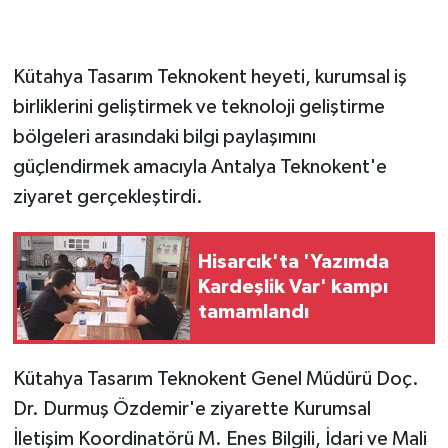
GENEL
Kütahya Tasarım Teknokent heyeti, kurumsal iş
GÜNDEM
birliklerini geliştirmek ve teknoloji geliştirme
bölgeleri arasındaki bilgi paylaşımını
Güvenlik
güçlendirmek amacıyla Antalya Teknokent'e
ziyaret gerçekleştirdi.
HABERDE İNSAN
İNSAN
Hisarcık'ta 'Yazımda
Kardeşlik Var' kampı
İş Dünyası
tamamlandı
Jandarma
Kütahya Tasarım Teknokent Genel Müdürü Doç.
Kadın
Dr. Durmuş Özdemir'e ziyarette Kurumsal
İletişim Koordinatörü M. Enes Bilgili, İdari ve Mali