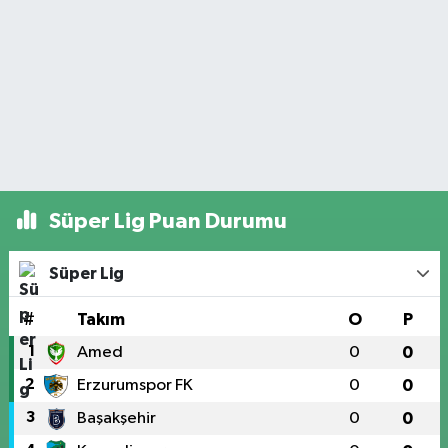
Süper Lig Puan Durumu
Süper Lig
#
Takım
O
P
1
Amed
0
0
2
Erzurumspor FK
0
0
3
Başakşehir
0
0