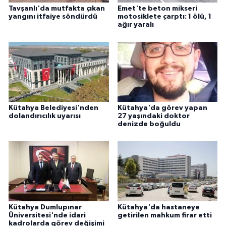
Tavşanlı'da mutfakta çıkan
Emet'te beton mikseri
yangını itfaiye söndürdü
motosiklete çarptı: 1 ölü, 1
ağır yaralı
Kütahya Belediyesi'nden
Kütahya'da görev yapan
dolandırıcılık uyarısı
27 yaşındaki doktor
denizde boğuldu
Kütahya Dumlupınar
Kütahya'da hastaneye
Üniversitesi'nde idari
getirilen mahkum firar etti
kadrolarda görev değişimi