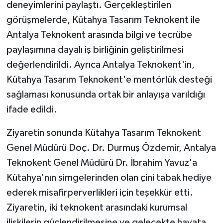
deneyimlerini paylaştı. Gerçekleştirilen
ÜLKE GÜNDEMİ
görüşmelerde, Kütahya Tasarım Teknokent ile
Antalya Teknokent arasında bilgi ve tecrübe
YAŞAM
paylaşımına dayalı iş birliğinin geliştirilmesi
YEREL
değerlendirildi. Ayrıca Antalya Teknokent'in,
Kütahya Tasarım Teknokent'e mentörlük desteği
Yerel Haberler
sağlaması konusunda ortak bir anlayışa varıldığı
ifade edildi.
Ziyaretin sonunda Kütahya Tasarım Teknokent
Genel Müdürü Doç. Dr. Durmuş Özdemir, Antalya
Teknokent Genel Müdürü Dr. İbrahim Yavuz'a
Kütahya'nın simgelerinden olan çini tabak hediye
ederek misafirperverlikleri için teşekkür etti.
Ziyaretin, iki teknokent arasındaki kurumsal
ilişkilerin güçlendirilmesine ve gelecekte hayata