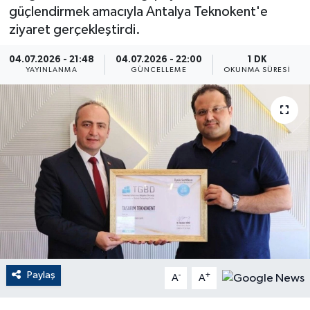
güçlendirmek amacıyla Antalya Teknokent'e
ÇEVRE
ziyaret gerçekleştirdi.
Dış Haberler
04.07.2026 - 21:48
04.07.2026 - 22:00
1 DK
YAYINLANMA
GÜNCELLEME
OKUNMA SÜRESI
Dünya
EĞİTİM
EKONOMİ
English News
Finans
Flaş Haber
Paylaş
-
+
A
A
Gayrimenkul