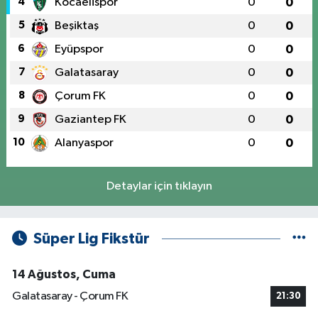
4
Kocaelispor
0
0
5
Beşiktaş
0
0
6
Eyüpspor
0
0
7
Galatasaray
0
0
8
Çorum FK
0
0
9
Gaziantep FK
0
0
10
Alanyaspor
0
0
Detaylar için tıklayın
Süper Lig Fikstür
14 Ağustos, Cuma
Galatasaray - Çorum FK
21:30