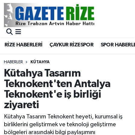
BÖLGEMİZ
Merkez Nöbetçi Eczaneler
SPOR
Merkez Hava Durumu
RİZE HABERLERİ
ÇAYKUR RİZESPOR
SPOR HABERL
Asayiş
Merkez Trafik Yoğunluk Haritası
HABERLER
KÜTAHYA
Rize Jandarma Komutanlığı
Süper Lig Puan Durumu ve Fikstür
Kütahya Tasarım
Teknokent'ten Antalya
Bilim Teknoloji
Tüm Manşetler
Teknokent'e iş birliği
Bölge
Son Dakika Haberleri
ziyareti
Advertising news
Haber Arşivi
Kütahya Tasarım Teknokent heyeti, kurumsal iş
birliklerini geliştirmek ve teknoloji geliştirme
Canlı Maç
bölgeleri arasındaki bilgi paylaşımını