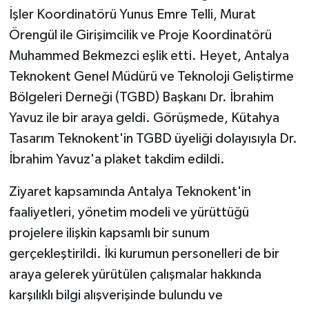
KÜLTÜR SANAT
İşler Koordinatörü Yunus Emre Telli, Murat
Örengül ile Girişimcilik ve Proje Koordinatörü
MAGAZİN
Muhammed Bekmezci eşlik etti. Heyet, Antalya
Otomobil
Teknokent Genel Müdürü ve Teknoloji Geliştirme
Bölgeleri Derneği (TGBD) Başkanı Dr. İbrahim
POLİTİKA
Yavuz ile bir araya geldi. Görüşmede, Kütahya
Tasarım Teknokent'in TGBD üyeliği dolayısıyla Dr.
Sağlık
İbrahim Yavuz'a plaket takdim edildi.
SİYASET
Ziyaret kapsamında Antalya Teknokent'in
faaliyetleri, yönetim modeli ve yürüttüğü
SPOR HABERLERİ
projelere ilişkin kapsamlı bir sunum
TEKNOLOJİ
gerçekleştirildi. İki kurumun personelleri de bir
araya gelerek yürütülen çalışmalar hakkında
Turizm
karşılıklı bilgi alışverişinde bulundu ve