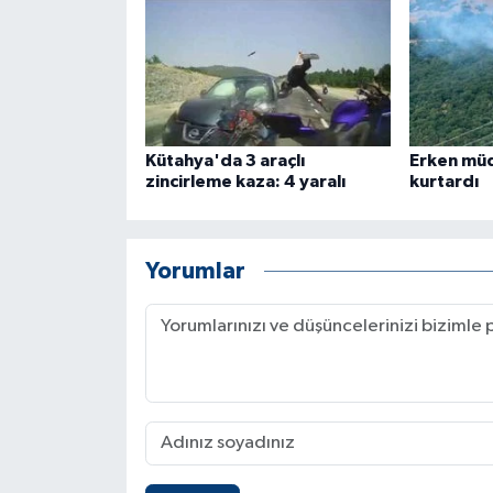
KÜLTÜR SANAT
MAGAZİN
Otomobil
Kütahya'da 3 araçlı
Erken mü
POLİTİKA
zincirleme kaza: 4 yaralı
kurtardı
Sağlık
Yorumlar
SİYASET
SPOR HABERLERİ
TEKNOLOJİ
Turizm