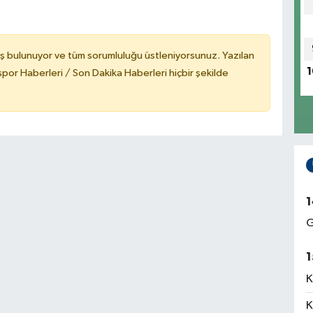
ş bulunuyor ve tüm sorumluluğu üstleniyorsunuz. Yazılan
1
or Haberleri / Son Dakika Haberleri hiçbir şekilde
1
G
1
K
K