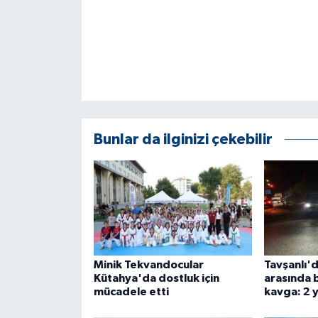
GENEL
GÜNDEM
Güvenlik
Bunlar da ilginizi çekebilir
HABERDE İNSAN
İNSAN
İş Dünyası
Jandarma
Minik Tekvandocular
Tavşanlı'd
Kütahya'da dostluk için
arasında b
Kadın
mücadele etti
kavga: 2 y