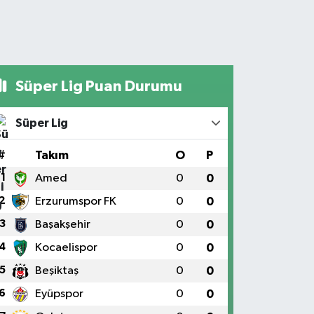
Süper Lig Puan Durumu
Süper Lig
#
Takım
O
P
1
Amed
0
0
2
Erzurumspor FK
0
0
3
Başakşehir
0
0
4
Kocaelispor
0
0
5
Beşiktaş
0
0
6
Eyüpspor
0
0