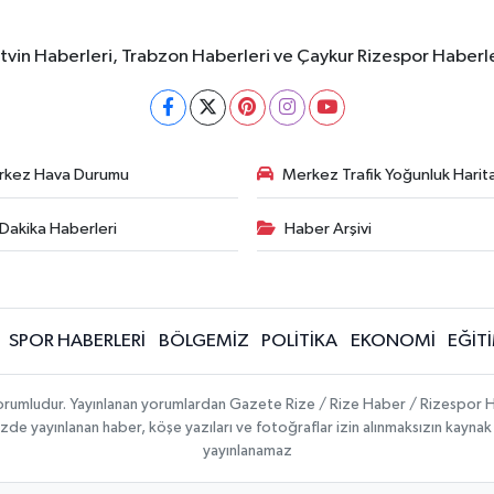
rtvin Haberleri, Trabzon Haberleri ve Çaykur Rizespor Haberl
rkez Hava Durumu
Merkez Trafik Yoğunluk Harita
Dakika Haberleri
Haber Arşivi
SPOR HABERLERİ
BÖLGEMİZ
POLİTİKA
EKONOMİ
EĞİT
 sorumludur. Yayınlanan yorumlardan Gazete Rize / Rize Haber / Rizespor H
temizde yayınlanan haber, köşe yazıları ve fotoğraflar izin alınmaksızın kayn
yayınlanamaz