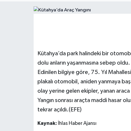
ÇEVRE
Dış Haberler
Dünya
Kütahya’da park halindeki bir otomobi
EĞİTİM
dolu anların yaşanmasına sebep oldu.
EKONOMİ
Edinilen bilgiye göre, 75. Yıl Mahalle
plakalı otomobil, aniden yanmaya başl
English News
olay yerine gelen ekipler, yanan araca
Yangın sonrası araçta maddi hasar oluş
Finans
tekrar açıldı.(EFE)
Flaş Haber
Kaynak:
İhlas Haber Ajansı
Gayrimenkul