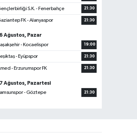
ençlerbirliği S.K. - Fenerbahçe
21:30
aziantep FK - Alanyaspor
21:30
6 Ağustos, Pazar
aşakşehir - Kocaelispor
19:00
eşiktaş - Eyüpspor
21:30
med - Erzurumspor FK
21:30
7 Ağustos, Pazartesi
amsunspor - Göztepe
21:30