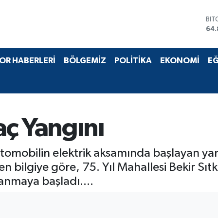
BIT
64.
DO
47,
EU
OR HABERLERİ
BÖLGEMİZ
POLİTİKA
EKONOMİ
EĞ
55,
STE
64,
GRA
66
BİS
ç Yangını
13.
otomobilin elektrik aksamında başlayan ya
 bilgiye göre, 75. Yıl Mahallesi Bekir Sı
anmaya başladı....