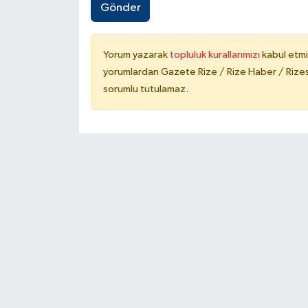
Gönder
ÜLKE GÜNDEMİ
YAŞAM
Yorum yazarak
topluluk kurallarımızı
kabul etmi
yorumlardan Gazete Rize / Rize Haber / Rizesp
YEREL
sorumlu tutulamaz.
Yerel Haberler