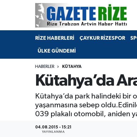
BÖLGEMİZ
Merkez Nöbetçi Eczaneler
RİZE HABERLERİ
ÇAYKUR RİZESPOR
SP
SPOR
Merkez Hava Durumu
ÜLKE GÜNDEMİ
Asayiş
Merkez Trafik Yoğunluk Haritası
HABERLER
KÜTAHYA
Rize Jandarma Komutanlığı
Süper Lig Puan Durumu ve Fikstür
Kütahya’da Ara
Bilim Teknoloji
Tüm Manşetler
Kütahya’da park halindeki bir 
Bölge
Son Dakika Haberleri
yaşanmasına sebep oldu.Edinilen
039 plakalı otomobil, aniden y
Advertising news
Haber Arşivi
04.08.2015 - 15:21
Canlı Maç
YAYINLANMA