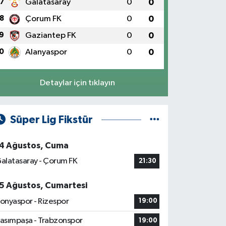
7
Galatasaray
0
0
8
Çorum FK
0
0
9
Gaziantep FK
0
0
0
Alanyaspor
0
0
Detaylar için tıklayın
Süper Lig Fikstür
4 Ağustos, Cuma
alatasaray - Çorum FK
21:30
5 Ağustos, Cumartesi
onyaspor - Rizespor
19:00
asımpaşa - Trabzonspor
19:00