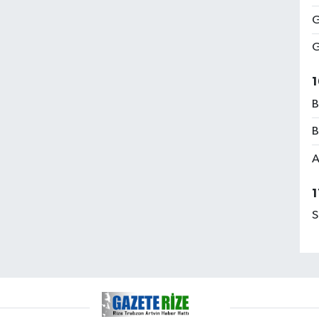
G
G
1
B
B
A
1
S