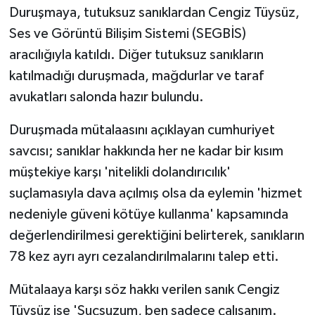
KÜLTÜR SANAT
Duruşmaya, tutuksuz sanıklardan Cengiz Tüysüz,
Ses ve Görüntü Bilişim Sistemi (SEGBİS)
MAGAZİN
aracılığıyla katıldı. Diğer tutuksuz sanıkların
katılmadığı duruşmada, mağdurlar ve taraf
Otomobil
avukatları salonda hazır bulundu.
POLİTİKA
Duruşmada mütalaasını açıklayan cumhuriyet
Sağlık
savcısı; sanıklar hakkında her ne kadar bir kısım
müştekiye karşı 'nitelikli dolandırıcılık'
SİYASET
suçlamasıyla dava açılmış olsa da eylemin 'hizmet
nedeniyle güveni kötüye kullanma' kapsamında
SPOR HABERLERİ
değerlendirilmesi gerektiğini belirterek, sanıkların
78 kez ayrı ayrı cezalandırılmalarını talep etti.
TEKNOLOJİ
Mütalaaya karşı söz hakkı verilen sanık Cengiz
Turizm
Tüysüz ise 'Suçsuzum, ben sadece çalışanım.