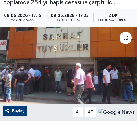
toplamda 254 yıl hapis cezasına çarptırıldı.
ÇEVRE
09.06.2026 - 17:15
09.06.2026 - 17:25
2 DK
YAYINLANMA
GÜNCELLEME
OKUNMA SÜRESI
Dış Haberler
Dünya
EĞİTİM
EKONOMİ
English News
Finans
Paylaş
-
+
A
A
Flaş Haber
Gayrimenkul