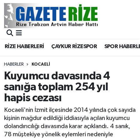
BÖLGEMİZ
Merkez Nöbetçi Eczaneler
SPOR
Merkez Hava Durumu
RİZE HABERLERİ
ÇAYKUR RİZESPOR
SPOR HABERL
Asayiş
Merkez Trafik Yoğunluk Haritası
HABERLER
KOCAELI
Rize Jandarma Komutanlığı
Süper Lig Puan Durumu ve Fikstür
Kuyumcu davasında 4
sanığa toplam 254 yıl
Bilim Teknoloji
Tüm Manşetler
hapis cezası
Bölge
Son Dakika Haberleri
Kocaeli'nin İzmit ilçesinde 2014 yılında çok sayıda
kişinin mağdur edildiği iddiasıyla açılan kuyumcu
Advertising news
Haber Arşivi
dolandırıcılığı davasında karar açıklandı. 4 sanık,
78 müştekiye yönelik eylemleri nedeniyle
Canlı Maç