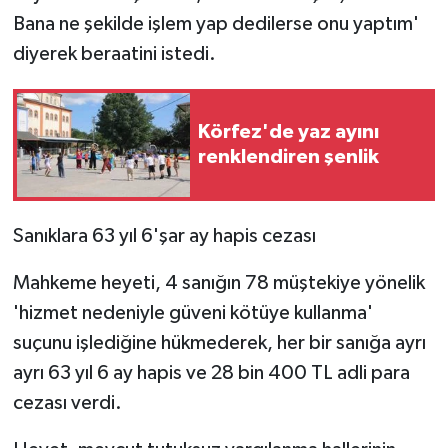
ÜLKE GÜNDEMİ
Bana ne şekilde işlem yap dedilerse onu yaptım'
diyerek beraatini istedi.
YAŞAM
YEREL
Körfez'de yaz ayını
renklendiren şenlik
Yerel Haberler
Sanıklara 63 yıl 6'şar ay hapis cezası
Mahkeme heyeti, 4 sanığın 78 müştekiye yönelik
'hizmet nedeniyle güveni kötüye kullanma'
suçunu işlediğine hükmederek, her bir sanığa ayrı
ayrı 63 yıl 6 ay hapis ve 28 bin 400 TL adli para
cezası verdi.