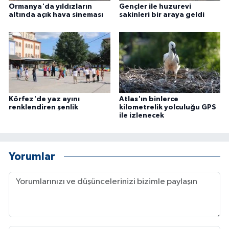
Ormanya'da yıldızların
Gençler ile huzurevi
altında açık hava sineması
sakinleri bir araya geldi
Körfez'de yaz ayını
Atlas'ın binlerce
renklendiren şenlik
kilometrelik yolculuğu GPS
ile izlenecek
Yorumlar