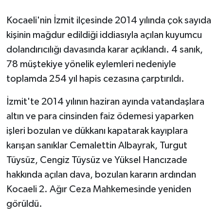
Kocaeli'nin İzmit ilçesinde 2014 yılında çok sayıda
GENEL
kişinin mağdur edildiği iddiasıyla açılan kuyumcu
GÜNDEM
dolandırıcılığı davasında karar açıklandı. 4 sanık,
78 müştekiye yönelik eylemleri nedeniyle
Güvenlik
toplamda 254 yıl hapis cezasına çarptırıldı.
HABERDE İNSAN
İzmit'te 2014 yılının haziran ayında vatandaşlara
altın ve para cinsinden faiz ödemesi yaparken
İNSAN
işleri bozulan ve dükkanı kapatarak kayıplara
karışan sanıklar Cemalettin Albayrak, Turgut
İş Dünyası
Tüysüz, Cengiz Tüysüz ve Yüksel Hancızade
Jandarma
hakkında açılan dava, bozulan kararın ardından
Kocaeli 2. Ağır Ceza Mahkemesinde yeniden
Kadın
görüldü.