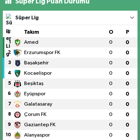
Süper Lig Puan Durumu
Süper Lig
#
Takım
O
P
1
Amed
0
0
2
Erzurumspor FK
0
0
3
Başakşehir
0
0
4
Kocaelispor
0
0
5
Beşiktaş
0
0
6
Eyüpspor
0
0
7
Galatasaray
0
0
8
Çorum FK
0
0
9
Gaziantep FK
0
0
10
Alanyaspor
0
0