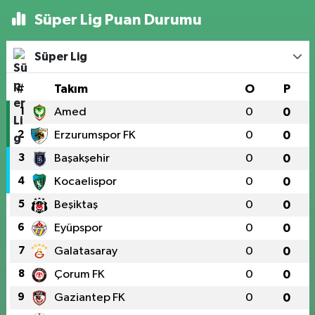
Süper Lig Puan Durumu
Süper Lig
#
Takım
O
P
1
Amed
0
0
2
Erzurumspor FK
0
0
3
Başakşehir
0
0
4
Kocaelispor
0
0
5
Beşiktaş
0
0
6
Eyüpspor
0
0
7
Galatasaray
0
0
8
Çorum FK
0
0
9
Gaziantep FK
0
0