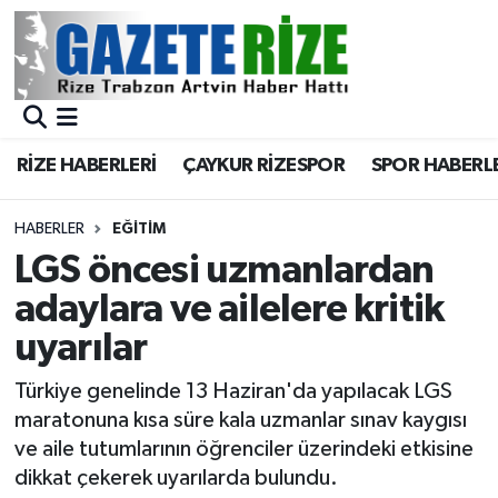
BÖLGEMİZ
Merkez Nöbetçi Eczaneler
SPOR
Merkez Hava Durumu
RİZE HABERLERİ
ÇAYKUR RİZESPOR
SPOR HABERL
Asayiş
Merkez Trafik Yoğunluk Haritası
HABERLER
EĞİTİM
Rize Jandarma Komutanlığı
Süper Lig Puan Durumu ve Fikstür
LGS öncesi uzmanlardan
adaylara ve ailelere kritik
Bilim Teknoloji
Tüm Manşetler
uyarılar
Bölge
Son Dakika Haberleri
Türkiye genelinde 13 Haziran'da yapılacak LGS
maratonuna kısa süre kala uzmanlar sınav kaygısı
Advertising news
Haber Arşivi
ve aile tutumlarının öğrenciler üzerindeki etkisine
dikkat çekerek uyarılarda bulundu.
Canlı Maç