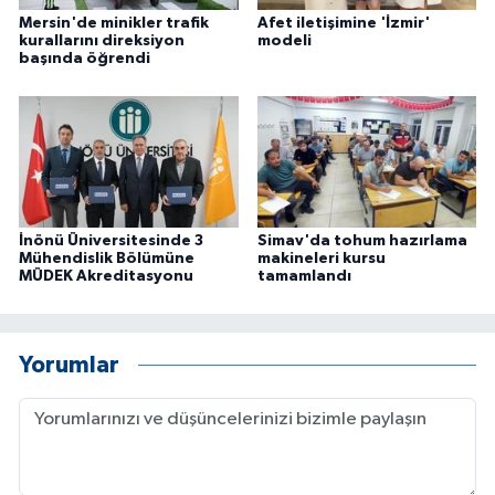
Mersin'de minikler trafik
Afet iletişimine 'İzmir'
kurallarını direksiyon
modeli
başında öğrendi
İnönü Üniversitesinde 3
Simav'da tohum hazırlama
Mühendislik Bölümüne
makineleri kursu
MÜDEK Akreditasyonu
tamamlandı
Yorumlar