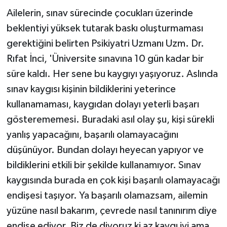
ÜLKE GÜNDEMİ
Ailelerin, sınav sürecinde çocukları üzerinde
beklentiyi yüksek tutarak baskı oluşturmaması
YAŞAM
gerektiğini belirten Psikiyatri Uzmanı Uzm. Dr.
Rıfat İnci, 'Üniversite sınavına 10 gün kadar bir
YEREL
süre kaldı. Her sene bu kaygıyı yaşıyoruz. Aslında
Yerel Haberler
sınav kaygısı kişinin bildiklerini yeterince
kullanamaması, kaygıdan dolayı yeterli başarı
gösterememesi. Buradaki asıl olay şu, kişi sürekli
yanlış yapacağını, başarılı olamayacağını
düşünüyor. Bundan dolayı heyecan yapıyor ve
bildiklerini etkili bir şekilde kullanamıyor. Sınav
kaygısında burada en çok kişi başarılı olamayacağı
endişesi taşıyor. Ya başarılı olamazsam, ailemin
yüzüne nasıl bakarım, çevrede nasıl tanınırım diye
endişe ediyor. Biz de diyoruz ki az kaygı iyi ama