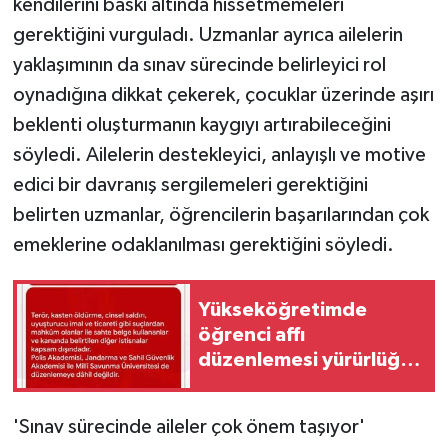
kendilerini baskı altında hissetmemeleri
KÜLTÜR SANAT
gerektiğini vurguladı. Uzmanlar ayrıca ailelerin
MAGAZİN
yaklaşımının da sınav sürecinde belirleyici rol
oynadığına dikkat çekerek, çocuklar üzerinde aşırı
Otomobil
beklenti oluşturmanın kaygıyı artırabileceğini
söyledi. Ailelerin destekleyici, anlayışlı ve motive
POLİTİKA
edici bir davranış sergilemeleri gerektiğini
Sağlık
belirten uzmanlar, öğrencilerin başarılarından çok
emeklerine odaklanılması gerektiğini söyledi.
SİYASET
Yükseköğretimde
SPOR HABERLERİ
öğrenci affı
düzenlemesi yürürlüğe
TEKNOLOJİ
girdi
Turizm
'Sınav sürecinde aileler çok önem taşıyor'