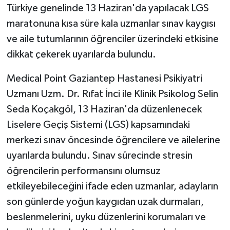
Türkiye genelinde 13 Haziran'da yapılacak LGS
maratonuna kısa süre kala uzmanlar sınav kaygısı
GENEL
ve aile tutumlarının öğrenciler üzerindeki etkisine
GÜNDEM
dikkat çekerek uyarılarda bulundu.
Güvenlik
Medical Point Gaziantep Hastanesi Psikiyatri
Uzmanı Uzm. Dr. Rıfat İnci ile Klinik Psikolog Selin
HABERDE İNSAN
Seda Koçakgöl, 13 Haziran'da düzenlenecek
Liselere Geçiş Sistemi (LGS) kapsamındaki
İNSAN
merkezi sınav öncesinde öğrencilere ve ailelerine
uyarılarda bulundu. Sınav sürecinde stresin
İş Dünyası
öğrencilerin performansını olumsuz
Jandarma
etkileyebileceğini ifade eden uzmanlar, adayların
son günlerde yoğun kaygıdan uzak durmaları,
Kadın
beslenmelerini, uyku düzenlerini korumaları ve