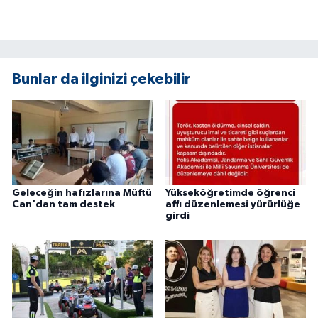
Bunlar da ilginizi çekebilir
Geleceğin hafızlarına Müftü
Yükseköğretimde öğrenci
Can'dan tam destek
affı düzenlemesi yürürlüğe
girdi