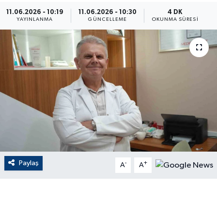
11.06.2026 - 10:19
11.06.2026 - 10:30
4 DK
ÇEVRE
YAYINLANMA
GÜNCELLEME
OKUNMA SÜRESI
Dış Haberler
Dünya
EĞİTİM
EKONOMİ
English News
Paylaş
-
+
Finans
A
A
Flaş Haber
Gayrimenkul