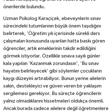
KÜLTÜR SANAT
önerilerde bulundu.
MAGAZİN
Uzman Psikolog Karaçiçek, ebeveynlerin sınav
sürecindeki tutumlarının büyük önem taşıdığını
Otomobil
belirterek, 'Öğretim yılı içerisinde sürekli ders
POLİTİKA
çalışmaları konusunda uyarılan hatta baskı gören
öğrenciler, artık emeklerinin takdir edildiğini
Sağlık
görmek istiyorlar. Özellikle sınava sayılı günler
kala yapılan 'Kazanmak zorundasın', 'Bu sınav
SİYASET
hayatını belirleyecek' gibi söylemler çocukların
kaygı düzeyini artırabiliyor. Bunun yerine ailelerin
SPOR HABERLERİ
sakin, destekleyici ve güven veren bir yaklaşım
TEKNOLOJİ
sergilemesi gerekiyor. Bu süreçte öğrencilerin
yalnız olmadıklarını hissetmeleri oldukça önemli.
Turizm
Ancak burada sadece ailelere değil öğretmenlere