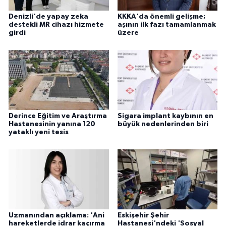
Denizli'de yapay zeka
KKKA'da önemli gelişme;
destekli MR cihazı hizmete
aşının ilk fazı tamamlanmak
girdi
üzere
Derince Eğitim ve Araştırma
Sigara implant kaybının en
Hastanesinin yanına 120
büyük nedenlerinden biri
yataklı yeni tesis
Uzmanından açıklama: 'Ani
Eskişehir Şehir
hareketlerde idrar kaçırma
Hastanesi'ndeki 'Sosyal