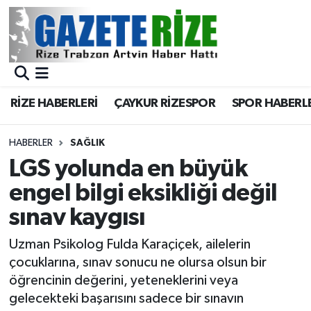
BÖLGEMİZ
Merkez Nöbetçi Eczaneler
SPOR
Merkez Hava Durumu
RİZE HABERLERİ
ÇAYKUR RİZESPOR
SPOR HABERL
Asayiş
Merkez Trafik Yoğunluk Haritası
HABERLER
SAĞLIK
Rize Jandarma Komutanlığı
Süper Lig Puan Durumu ve Fikstür
LGS yolunda en büyük
engel bilgi eksikliği değil
Bilim Teknoloji
Tüm Manşetler
sınav kaygısı
Bölge
Son Dakika Haberleri
Uzman Psikolog Fulda Karaçiçek, ailelerin
çocuklarına, sınav sonucu ne olursa olsun bir
Advertising news
Haber Arşivi
öğrencinin değerini, yeteneklerini veya
gelecekteki başarısını sadece bir sınavın
Canlı Maç