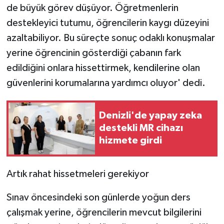
de büyük görev düşüyor. Öğretmenlerin
ÜLKE GÜNDEMİ
destekleyici tutumu, öğrencilerin kaygı düzeyini
YAŞAM
azaltabiliyor. Bu süreçte sonuç odaklı konuşmalar
yerine öğrencinin gösterdiği çabanın fark
YEREL
edildiğini onlara hissettirmek, kendilerine olan
güvenlerini korumalarına yardımcı oluyor' dedi.
Yerel Haberler
Denizli'de yapay zeka
destekli MR cihazı
hizmete girdi
Artık rahat hissetmeleri gerekiyor
Sınav öncesindeki son günlerde yoğun ders
çalışmak yerine, öğrencilerin mevcut bilgilerini