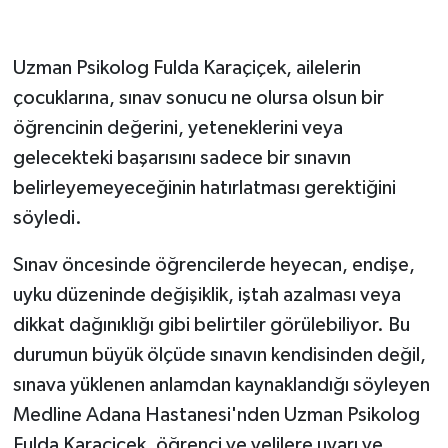
GENEL
Uzman Psikolog Fulda Karaçiçek, ailelerin
çocuklarına, sınav sonucu ne olursa olsun bir
GÜNDEM
öğrencinin değerini, yeteneklerini veya
Güvenlik
gelecekteki başarısını sadece bir sınavın
belirleyemeyeceğinin hatırlatması gerektiğini
HABERDE İNSAN
söyledi.
İNSAN
Sınav öncesinde öğrencilerde heyecan, endişe,
uyku düzeninde değişiklik, iştah azalması veya
İş Dünyası
dikkat dağınıklığı gibi belirtiler görülebiliyor. Bu
Jandarma
durumun büyük ölçüde sınavın kendisinden değil,
sınava yüklenen anlamdan kaynaklandığı söyleyen
Kadın
Medline Adana Hastanesi'nden Uzman Psikolog
Fulda Karaçiçek, öğrenci ve velilere uyarı ve