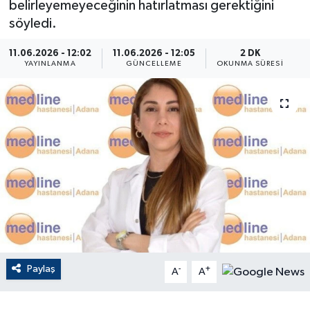
belirleyemeyeceğinin hatırlatması gerektiğini
söyledi.
ÇEVRE
11.06.2026 - 12:02
11.06.2026 - 12:05
2 DK
Dış Haberler
YAYINLANMA
GÜNCELLEME
OKUNMA SÜRESI
Dünya
EĞİTİM
EKONOMİ
English News
Finans
Paylaş
-
+
Flaş Haber
A
A
Gayrimenkul