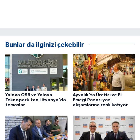
Bunlar da ilginizi çekebilir
Yalova OSB ve Yalova
Ayvalık'ta Üretici ve El
Teknopark'tan Litvanya'da
Emeği Pazarı yaz
temaslar
akşamlarına renk katıyor