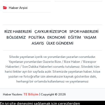
Haber Arşivi
RİZE HABERLERİ
ÇAYKUR RİZESPOR
SPOR HABERLERİ
BÖLGEMİZ
POLİTİKA
EKONOMİ
EĞİTİM
YAŞAM
ASAYİŞ
ÜLKE GÜNDEMİ
Sitede yayınlanan içerik ve yorumlardan yazarları sorumludur.
Yayınlanan yorumlardan Gazete Rize / Rize Haber / Rizespor
Haberleri / Son Dakika Haberleri sorumlu tutulamaz. Sitedeki tüm
harici linkler ayrı bir sayfada açılır. Sitemizde yayınlanan haber, köşe
yazıları ve fotoğraflar izin alınmaksızın kaynak gösterilse dahi,
herhangi bir ortamda kullanılamaz ve yayınlanamaz
Haber Yazılımı:
TE Bilişim
| Copyright © 2026
En iyi site deneyimi sağlamak için çerezlerden