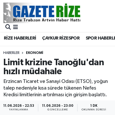
BÖLGEMİZ
Merkez Nöbetçi Eczaneler
SPOR
Merkez Hava Durumu
RİZE HABERLERİ
ÇAYKUR RİZESPOR
SPOR HABERL
Asayiş
Merkez Trafik Yoğunluk Haritası
HABERLER
EKONOMİ
Rize Jandarma Komutanlığı
Süper Lig Puan Durumu ve Fikstür
Limit krizine Tanoğlu'dan
hızlı müdahale
Bilim Teknoloji
Tüm Manşetler
Erzincan Ticaret ve Sanayi Odası (ETSO), yoğun
Bölge
Son Dakika Haberleri
talep nedeniyle kısa sürede tükenen Nefes
Kredisi limitlerinin artırılması için girişim başlattı.
Advertising news
Haber Arşivi
11.06.2026 - 22:53
11.06.2026 - 23:00
1 DK
YAYINLANMA
GÜNCELLEME
OKUNMA SÜRESI
Canlı Maç