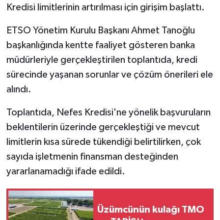
Kredisi limitlerinin artırılması için girişim başlattı.
GENEL
ETSO Yönetim Kurulu Başkanı Ahmet Tanoğlu
başkanlığında kentte faaliyet gösteren banka
GÜNDEM
müdürleriyle gerçekleştirilen toplantıda, kredi
Güvenlik
sürecinde yaşanan sorunlar ve çözüm önerileri ele
alındı.
HABERDE İNSAN
Toplantıda, Nefes Kredisi'ne yönelik başvuruların
İNSAN
beklentilerin üzerinde gerçekleştiği ve mevcut
limitlerin kısa sürede tükendiği belirtilirken, çok
İş Dünyası
sayıda işletmenin finansman desteğinden
yararlanamadığı ifade edildi.
Jandarma
Kadın
Üzümcünün kulağı TMO