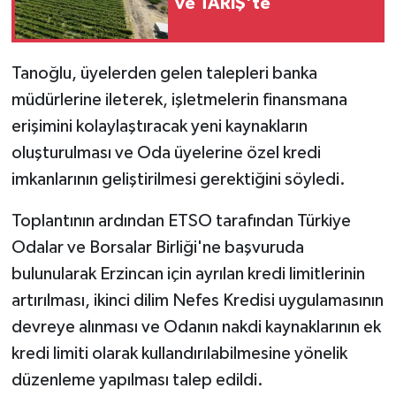
ve TARİŞ'te
KÜLTÜR SANAT
MAGAZİN
Tanoğlu, üyelerden gelen talepleri banka
Otomobil
müdürlerine ileterek, işletmelerin finansmana
erişimini kolaylaştıracak yeni kaynakların
POLİTİKA
oluşturulması ve Oda üyelerine özel kredi
imkanlarının geliştirilmesi gerektiğini söyledi.
Sağlık
Toplantının ardından ETSO tarafından Türkiye
SİYASET
Odalar ve Borsalar Birliği'ne başvuruda
bulunularak Erzincan için ayrılan kredi limitlerinin
SPOR HABERLERİ
artırılması, ikinci dilim Nefes Kredisi uygulamasının
TEKNOLOJİ
devreye alınması ve Odanın nakdi kaynaklarının ek
kredi limiti olarak kullandırılabilmesine yönelik
Turizm
düzenleme yapılması talep edildi.