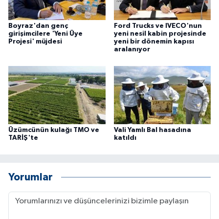
Boyraz'dan genç
Ford Trucks ve IVECO'nun
girişimcilere 'Yeni Üye
yeni nesil kabin projesinde
Projesi' müjdesi
yeni bir dönemin kapısı
aralanıyor
Üzümcünün kulağı TMO ve
Vali Yamlı Bal hasadına
TARİŞ'te
katıldı
Yorumlar