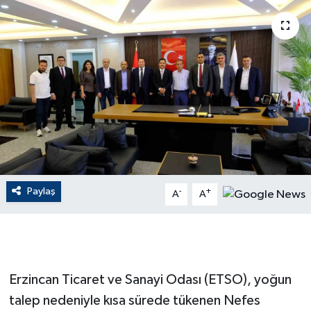
ÇEVRE
Dış Haberler
Dünya
EĞİTİM
EKONOMİ
Paylaş
-
+
A
A
English News
Finans
Flaş Haber
Erzincan Ticaret ve Sanayi Odası (ETSO), yoğun
talep nedeniyle kısa sürede tükenen Nefes
Gayrimenkul