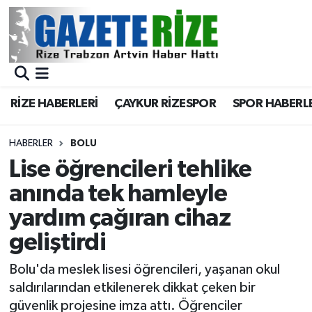
BÖLGEMİZ
Merkez Nöbetçi Eczaneler
SPOR
Merkez Hava Durumu
RİZE HABERLERİ
ÇAYKUR RİZESPOR
SPOR HABERL
Asayiş
Merkez Trafik Yoğunluk Haritası
HABERLER
BOLU
Rize Jandarma Komutanlığı
Süper Lig Puan Durumu ve Fikstür
Lise öğrencileri tehlike
anında tek hamleyle
Bilim Teknoloji
Tüm Manşetler
yardım çağıran cihaz
Bölge
Son Dakika Haberleri
geliştirdi
Advertising news
Haber Arşivi
Bolu'da meslek lisesi öğrencileri, yaşanan okul
saldırılarından etkilenerek dikkat çeken bir
Canlı Maç
güvenlik projesine imza attı. Öğrenciler