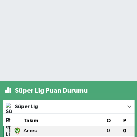
Süper Lig Puan Durumu
Süper Lig
#
Takım
O
P
1
Amed
0
0