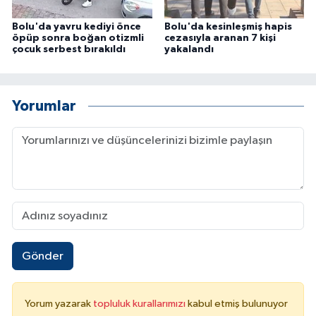
Bolu'da yavru kediyi önce
Bolu'da kesinleşmiş hapis
öpüp sonra boğan otizmli
cezasıyla aranan 7 kişi
çocuk serbest bırakıldı
yakalandı
Yorumlar
Gönder
Yorum yazarak
topluluk kurallarımızı
kabul etmiş bulunuyor