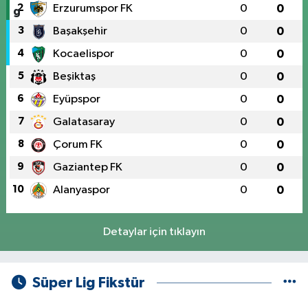
2
Erzurumspor FK
0
0
3
Başakşehir
0
0
4
Kocaelispor
0
0
5
Beşiktaş
0
0
6
Eyüpspor
0
0
7
Galatasaray
0
0
8
Çorum FK
0
0
9
Gaziantep FK
0
0
10
Alanyaspor
0
0
Detaylar için tıklayın
Süper Lig Fikstür