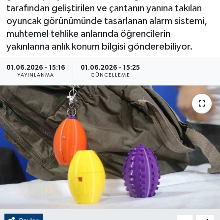
tarafından geliştirilen ve çantanın yanına takılan
ÇEVRE
oyuncak görünümünde tasarlanan alarm sistemi,
muhtemel tehlike anlarında öğrencilerin
Dış Haberler
yakınlarına anlık konum bilgisi gönderebiliyor.
Dünya
01.06.2026 - 15:16
01.06.2026 - 15:25
YAYINLANMA
GÜNCELLEME
EĞİTİM
EKONOMİ
English News
Finans
Flaş Haber
Gayrimenkul