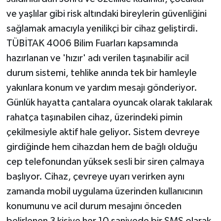
KÜLTÜR SANAT
ve yaşlılar gibi risk altındaki bireylerin güvenliğini
sağlamak amacıyla yenilikçi bir cihaz geliştirdi.
MAGAZİN
TÜBİTAK 4006 Bilim Fuarları kapsamında
Otomobil
hazırlanan ve 'hızır' adı verilen taşınabilir acil
durum sistemi, tehlike anında tek bir hamleyle
POLİTİKA
yakınlara konum ve yardım mesajı gönderiyor.
Günlük hayatta çantalara oyuncak olarak takılarak
Sağlık
rahatça taşınabilen cihaz, üzerindeki pimin
SİYASET
çekilmesiyle aktif hale geliyor. Sistem devreye
girdiğinde hem cihazdan hem de bağlı olduğu
SPOR HABERLERİ
cep telefonundan yüksek sesli bir siren çalmaya
başlıyor. Cihaz, çevreye uyarı verirken aynı
TEKNOLOJİ
zamanda mobil uygulama üzerinden kullanıcının
Turizm
konumunu ve acil durum mesajını önceden
belirlenen 3 kişiye her 10 saniyede bir SMS olarak