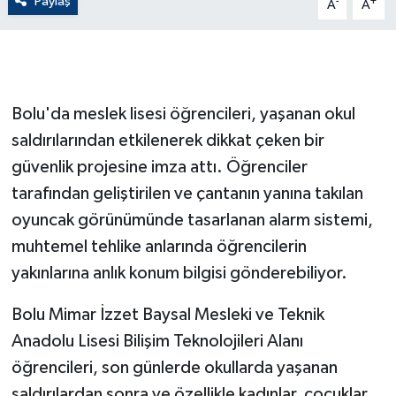
Paylaş
-
+
A
A
GENEL
GÜNDEM
Bolu'da meslek lisesi öğrencileri, yaşanan okul
Güvenlik
saldırılarından etkilenerek dikkat çeken bir
güvenlik projesine imza attı. Öğrenciler
HABERDE İNSAN
tarafından geliştirilen ve çantanın yanına takılan
oyuncak görünümünde tasarlanan alarm sistemi,
İNSAN
muhtemel tehlike anlarında öğrencilerin
İş Dünyası
yakınlarına anlık konum bilgisi gönderebiliyor.
Jandarma
Bolu Mimar İzzet Baysal Mesleki ve Teknik
Anadolu Lisesi Bilişim Teknolojileri Alanı
Kadın
öğrencileri, son günlerde okullarda yaşanan
saldırılardan sonra ve özellikle kadınlar, çocuklar