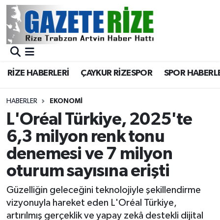
BÖLGEMİZ
Merkez Nöbetçi Eczaneler
SPOR
Merkez Hava Durumu
RİZE HABERLERİ
ÇAYKUR RİZESPOR
SPOR HABERL
Asayiş
Merkez Trafik Yoğunluk Haritası
HABERLER
EKONOMİ
Rize Jandarma Komutanlığı
Süper Lig Puan Durumu ve Fikstür
L'Oréal Türkiye, 2025'te
6,3 milyon renk tonu
Bilim Teknoloji
Tüm Manşetler
denemesi ve 7 milyon
Bölge
Son Dakika Haberleri
oturum sayısına erişti
Advertising news
Haber Arşivi
Güzelliğin geleceğini teknolojiyle şekillendirme
vizyonuyla hareket eden L'Oréal Türkiye,
Canlı Maç
artırılmış gerçeklik ve yapay zekâ destekli dijital