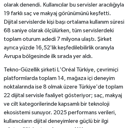
KÜLTÜR SANAT
olarak denendi. Kullanıcılar bu servisler aracılığıyla
19 farklı saç ve makyaj görünümünü keşfetti.
MAGAZİN
Dijital servislerde kişi başı ortalama kullanım süresi
68 saniye olarak ölçülürken, tüm servislerdeki
Otomobil
toplam oturum adedi 7 milyona ulaştı. Şirket
POLİTİKA
ayrıca yüzde 16,52'lik keşfedilebilirlik oranıyla
Avrupa bölgesinde ilk sırada yer aldı.
Sağlık
Tekno-Güzellik şirketi L'Oréal Türkiye, çevrimiçi
SİYASET
platformlarda toplam 14, mağaza içi deneyim
noktalarında ise 8 olmak üzere Türkiye'de toplam
SPOR HABERLERİ
22 dijital servisle faaliyet gösteriyor; saç, makyaj
ve cilt kategorilerinde kapsamlı bir teknoloji
TEKNOLOJİ
ekosistemi sunuyor. 2025 performans verileri,
Turizm
kullanıcıların dijital deneyimlere güçlü bir ilgi