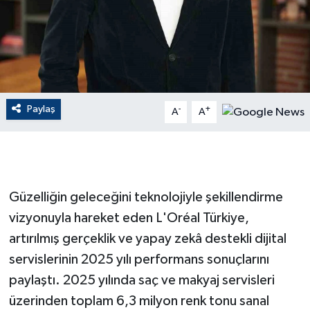
GENEL
GÜNDEM
Güvenlik
Paylaş
-
+
A
A
HABERDE İNSAN
İNSAN
Güzelliğin geleceğini teknolojiyle şekillendirme
İş Dünyası
vizyonuyla hareket eden L'Oréal Türkiye,
artırılmış gerçeklik ve yapay zekâ destekli dijital
Jandarma
servislerinin 2025 yılı performans sonuçlarını
paylaştı. 2025 yılında saç ve makyaj servisleri
Kadın
üzerinden toplam 6,3 milyon renk tonu sanal