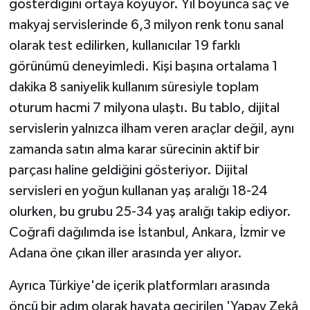
gösterdiğini ortaya koyuyor. Yıl boyunca saç ve
ÜLKE GÜNDEMİ
makyaj servislerinde 6,3 milyon renk tonu sanal
olarak test edilirken, kullanıcılar 19 farklı
YAŞAM
görünümü deneyimledi. Kişi başına ortalama 1
YEREL
dakika 8 saniyelik kullanım süresiyle toplam
oturum hacmi 7 milyona ulaştı. Bu tablo, dijital
Yerel Haberler
servislerin yalnızca ilham veren araçlar değil, aynı
zamanda satın alma karar sürecinin aktif bir
parçası haline geldiğini gösteriyor. Dijital
servisleri en yoğun kullanan yaş aralığı 18-24
olurken, bu grubu 25-34 yaş aralığı takip ediyor.
Coğrafi dağılımda ise İstanbul, Ankara, İzmir ve
Adana öne çıkan iller arasında yer alıyor.
Ayrıca Türkiye'de içerik platformları arasında
öncü bir adım olarak hayata geçirilen 'Yapay Zekâ