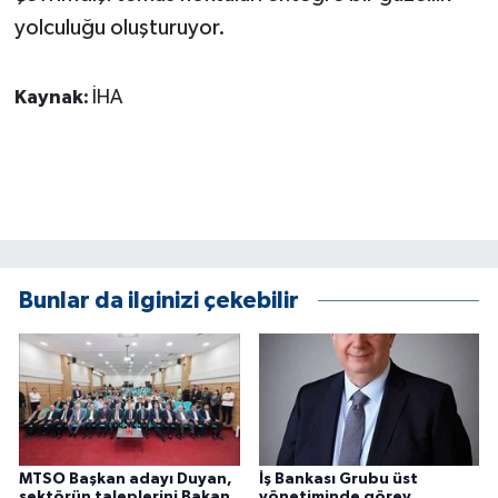
yolculuğu oluşturuyor.
Kaynak:
İHA
Bunlar da ilginizi çekebilir
MTSO Başkan adayı Duyan,
İş Bankası Grubu üst
sektörün taleplerini Bakan
yönetiminde görev