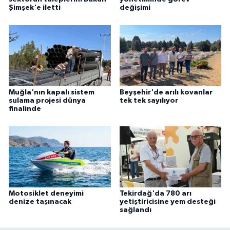
Şimşek'e iletti
değişimi
Muğla'nın kapalı sistem
Beyşehir'de arılı kovanlar
sulama projesi dünya
tek tek sayılıyor
finalinde
Motosiklet deneyimi
Tekirdağ'da 780 arı
denize taşınacak
yetiştiricisine yem desteği
sağlandı