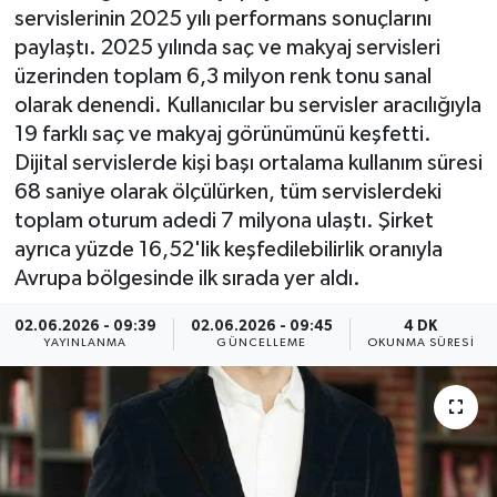
servislerinin 2025 yılı performans sonuçlarını
ÇEVRE
paylaştı. 2025 yılında saç ve makyaj servisleri
üzerinden toplam 6,3 milyon renk tonu sanal
Dış Haberler
olarak denendi. Kullanıcılar bu servisler aracılığıyla
19 farklı saç ve makyaj görünümünü keşfetti.
Dünya
Dijital servislerde kişi başı ortalama kullanım süresi
68 saniye olarak ölçülürken, tüm servislerdeki
EĞİTİM
toplam oturum adedi 7 milyona ulaştı. Şirket
ayrıca yüzde 16,52'lik keşfedilebilirlik oranıyla
EKONOMİ
Avrupa bölgesinde ilk sırada yer aldı.
English News
02.06.2026 - 09:39
02.06.2026 - 09:45
4 DK
YAYINLANMA
GÜNCELLEME
OKUNMA SÜRESI
Finans
Flaş Haber
Gayrimenkul