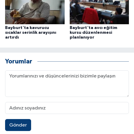
Bayburt'ta kavurucu
Bayburt'ta avcı eğitim
sıcaklar serinlik arayışını
kursu düzenlenmesi
artırdı
planlanıyor
Yorumlar
Gönder