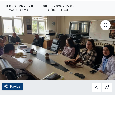
08.05.2026 - 15:01
08.05.2026 - 15:05
ÇEVRE
YAYINLANMA
GÜNCELLEME
Dış Haberler
Dünya
EĞİTİM
EKONOMİ
English News
Paylaş
-
+
Finans
A
A
Flaş Haber
Gayrimenkul