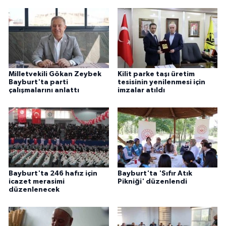
ÜLKE GÜNDEMİ
YAŞAM
YEREL
Milletvekili Gökan Zeybek
Kilit parke taşı üretim
Bayburt'ta parti
tesisinin yenilenmesi için
Yerel Haberler
çalışmalarını anlattı
imzalar atıldı
Bayburt'ta 246 hafız için
Bayburt'ta 'Sıfır Atık
icazet merasimi
Pikniği' düzenlendi
düzenlenecek