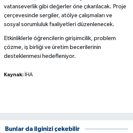
KÜLTÜR SANAT
vatanseverlik gibi değerler öne çıkarılacak. Proje
çerçevesinde sergiler, atölye çalışmaları ve
MAGAZİN
sosyal sorumluluk faaliyetleri düzenlenecek.
Otomobil
Etkinliklerle öğrencilerin girişimcilik, problem
çözme, iş birliği ve üretim becerilerinin
POLİTİKA
desteklenmesi hedefleniyor.
Sağlık
Kaynak:
İHA
SİYASET
SPOR HABERLERİ
TEKNOLOJİ
Turizm
Bunlar da ilginizi çekebilir