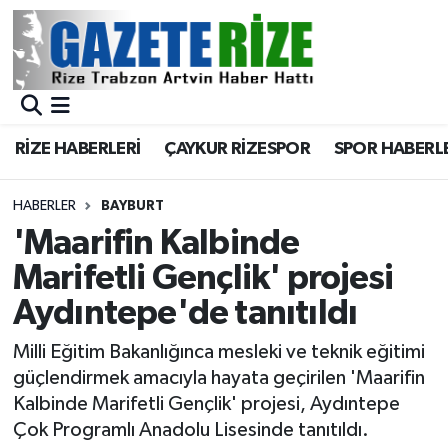
BÖLGEMİZ
Merkez Nöbetçi Eczaneler
SPOR
Merkez Hava Durumu
RİZE HABERLERİ
ÇAYKUR RİZESPOR
SPOR HABERL
Asayiş
Merkez Trafik Yoğunluk Haritası
HABERLER
BAYBURT
Rize Jandarma Komutanlığı
Süper Lig Puan Durumu ve Fikstür
'Maarifin Kalbinde
Marifetli Gençlik' projesi
Bilim Teknoloji
Tüm Manşetler
Aydıntepe'de tanıtıldı
Bölge
Son Dakika Haberleri
Milli Eğitim Bakanlığınca mesleki ve teknik eğitimi
güçlendirmek amacıyla hayata geçirilen 'Maarifin
Advertising news
Haber Arşivi
Kalbinde Marifetli Gençlik' projesi, Aydıntepe
Çok Programlı Anadolu Lisesinde tanıtıldı.
Canlı Maç