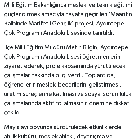
Milli Eğitim Bakanlığınca mesleki ve teknik eğitimi
güçlendirmek amacıyla hayata geçirilen 'Maarifin
GENEL
Kalbinde Marifetli Gençlik' projesi, Aydıntepe
GÜNDEM
Çok Programlı Anadolu Lisesinde tanıtıldı.
Güvenlik
İlçe Milli Eğitim Müdürü Metin Bilgin, Aydıntepe
Çok Programlı Anadolu Lisesi öğretmenlerini
HABERDE İNSAN
ziyaret ederek, proje kapsamında yürütülecek
çalışmalar hakkında bilgi verdi. Toplantıda,
İNSAN
öğrencilerin mesleki becerilerini geliştirmesi,
üretim süreçlerine katılması ve sosyal sorumluluk
İş Dünyası
çalışmalarında aktif rol almasının önemine dikkat
Jandarma
çekildi.
Kadın
Mayıs ayı boyunca sürdürülecek etkinliklerde
ahilik kültürü, meslek ahlakı, dayanışma ve