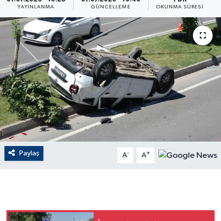
YAYINLANMA
GÜNCELLEME
OKUNMA SÜRESI
ÇEVRE
Dış Haberler
Dünya
EĞİTİM
EKONOMİ
English News
Paylaş
-
+
A
A
Finans
Flaş Haber
Gayrimenkul