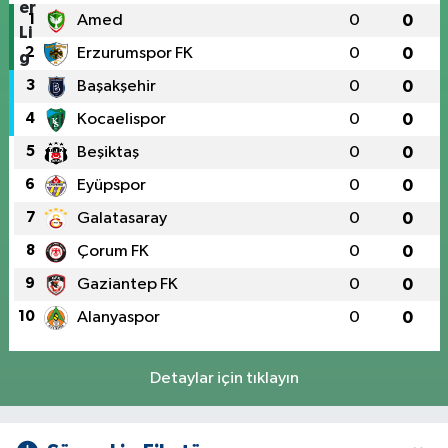
1
Amed
0
0
2
Erzurumspor FK
0
0
3
Başakşehir
0
0
4
Kocaelispor
0
0
5
Beşiktaş
0
0
6
Eyüpspor
0
0
7
Galatasaray
0
0
8
Çorum FK
0
0
9
Gaziantep FK
0
0
10
Alanyaspor
0
0
Detaylar için tıklayın