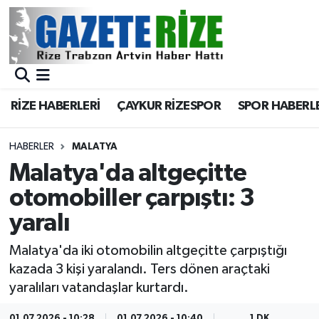
BÖLGEMİZ
Merkez Nöbetçi Eczaneler
SPOR
Merkez Hava Durumu
RİZE HABERLERİ
ÇAYKUR RİZESPOR
SPOR HABERL
Asayiş
Merkez Trafik Yoğunluk Haritası
HABERLER
MALATYA
Rize Jandarma Komutanlığı
Süper Lig Puan Durumu ve Fikstür
Malatya'da altgeçitte
otomobiller çarpıştı: 3
Bilim Teknoloji
Tüm Manşetler
yaralı
Bölge
Son Dakika Haberleri
Malatya'da iki otomobilin altgeçitte çarpıştığı
kazada 3 kişi yaralandı. Ters dönen araçtaki
Advertising news
Haber Arşivi
yaralıları vatandaşlar kurtardı.
Canlı Maç
01.07.2026 - 10:28
01.07.2026 - 10:40
1 DK