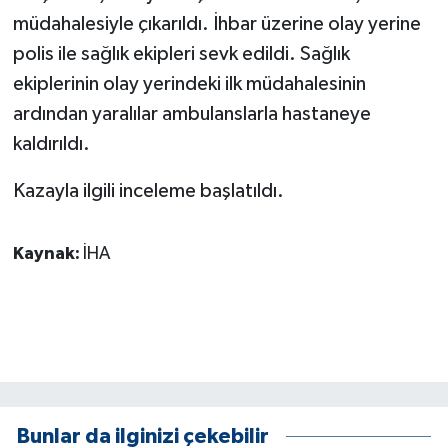
KÜLTÜR SANAT
müdahalesiyle çıkarıldı. İhbar üzerine olay yerine
polis ile sağlık ekipleri sevk edildi. Sağlık
MAGAZİN
ekiplerinin olay yerindeki ilk müdahalesinin
Otomobil
ardından yaralılar ambulanslarla hastaneye
kaldırıldı.
POLİTİKA
Kazayla ilgili inceleme başlatıldı.
Sağlık
Kaynak:
İHA
SİYASET
SPOR HABERLERİ
TEKNOLOJİ
Turizm
Bunlar da ilginizi çekebilir