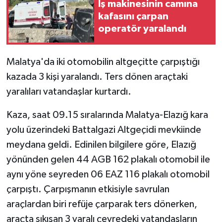
İş makinesinin camına
kafasını çarpan
GENEL
operatör yaralandı
GÜNDEM
Malatya'da iki otomobilin altgeçitte çarpıştığı
Güvenlik
kazada 3 kişi yaralandı. Ters dönen araçtaki
yaralıları vatandaşlar kurtardı.
HABERDE İNSAN
Kaza, saat 09.15 sıralarında Malatya-Elazığ kara
İNSAN
yolu üzerindeki Battalgazi Altgeçidi mevkiinde
meydana geldi. Edinilen bilgilere göre, Elazığ
İş Dünyası
yönünden gelen 44 AGB 162 plakalı otomobil ile
aynı yöne seyreden 06 EAZ 116 plakalı otomobil
Jandarma
çarpıştı. Çarpışmanın etkisiyle savrulan
Kadın
araçlardan biri refüje çarparak ters dönerken,
araçta sıkışan 3 yaralı çevredeki vatandaşların