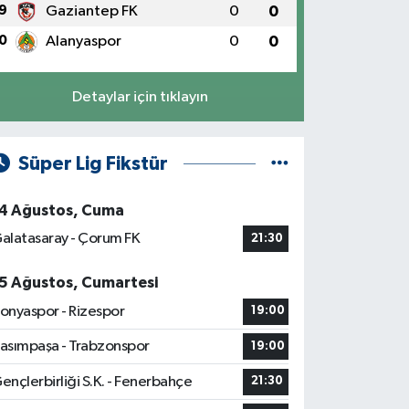
9
Gaziantep FK
0
0
0
Alanyaspor
0
0
Detaylar için tıklayın
Süper Lig Fikstür
4 Ağustos, Cuma
alatasaray - Çorum FK
21:30
5 Ağustos, Cumartesi
onyaspor - Rizespor
19:00
asımpaşa - Trabzonspor
19:00
ençlerbirliği S.K. - Fenerbahçe
21:30