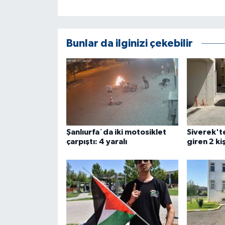
KÜLTÜR SANAT
MAGAZİN
Bunlar da ilginizi çekebilir
Otomobil
POLİTİKA
Sağlık
SİYASET
Şanlıurfa´da iki motosiklet
Siverek'te
çarpıştı: 4 yaralı
giren 2 ki
SPOR HABERLERİ
TEKNOLOJİ
Turizm