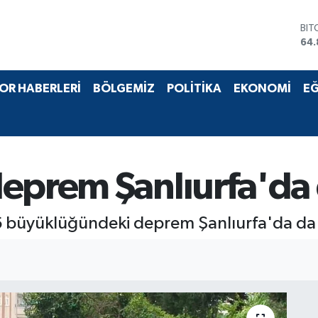
BIT
64.
DO
47,
EU
OR HABERLERİ
BÖLGEMİZ
POLİTİKA
EKONOMİ
EĞ
55,
STE
64,
GRA
66
BİS
eprem Şanlıurfa'da d
13.
büyüklüğündeki deprem Şanlıurfa'da da h