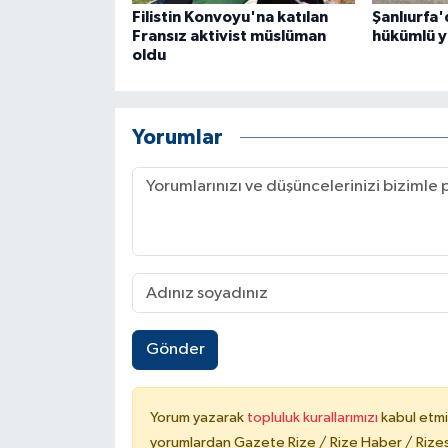
ÜLKE GÜNDEMİ
Filistin Konvoyu'na katılan
Şanlıurfa'
Fransız aktivist müslüman
hükümlü y
oldu
YAŞAM
YEREL
Yorumlar
Yerel Haberler
Gönder
Yorum yazarak
topluluk kurallarımızı
kabul etmi
yorumlardan Gazete Rize / Rize Haber / Rizesp