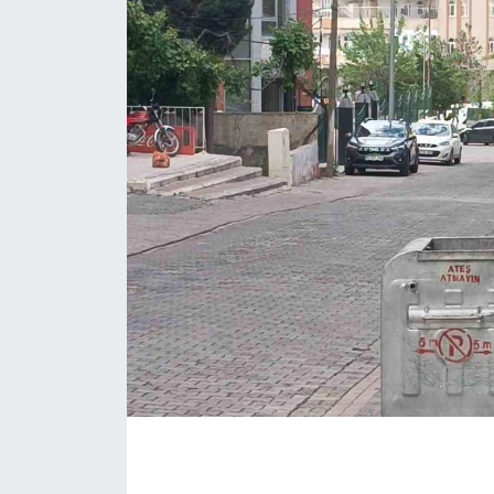
ÇEVRE
Dış Haberler
Dünya
EĞİTİM
EKONOMİ
English News
Finans
Flaş Haber
Gayrimenkul