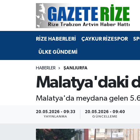
BÖLGEMİZ
Merkez Nöbetçi Eczaneler
RİZE HABERLERİ
ÇAYKUR RİZESPOR
SP
SPOR
Merkez Hava Durumu
ÜLKE GÜNDEMİ
Asayiş
Merkez Trafik Yoğunluk Haritası
HABERLER
ŞANLIURFA
Rize Jandarma Komutanlığı
Süper Lig Puan Durumu ve Fikstür
Malatya'daki d
Bilim Teknoloji
Tüm Manşetler
Malatya'da meydana gelen 5.6 
Bölge
Son Dakika Haberleri
20.05.2026 - 09:33
20.05.2026 - 09:40
YAYINLANMA
GÜNCELLEME
Advertising news
Haber Arşivi
Canlı Maç