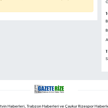
G
1
B
B
A
1
S
rtvin Haberleri, Trabzon Haberleri ve Çaykur Rizespor Haberl