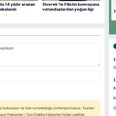
da 14 yıldır aranan
Siverek'te Filistin konvoyuna
akalandı
vatandaşlardan yoğun ilgi
1
1
G
1
K
K
G
ş bulunuyor ve tüm sorumluluğu üstleniyorsunuz. Yazılan
or Haberleri / Son Dakika Haberleri hiçbir şekilde