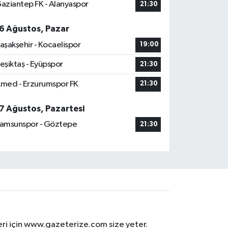
aziantep FK - Alanyaspor
21:30
6 Ağustos, Pazar
aşakşehir - Kocaelispor
19:00
eşiktaş - Eyüpspor
21:30
med - Erzurumspor FK
21:30
7 Ağustos, Pazartesi
amsunspor - Göztepe
21:30
eri için www.gazeterize.com size yeter.