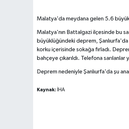
GENEL
Malatya'da meydana gelen 5.6 büyükl
GÜNDEM
Malatya'nın Battalgazi ilçesinde bu
büyüklüğündeki deprem, Şanlıurfa'da da
Güvenlik
korku içerisinde sokağa fırladı. Depr
HABERDE İNSAN
bahçeye çıkarıldı. Telefona sarılanlar y
Deprem nedeniyle Şanlıurfa'da şu ana k
İNSAN
İş Dünyası
Kaynak:
İHA
Jandarma
Kadın