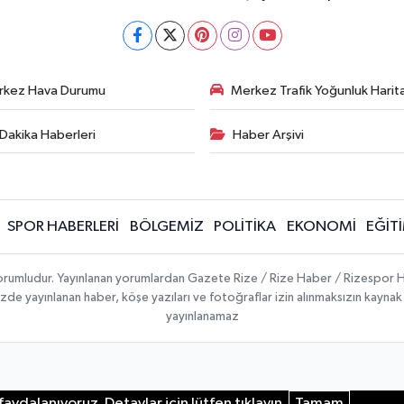
rkez Hava Durumu
Merkez Trafik Yoğunluk Harita
Dakika Haberleri
Haber Arşivi
SPOR HABERLERİ
BÖLGEMİZ
POLİTİKA
EKONOMİ
EĞİT
 sorumludur. Yayınlanan yorumlardan Gazete Rize / Rize Haber / Rizespor H
temizde yayınlanan haber, köşe yazıları ve fotoğraflar izin alınmaksızın kayn
yayınlanamaz
aydalanıyoruz. Detaylar için lütfen tıklayın.
Tamam