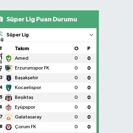
Süper Lig Puan Durumu
Süper Lig
#
Takım
O
P
1
Amed
0
0
2
Erzurumspor FK
0
0
3
Başakşehir
0
0
4
Kocaelispor
0
0
5
Beşiktaş
0
0
6
Eyüpspor
0
0
7
Galatasaray
0
0
8
Çorum FK
0
0