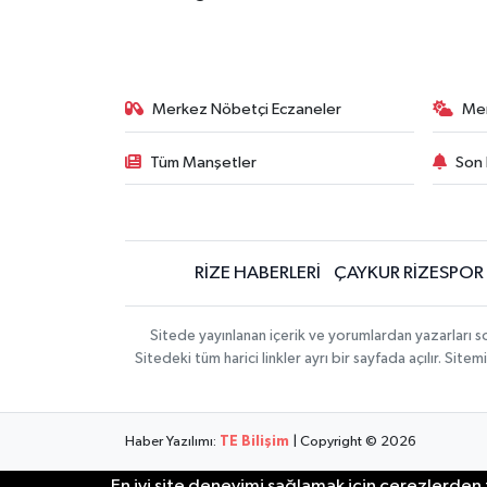
Merkez Nöbetçi Eczaneler
Me
Tüm Manşetler
Son 
RİZE HABERLERİ
ÇAYKUR RİZESPOR
Sitede yayınlanan içerik ve yorumlardan yazarları
Sitedeki tüm harici linkler ayrı bir sayfada açılır. Si
Haber Yazılımı:
TE Bilişim
| Copyright © 2026
En iyi site deneyimi sağlamak için çerezlerden f