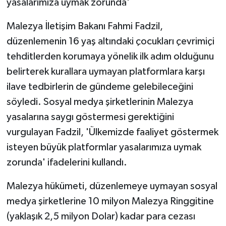
yasalarımıza uymak zorunda'
ÜLKE GÜNDEMİ
Malezya İletişim Bakanı Fahmi Fadzil,
YAŞAM
düzenlemenin 16 yaş altındaki çocukları çevrimiçi
tehditlerden korumaya yönelik ilk adım olduğunu
YEREL
belirterek kurallara uymayan platformlara karşı
ilave tedbirlerin de gündeme gelebileceğini
Yerel Haberler
söyledi. Sosyal medya şirketlerinin Malezya
yasalarına saygı göstermesi gerektiğini
vurgulayan Fadzil, 'Ülkemizde faaliyet göstermek
isteyen büyük platformlar yasalarımıza uymak
zorunda' ifadelerini kullandı.
Malezya hükümeti, düzenlemeye uymayan sosyal
medya şirketlerine 10 milyon Malezya Ringgitine
(yaklaşık 2,5 milyon Dolar) kadar para cezası