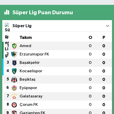
Süper Lig Puan Durumu
Süper Lig
#
Takım
O
P
1
Amed
0
0
2
Erzurumspor FK
0
0
3
Başakşehir
0
0
4
Kocaelispor
0
0
5
Beşiktaş
0
0
6
Eyüpspor
0
0
7
Galatasaray
0
0
8
Çorum FK
0
0
9
Gaziantep FK
0
0