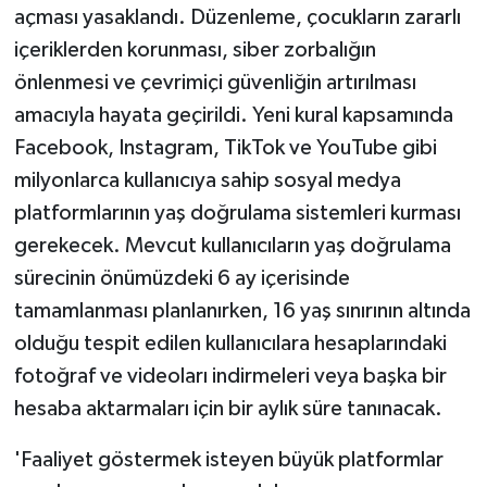
KÜLTÜR SANAT
açması yasaklandı. Düzenleme, çocukların zararlı
içeriklerden korunması, siber zorbalığın
MAGAZİN
önlenmesi ve çevrimiçi güvenliğin artırılması
amacıyla hayata geçirildi. Yeni kural kapsamında
Otomobil
Facebook, Instagram, TikTok ve YouTube gibi
POLİTİKA
milyonlarca kullanıcıya sahip sosyal medya
platformlarının yaş doğrulama sistemleri kurması
Sağlık
gerekecek. Mevcut kullanıcıların yaş doğrulama
sürecinin önümüzdeki 6 ay içerisinde
SİYASET
tamamlanması planlanırken, 16 yaş sınırının altında
SPOR HABERLERİ
olduğu tespit edilen kullanıcılara hesaplarındaki
fotoğraf ve videoları indirmeleri veya başka bir
TEKNOLOJİ
hesaba aktarmaları için bir aylık süre tanınacak.
Turizm
'Faaliyet göstermek isteyen büyük platformlar