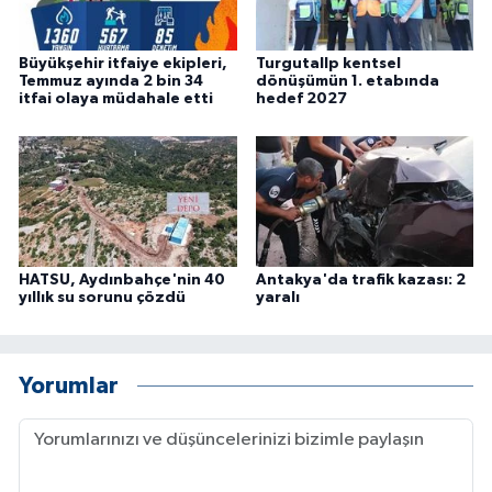
Büyükşehir itfaiye ekipleri,
Turgutallp kentsel
Temmuz ayında 2 bin 34
dönüşümün 1. etabında
itfai olaya müdahale etti
hedef 2027
HATSU, Aydınbahçe'nin 40
Antakya'da trafik kazası: 2
yıllık su sorunu çözdü
yaralı
Yorumlar