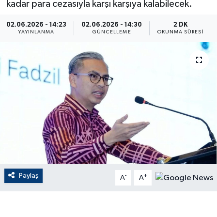
kadar para cezasıyla karşı karşıya kalabilecek.
ÇEVRE
02.06.2026 - 14:23
02.06.2026 - 14:30
2 DK
YAYINLANMA
GÜNCELLEME
OKUNMA SÜRESI
Dış Haberler
Dünya
EĞİTİM
EKONOMİ
English News
Finans
Paylaş
-
+
A
A
Flaş Haber
Gayrimenkul