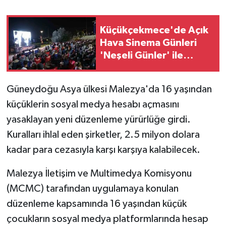
GENEL
Küçükçekmece'de Açık
Hava Sinema Günleri
GÜNDEM
'Neşeli Günler' ile
başladı
Güvenlik
Güneydoğu Asya ülkesi Malezya'da 16 yaşından
HABERDE İNSAN
küçüklerin sosyal medya hesabı açmasını
yasaklayan yeni düzenleme yürürlüğe girdi.
İNSAN
Kuralları ihlal eden şirketler, 2.5 milyon dolara
kadar para cezasıyla karşı karşıya kalabilecek.
İş Dünyası
Malezya İletişim ve Multimedya Komisyonu
Jandarma
(MCMC) tarafından uygulamaya konulan
düzenleme kapsamında 16 yaşından küçük
Kadın
çocukların sosyal medya platformlarında hesap