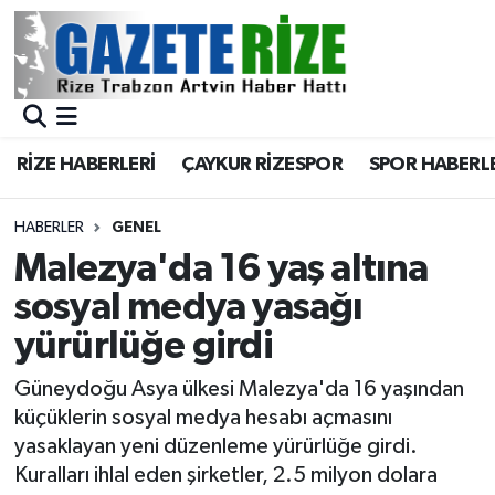
BÖLGEMİZ
Merkez Nöbetçi Eczaneler
SPOR
Merkez Hava Durumu
RİZE HABERLERİ
ÇAYKUR RİZESPOR
SPOR HABERL
Asayiş
Merkez Trafik Yoğunluk Haritası
HABERLER
GENEL
Rize Jandarma Komutanlığı
Süper Lig Puan Durumu ve Fikstür
Malezya'da 16 yaş altına
sosyal medya yasağı
Bilim Teknoloji
Tüm Manşetler
yürürlüğe girdi
Bölge
Son Dakika Haberleri
Güneydoğu Asya ülkesi Malezya'da 16 yaşından
küçüklerin sosyal medya hesabı açmasını
Advertising news
Haber Arşivi
yasaklayan yeni düzenleme yürürlüğe girdi.
Kuralları ihlal eden şirketler, 2.5 milyon dolara
Canlı Maç