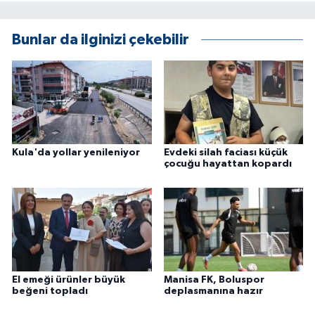
Bunlar da ilginizi çekebilir
Kula'da yollar yenileniyor
Evdeki silah faciası küçük
çocuğu hayattan kopardı
El emeği ürünler büyük
Manisa FK, Boluspor
beğeni topladı
deplasmanına hazır