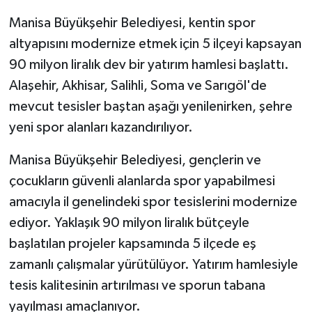
Manisa Büyükşehir Belediyesi, kentin spor
GENEL
altyapısını modernize etmek için 5 ilçeyi kapsayan
90 milyon liralık dev bir yatırım hamlesi başlattı.
GÜNDEM
Alaşehir, Akhisar, Salihli, Soma ve Sarıgöl'de
Güvenlik
mevcut tesisler baştan aşağı yenilenirken, şehre
yeni spor alanları kazandırılıyor.
HABERDE İNSAN
Manisa Büyükşehir Belediyesi, gençlerin ve
İNSAN
çocukların güvenli alanlarda spor yapabilmesi
amacıyla il genelindeki spor tesislerini modernize
İş Dünyası
ediyor. Yaklaşık 90 milyon liralık bütçeyle
başlatılan projeler kapsamında 5 ilçede eş
Jandarma
zamanlı çalışmalar yürütülüyor. Yatırım hamlesiyle
Kadın
tesis kalitesinin artırılması ve sporun tabana
yayılması amaçlanıyor.