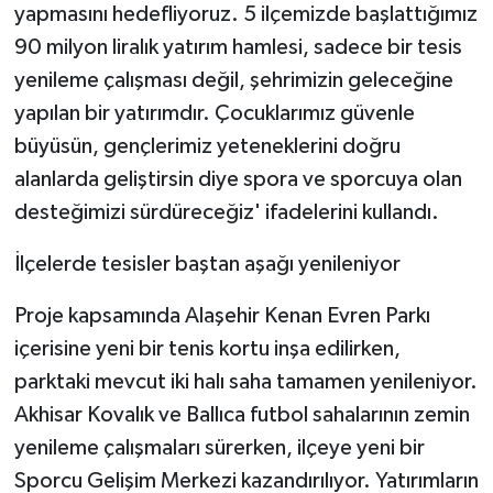
yapmasını hedefliyoruz. 5 ilçemizde başlattığımız
ÜLKE GÜNDEMİ
90 milyon liralık yatırım hamlesi, sadece bir tesis
YAŞAM
yenileme çalışması değil, şehrimizin geleceğine
yapılan bir yatırımdır. Çocuklarımız güvenle
YEREL
büyüsün, gençlerimiz yeteneklerini doğru
alanlarda geliştirsin diye spora ve sporcuya olan
Yerel Haberler
desteğimizi sürdüreceğiz' ifadelerini kullandı.
İlçelerde tesisler baştan aşağı yenileniyor
Proje kapsamında Alaşehir Kenan Evren Parkı
içerisine yeni bir tenis kortu inşa edilirken,
parktaki mevcut iki halı saha tamamen yenileniyor.
Akhisar Kovalık ve Ballıca futbol sahalarının zemin
yenileme çalışmaları sürerken, ilçeye yeni bir
Sporcu Gelişim Merkezi kazandırılıyor. Yatırımların