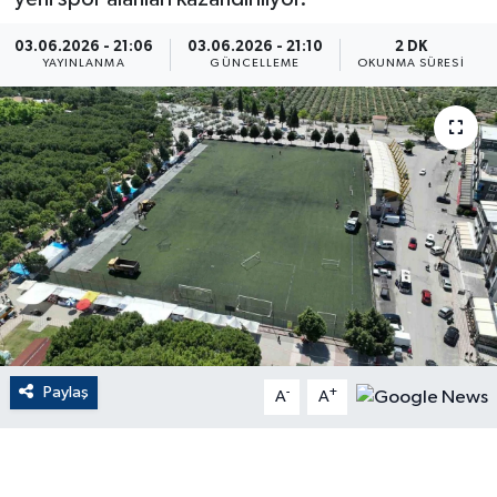
ÇEVRE
03.06.2026 - 21:06
03.06.2026 - 21:10
2 DK
YAYINLANMA
GÜNCELLEME
OKUNMA SÜRESI
Dış Haberler
Dünya
EĞİTİM
EKONOMİ
English News
Finans
Paylaş
-
+
A
A
Flaş Haber
Gayrimenkul