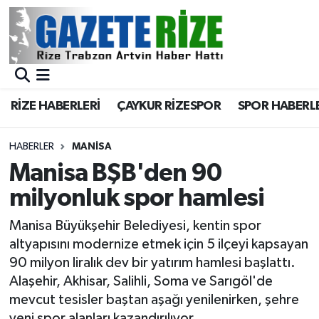
BÖLGEMİZ
Merkez Nöbetçi Eczaneler
SPOR
Merkez Hava Durumu
RİZE HABERLERİ
ÇAYKUR RİZESPOR
SPOR HABERL
Asayiş
Merkez Trafik Yoğunluk Haritası
HABERLER
MANISA
Rize Jandarma Komutanlığı
Süper Lig Puan Durumu ve Fikstür
Manisa BŞB'den 90
milyonluk spor hamlesi
Bilim Teknoloji
Tüm Manşetler
Manisa Büyükşehir Belediyesi, kentin spor
Bölge
Son Dakika Haberleri
altyapısını modernize etmek için 5 ilçeyi kapsayan
90 milyon liralık dev bir yatırım hamlesi başlattı.
Advertising news
Haber Arşivi
Alaşehir, Akhisar, Salihli, Soma ve Sarıgöl'de
mevcut tesisler baştan aşağı yenilenirken, şehre
Canlı Maç
yeni spor alanları kazandırılıyor.