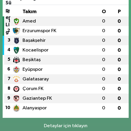
#
Takım
O
P
1
Amed
0
0
2
Erzurumspor FK
0
0
3
Başakşehir
0
0
4
Kocaelispor
0
0
5
Beşiktaş
0
0
6
Eyüpspor
0
0
7
Galatasaray
0
0
8
Çorum FK
0
0
9
Gaziantep FK
0
0
10
Alanyaspor
0
0
Detaylar için tıklayın