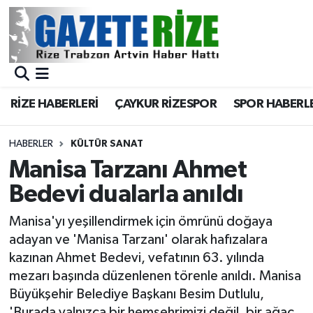
BÖLGEMİZ
Merkez Nöbetçi Eczaneler
SPOR
Merkez Hava Durumu
RİZE HABERLERİ
ÇAYKUR RİZESPOR
SPOR HABERL
Asayiş
Merkez Trafik Yoğunluk Haritası
HABERLER
KÜLTÜR SANAT
Rize Jandarma Komutanlığı
Süper Lig Puan Durumu ve Fikstür
Manisa Tarzanı Ahmet
Bedevi dualarla anıldı
Bilim Teknoloji
Tüm Manşetler
Manisa'yı yeşillendirmek için ömrünü doğaya
Bölge
Son Dakika Haberleri
adayan ve 'Manisa Tarzanı' olarak hafızalara
kazınan Ahmet Bedevi, vefatının 63. yılında
Advertising news
Haber Arşivi
mezarı başında düzenlenen törenle anıldı. Manisa
Büyükşehir Belediye Başkanı Besim Dutlulu,
Canlı Maç
'Burada yalnızca bir hemşehrimizi değil, bir ağaç