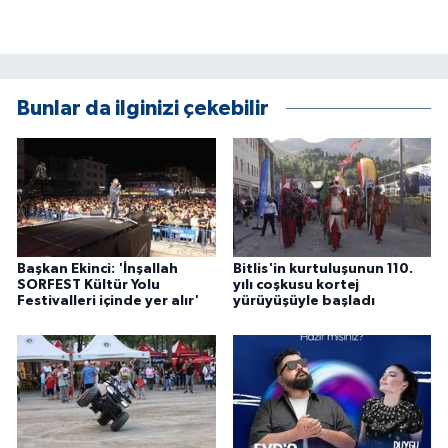
Bunlar da ilginizi çekebilir
Başkan Ekinci: 'İnşallah
Bitlis'in kurtuluşunun 110.
SORFEST Kültür Yolu
yılı coşkusu kortej
Festivalleri içinde yer alır'
yürüyüşüyle başladı