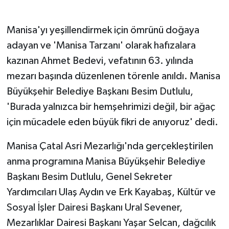
GENEL
Manisa'yı yeşillendirmek için ömrünü doğaya
adayan ve 'Manisa Tarzanı' olarak hafızalara
GÜNDEM
kazınan Ahmet Bedevi, vefatının 63. yılında
mezarı başında düzenlenen törenle anıldı. Manisa
Güvenlik
Büyükşehir Belediye Başkanı Besim Dutlulu,
HABERDE İNSAN
'Burada yalnızca bir hemşehrimizi değil, bir ağaç
için mücadele eden büyük fikri de anıyoruz' dedi.
İNSAN
Manisa Çatal Asri Mezarlığı'nda gerçekleştirilen
İş Dünyası
anma programına Manisa Büyükşehir Belediye
Başkanı Besim Dutlulu, Genel Sekreter
Jandarma
Yardımcıları Ulaş Aydın ve Erk Kayabaş, Kültür ve
Kadın
Sosyal İşler Dairesi Başkanı Ural Sevener,
Mezarlıklar Dairesi Başkanı Yaşar Selcan, dağcılık