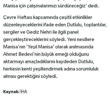
ÜLKE GÜNDEMİ
Manisa için çalışmalarımızı sürdüreceğiz' dedi.
YAŞAM
Çevre Haftası kapsamında çeşitli etkinlikler
düzenleyeceklerini ifade eden Dutlulu, toplantılar,
YEREL
sergiler ve Gediz Nehri ile ilgili panel
gerçekleştireceklerini söyledi. Yeni nesillere
Yerel Haberler
Manisa'nın 'Yeşil Manisa' olarak anılmasında
Ahmet Bedevi'nin büyük emeği olduğunu
aktarmayı amaçladıklarını kaydeden Dutlulu,
herkesin kenti yeşillendirmek adına sorumluluk
alması gerektiğini söyledi.
Kaynak:
İHA