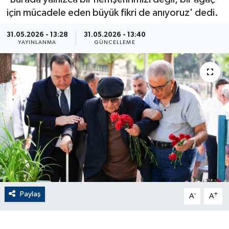
için mücadele eden büyük fikri de anıyoruz' dedi.
ÇEVRE
31.05.2026 - 13:28
31.05.2026 - 13:40
YAYINLANMA
GÜNCELLEME
Dış Haberler
Dünya
EĞİTİM
EKONOMİ
English News
Finans
Paylaş
-
+
A
A
Flaş Haber
Gayrimenkul