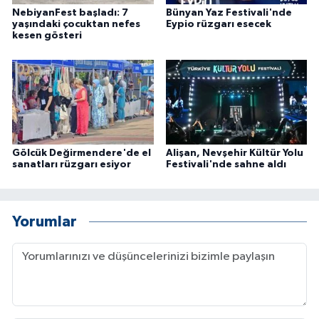
NebiyanFest başladı: 7
Bünyan Yaz Festivali'nde
yaşındaki çocuktan nefes
Eypio rüzgarı esecek
kesen gösteri
Gölcük Değirmendere'de el
Alişan, Nevşehir Kültür Yolu
sanatları rüzgarı esiyor
Festivali'nde sahne aldı
Yorumlar