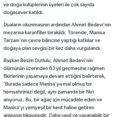
KÜLTÜR SANAT
ve doğa kulüplerinin üyeleri ile çok sayıda
doğasever katıldı.
MAGAZİN
Duaların okunmasının ardından Ahmet Bedevi'nin
Otomobil
mezarına karanfiller bırakıldı. Törende, Manisa
Tarzanı'nın çevre bilincine yaptığı katkılar ve
POLİTİKA
doğaya olan sevgisi bir kez daha vurgulandı.
Sağlık
Başkan Besim Dutlulu, Ahmet Bedevi'nin
ölümünün üzerinden 63 yıl geçmesine rağmen
SİYASET
fikirlerinin yaşamaya devam ettiğini belirterek,
SPOR HABERLERİ
'Burada sadece Manisa'ya mal olmuş bir
hemşehrimizi değil, aynı zamanda bir fikri
TEKNOLOJİ
anıyoruz. Bu, bir ağaç için mücadele eden ve
Manisa'yı yemyeşil bir kent haline getiren
Turizm
anlayışın hikayesidir. Daha yeşil ve yaşanabilir bir