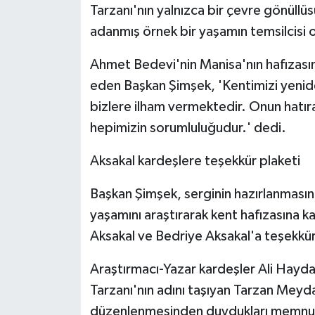
Tarzanı'nın yalnızca bir çevre gönüll
ÜLKE GÜNDEMİ
adanmış örnek bir yaşamın temsilcisi 
YAŞAM
Ahmet Bedevi'nin Manisa'nın hafızasın
YEREL
eden Başkan Şimşek, 'Kentimizi yeni
bizlere ilham vermektedir. Onun hatır
Yerel Haberler
hepimizin sorumluluğudur.' dedi.
Aksakal kardeşlere teşekkür plaketi
Başkan Şimşek, serginin hazırlanmasına
yaşamını araştırarak kent hafızasına k
Aksakal ve Bedriye Aksakal'a teşekkür 
Araştırmacı-Yazar kardeşler Ali Hayd
Tarzanı'nın adını taşıyan Tarzan Meydan
düzenlenmesinden duydukları memnuni