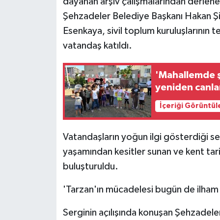
dayanan arşiv çalışmalarından derlenen 
KÜLTÜR SANAT
Şehzadeler Belediye Başkanı Hakan Şi
MAGAZİN
Esenkaya, sivil toplum kuruluşlarının tem
vatandaş katıldı.
Otomobil
'Mahallemde ş
POLİTİKA
yeniden canla
Sağlık
İçeriği Görüntül
SİYASET
Vatandaşların yoğun ilgi gösterdiği s
yaşamından kesitler sunan ve kent tarih
SPOR HABERLERİ
buluşturuldu.
TEKNOLOJİ
'Tarzan'ın mücadelesi bugün de ilham 
Turizm
Serginin açılışında konuşan Şehzadel