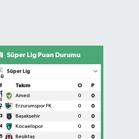
Süper Lig Puan Durumu
Süper Lig
#
Takım
O
P
1
Amed
0
0
2
Erzurumspor FK
0
0
3
Başakşehir
0
0
4
Kocaelispor
0
0
5
Beşiktaş
0
0