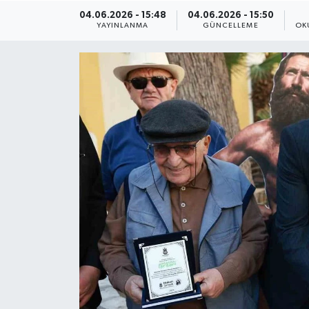
04.06.2026 - 15:48
04.06.2026 - 15:50
ÇEVRE
YAYINLANMA
GÜNCELLEME
OK
Dış Haberler
Dünya
EĞİTİM
EKONOMİ
English News
Finans
Flaş Haber
Gayrimenkul