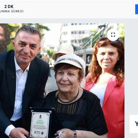
2 DK
UNMA SÜRESI
Y