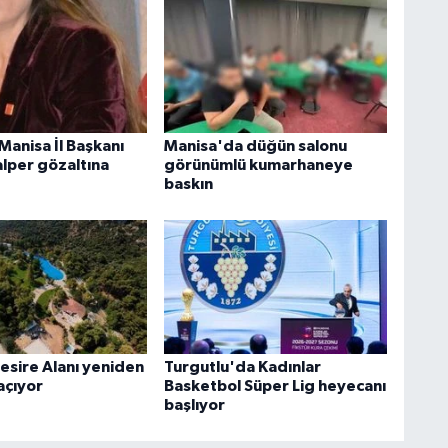
 Manisa İl Başkanı
Manisa'da düğün salonu
alper gözaltına
görünümlü kumarhaneye
baskın
esire Alanı yeniden
Turgutlu'da Kadınlar
 açıyor
Basketbol Süper Lig heyecanı
başlıyor