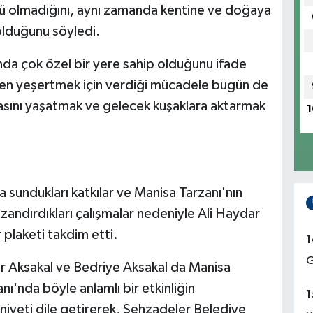
üsü olmadığını, aynı zamanda kentine ve doğaya
olduğunu söyledi.
da çok özel bir yere sahip olduğunu ifade
den yeşertmek için verdiği mücadele bugün de
asını yaşatmak ve gelecek kuşaklara aktarmak
1
 sundukları katkılar ve Manisa Tarzanı'nın
azandırdıkları çalışmalar nedeniyle Ali Haydar
plaketi takdim etti.
1
G
ar Aksakal ve Bedriye Aksakal da Manisa
ı'nda böyle anlamlı bir etkinliğin
1
yeti dile getirerek, Şehzadeler Belediye