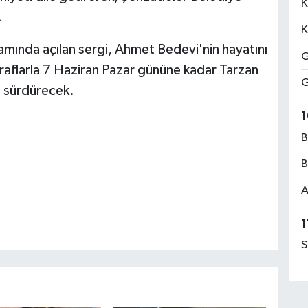
K
.
K
mında açılan sergi, Ahmet Bedevi'nin hayatını
G
raflarla 7 Haziran Pazar gününe kadar Tarzan
G
ı sürdürecek.
1
B
B
A
1
S