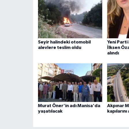
Seyir halindeki otomobil
Yeni Parti
alevlere teslim oldu
İlksen Öz
alındı
Murat Öner'in adı Manisa'da
Akpınar M
yaşatılacak
kapılarını