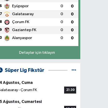
6
Eyüpspor
0
0
7
Galatasaray
0
0
8
Çorum FK
0
0
9
Gaziantep FK
0
0
0
Alanyaspor
0
0
Detaylar için tıklayın
Süper Lig Fikstür
4 Ağustos, Cuma
alatasaray - Çorum FK
21:30
5 Ağustos, Cumartesi