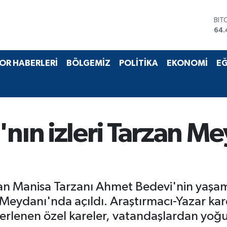
DO
47,
EU
55,
STE
OR HABERLERİ
BÖLGEMİZ
POLİTİKA
EKONOMİ
EĞ
64,
GRA
652
BİS
13.
BIT
'nın izleri Tarzan M
64.
an Manisa Tarzanı Ahmet Bedevi'nin yaşam
 Meydanı'nda açıldı. Araştırmacı-Yazar kar
erlenen özel kareler, vatandaşlardan yoğu