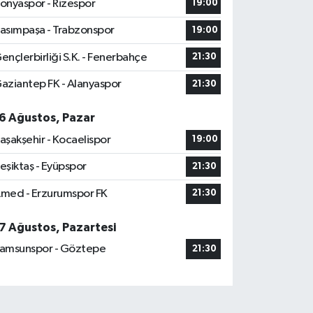
onyaspor - Rizespor
19:00
asımpaşa - Trabzonspor
19:00
ençlerbirliği S.K. - Fenerbahçe
21:30
aziantep FK - Alanyaspor
21:30
6 Ağustos, Pazar
aşakşehir - Kocaelispor
19:00
eşiktaş - Eyüpspor
21:30
med - Erzurumspor FK
21:30
7 Ağustos, Pazartesi
amsunspor - Göztepe
21:30