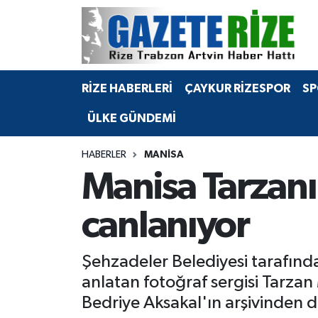
BÖLGEMİZ
Merkez Nöbetçi Eczaneler
RİZE HABERLERİ
ÇAYKUR RİZESPOR
SP
SPOR
Merkez Hava Durumu
ÜLKE GÜNDEMİ
Asayiş
Merkez Trafik Yoğunluk Haritası
HABERLER
MANISA
Rize Jandarma Komutanlığı
Süper Lig Puan Durumu ve Fikstür
Manisa Tarzanı
Bilim Teknoloji
Tüm Manşetler
canlanıyor
Bölge
Son Dakika Haberleri
Şehzadeler Belediyesi tarafınd
Advertising news
Haber Arşivi
anlatan fotoğraf sergisi Tarzan
Bedriye Aksakal'ın arşivinden d
Canlı Maç