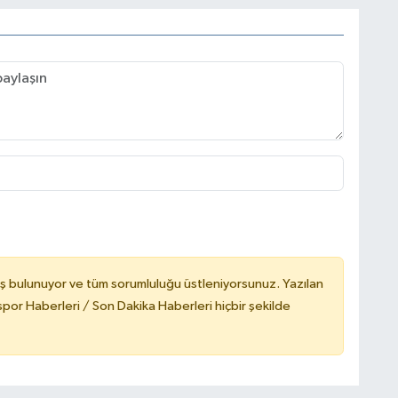
ş bulunuyor ve tüm sorumluluğu üstleniyorsunuz. Yazılan
or Haberleri / Son Dakika Haberleri hiçbir şekilde