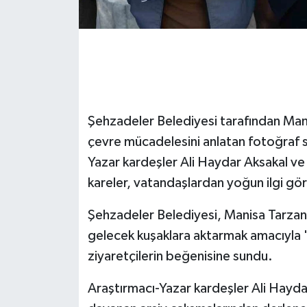
GENEL
GÜNDEM
Güvenlik
Şehzadeler Belediyesi tarafından Man
HABERDE İNSAN
çevre mücadelesini anlatan fotoğraf s
Yazar kardeşler Ali Haydar Aksakal ve
İNSAN
kareler, vatandaşlardan yoğun ilgi gö
İş Dünyası
Şehzadeler Belediyesi, Manisa Tarzan
gelecek kuşaklara aktarmak amacıyla 
Jandarma
ziyaretçilerin beğenisine sundu.
Kadın
Araştırmacı-Yazar kardeşler Ali Haydar