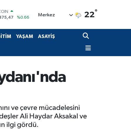
°
LAR
22
Merkez
5971
%0.05
RO
1336
%0.18
RLİN
İTİM
YAŞAM
ASAYİŞ
2534
%0.22
M ALTIN
7.85
%0.54
T100
703
%0
COIN
eydanı'nda
475,47
%0.66
ını ve çevre mücadelesini
deşler Ali Haydar Aksakal ve
n ilgi gördü.