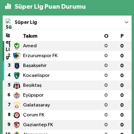
Süper Lig Puan Durumu
Süper Lig
#
Takım
O
P
1
Amed
0
0
2
Erzurumspor FK
0
0
3
Başakşehir
0
0
4
Kocaelispor
0
0
5
Beşiktaş
0
0
6
Eyüpspor
0
0
7
Galatasaray
0
0
8
Çorum FK
0
0
9
Gaziantep FK
0
0