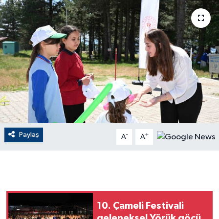
ÇEVRE
Dış Haberler
Dünya
EĞİTİM
EKONOMİ
Paylaş
-
+
A
A
English News
Finans
Flaş Haber
10. Çameli Festivali
Gayrimenkul
geleneksel Yörük göçü