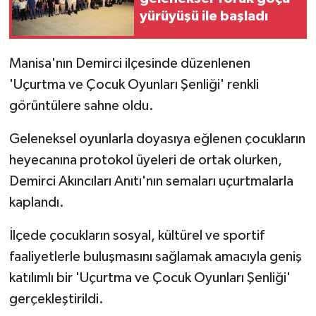
yürüyüşü ile başladı
GENEL
Manisa'nın Demirci ilçesinde düzenlenen
GÜNDEM
'Uçurtma ve Çocuk Oyunları Şenliği' renkli
görüntülere sahne oldu.
Güvenlik
Geleneksel oyunlarla doyasıya eğlenen çocukların
HABERDE İNSAN
heyecanına protokol üyeleri de ortak olurken,
İNSAN
Demirci Akıncıları Anıtı'nın semaları uçurtmalarla
kaplandı.
İş Dünyası
İlçede çocukların sosyal, kültürel ve sportif
Jandarma
faaliyetlerle buluşmasını sağlamak amacıyla geniş
katılımlı bir 'Uçurtma ve Çocuk Oyunları Şenliği'
Kadın
gerçekleştirildi.