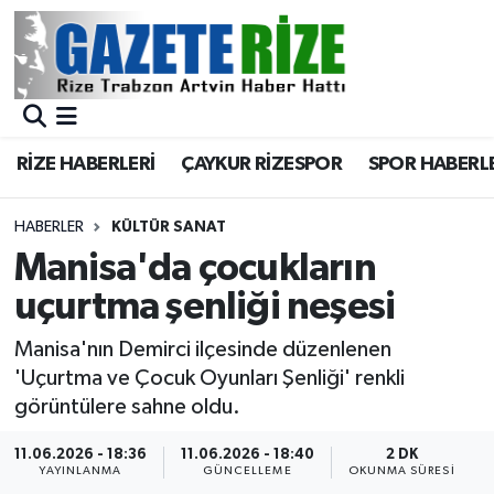
BÖLGEMİZ
Merkez Nöbetçi Eczaneler
SPOR
Merkez Hava Durumu
RİZE HABERLERİ
ÇAYKUR RİZESPOR
SPOR HABERL
Asayiş
Merkez Trafik Yoğunluk Haritası
HABERLER
KÜLTÜR SANAT
Rize Jandarma Komutanlığı
Süper Lig Puan Durumu ve Fikstür
Manisa'da çocukların
uçurtma şenliği neşesi
Bilim Teknoloji
Tüm Manşetler
Manisa'nın Demirci ilçesinde düzenlenen
Bölge
Son Dakika Haberleri
'Uçurtma ve Çocuk Oyunları Şenliği' renkli
görüntülere sahne oldu.
Advertising news
Haber Arşivi
11.06.2026 - 18:36
11.06.2026 - 18:40
2 DK
YAYINLANMA
GÜNCELLEME
OKUNMA SÜRESI
Canlı Maç