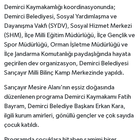
KÜLTÜR SANAT
Demirci Kaymakamlığı koordinasyonunda;
Demirci Belediyesi, Sosyal Yardımlaşma ve
MAGAZİN
Dayanışma Vakfı (SYDV), Sosyal Hizmet Merkezi
Otomobil
(SHM), İlçe Milli Eğitim Müdürlüğü, İlçe Gençlik ve
Spor Müdürlüğü, Orman İşletme Müdürlüğü ve
POLİTİKA
İlçe Jandarma Komutanlığı paydaşlığında hayata
geçirilen dev organizasyon, Demirci Belediyesi
Sağlık
Sarıçayır Milli Bilinç Kamp Merkezinde yapıldı.
SİYASET
Sarıçayır Mesire Alanı'nın eşsiz doğasında
düzenlenen programa Demirci Kaymakamı Fatih
SPOR HABERLERİ
Bayram, Demirci Belediye Başkanı Erkan Kara,
TEKNOLOJİ
ilgili kurum amirleri, gönüllü gençler ve çok sayıda
çocuk katıldı.
Turizm
Programda çocuklara hitaben samimi birer