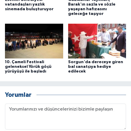
vatandaşları yazlık
Barak'ın sazla ve sözle
sinemada buluşturuyor
yaşayan hafızasını
geleceğe taşıyor
10. Çameli Festivali
Sorgun'da dereceye giren
geleneksel Yörük göçü
bal sanatçıya hediye
yürüyüşü ile başladı
edilecek
Yorumlar