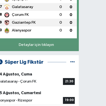
7
Galatasaray
0
0
8
Çorum FK
0
0
9
Gaziantep FK
0
0
0
Alanyaspor
0
0
Detaylar için tıklayın
Süper Lig Fikstür
4 Ağustos, Cuma
alatasaray - Çorum FK
21:30
5 Ağustos, Cumartesi
onyaspor - Rizespor
19:00