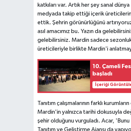
KÜLTÜR SANAT
katkıları var. Artık her şey sanal düny
medyada takip ettiği içerik üreticilerin
MAGAZİN
ettik. Şehrin görünürlüğünü artırıyor
asıl amacımız bu. Yazın da gelebilirsini
Otomobil
gelebilirsiniz. Mardin sadece sezonluk
POLİTİKA
üreticileriyle birlikte Mardin'i anlatma
Sağlık
10. Çameli Fes
başladı
SİYASET
İçeriği Görüntül
SPOR HABERLERİ
Tanıtım çalışmalarının farklı kurumlar
TEKNOLOJİ
Mardin'in yalnızca tarihi dokusuyla değ
şehir olduğunu vurguladı. Acar, 'Bun
Turizm
Tanıtım ve Geliştirme Ajansı da yapıyo