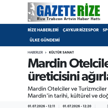
BÖLGEMİZ
Merkez Nöbetçi Eczaneler
RİZE HABERLERİ
ÇAYKUR RİZESPOR
SP
SPOR
Merkez Hava Durumu
ÜLKE GÜNDEMİ
Asayiş
Merkez Trafik Yoğunluk Haritası
HABERLER
KÜLTÜR SANAT
Rize Jandarma Komutanlığı
Süper Lig Puan Durumu ve Fikstür
Mardin Otelcile
Bilim Teknoloji
Tüm Manşetler
üreticisini ağır
Bölge
Son Dakika Haberleri
Mardin Otelciler ve Turizmciler
Advertising news
Haber Arşivi
Mardin'in tarihi, kültürel ve do
Canlı Maç
01.07.2026 - 12:11
01.07.2026 - 12:20