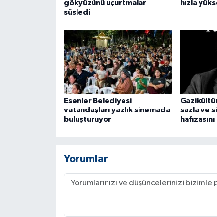
gökyüzünü uçurtmalar
hızla yüks
süsledi
Esenler Belediyesi
Gazikültür
vatandaşları yazlık sinemada
sazla ve 
buluşturuyor
hafızasını
Yorumlar