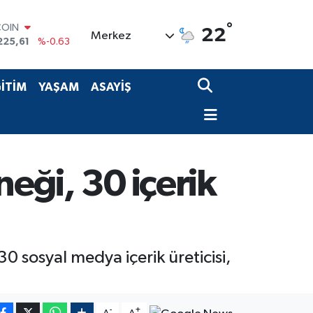
COIN
225,61
%-0.63
°
LAR
22
Merkez
7143
%0.16
RO
0317
%-0.02
RLİN
İTİM
YAŞAM
ASAYİŞ
2463
%0.07
M ALTIN
0.40
%0.45
T100
799
%70
neği, 30 içerik
 sosyal medya içerik üreticisi,
-
+