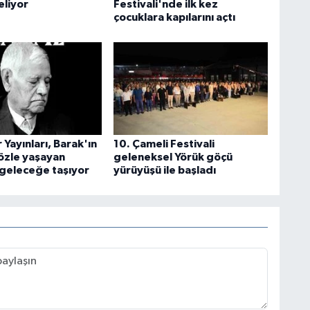
eliyor
Festivali'nde ilk kez
çocuklara kapılarını açtı
 Yayınları, Barak'ın
10. Çameli Festivali
sözle yaşayan
geleneksel Yörük göçü
 geleceğe taşıyor
yürüyüşü ile başladı