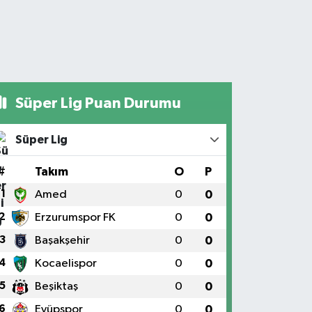
Süper Lig Puan Durumu
Süper Lig
#
Takım
O
P
1
Amed
0
0
2
Erzurumspor FK
0
0
3
Başakşehir
0
0
4
Kocaelispor
0
0
5
Beşiktaş
0
0
6
Eyüpspor
0
0