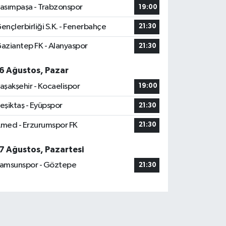
asımpaşa - Trabzonspor
19:00
ençlerbirliği S.K. - Fenerbahçe
21:30
aziantep FK - Alanyaspor
21:30
6 Ağustos, Pazar
aşakşehir - Kocaelispor
19:00
eşiktaş - Eyüpspor
21:30
med - Erzurumspor FK
21:30
7 Ağustos, Pazartesi
amsunspor - Göztepe
21:30