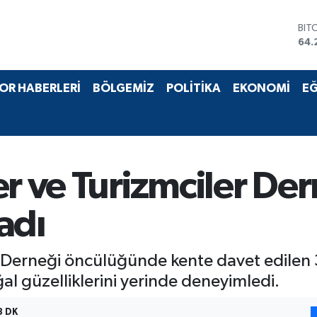
BIT
64.
DO
47,
EU
55,
STE
OR HABERLERİ
BÖLGEMİZ
POLİTİKA
EKONOMİ
EĞ
64,
GRA
651
BİS
13.
r ve Turizmciler Der
ladı
 Derneği öncülüğünde kente davet edilen 30
ğal güzelliklerini yerinde deneyimledi.
3 DK