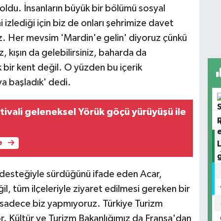
a oldu. İnsanların büyük bir bölümü sosyal
i izlediği için biz de onları şehrimize davet
uz. Her mevsim 'Mardin'e gelin' diyoruz çünkü
z, kışın da gelebilirsiniz, baharda da
 bir kent değil. O yüzden bu içerik
ya başladık' dedi.
tivali geleneksel Yörük göçü yürüyüşü ile
e
ın desteğiyle sürdüğünü ifade eden Acar,
il, tüm ilçeleriyle ziyaret edilmesi gereken bir
u sadece biz yapmıyoruz. Türkiye Turizm
r. Kültür ve Turizm Bakanlığımız da Fransa'dan