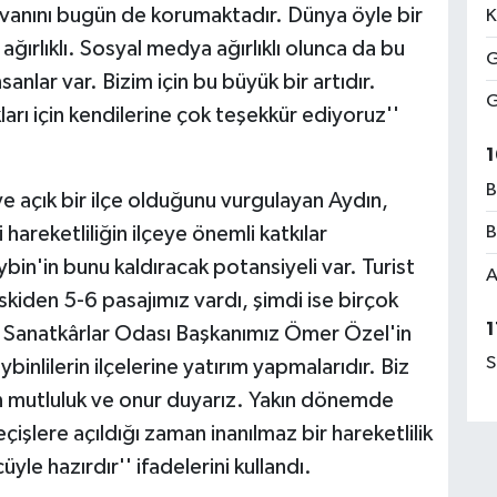
nvanını bugün de korumaktadır. Dünya öyle bir
K
ağırlıklı. Sosyal medya ağırlıklı olunca da bu
G
anlar var. Bizim için bu büyük bir artıdır.
G
arı için kendilerine çok teşekkür ediyoruz''
1
B
e açık bir ilçe olduğunu vurgulayan Aydın,
 hareketliliğin ilçeye önemli katkılar
B
bin'in bunu kaldıracak potansiyeli var. Turist
A
Eskiden 5-6 pasajımız vardı, şimdi ise birçok
1
ve Sanatkârlar Odası Başkanımız Ömer Özel'in
S
inlilerin ilçelerine yatırım yapmalarıdır. Biz
n mutluluk ve onur duyarız. Yakın dönemde
eçişlere açıldığı zaman inanılmaz bir hareketlilik
le hazırdır'' ifadelerini kullandı.