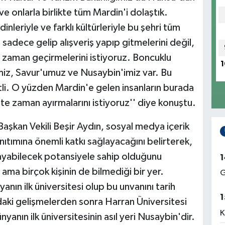
 ve onlarla birlikte tüm Mardin'i dolaştık.
dinleriyle ve farklı kültürleriyle bu şehri tüm
 sadece gelip alışveriş yapıp gitmelerini değil,
 zaman geçirmelerini istiyoruz. Boncuklu
1
'miz, Savur'umuz ve Nusaybin'imiz var. Bu
etli. O yüzden Mardin'e gelen insanların burada
te zaman ayırmalarını istiyoruz'' diye konuştu.
aşkan Vekili Beşir Aydın, sosyal medya içerik
nıtımına önemli katkı sağlayacağını belirterek,
ılayabilecek potansiyele sahip olduğunu
1
 ama birçok kişinin de bilmediği bir yer.
G
nın ilk üniversitesi olup bu unvanını tarih
1
ki gelişmelerden sonra Harran Üniversitesi
K
yanın ilk üniversitesinin asıl yeri Nusaybin'dir.