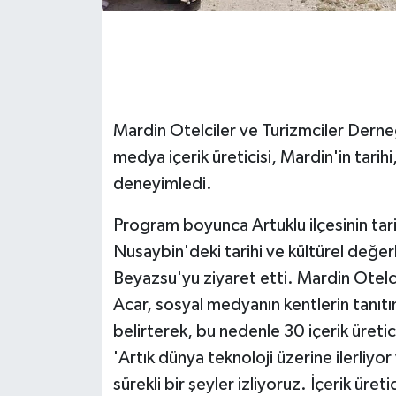
GENEL
GÜNDEM
Mardin Otelciler ve Turizmciler Dern
Güvenlik
medya içerik üreticisi, Mardin'in tarihi
HABERDE İNSAN
deneyimledi.
İNSAN
Program boyunca Artuklu ilçesinin tarihi
Nusaybin'deki tarihi ve kültürel değerl
İş Dünyası
Beyazsu'yu ziyaret etti. Mardin Otelc
Acar, sosyal medyanın kentlerin tanıtı
Jandarma
belirterek, bu nedenle 30 içerik üretici
Kadın
'Artık dünya teknoloji üzerine ilerliyo
sürekli bir şeyler izliyoruz. İçerik üret