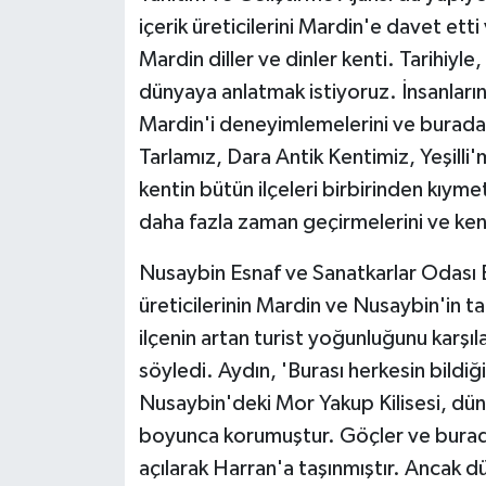
ÜLKE GÜNDEMİ
içerik üreticilerini Mardin'e davet etti
Mardin diller ve dinler kenti. Tarihiyle, 
YAŞAM
dünyaya anlatmak istiyoruz. İnsanların
Mardin'i deneyimlemelerini ve burada
YEREL
Tarlamız, Dara Antik Kentimiz, Yeşilli
Yerel Haberler
kentin bütün ilçeleri birbirinden kıym
daha fazla zaman geçirmelerini ve ken
Nusaybin Esnaf ve Sanatkarlar Odası B
üreticilerinin Mardin ve Nusaybin'in ta
ilçenin artan turist yoğunluğunu karş
söyledi. Aydın, 'Burası herkesin bildiği
Nusaybin'deki Mor Yakup Kilisesi, dünya
boyunca korumuştur. Göçler ve burada
açılarak Harran'a taşınmıştır. Ancak dün