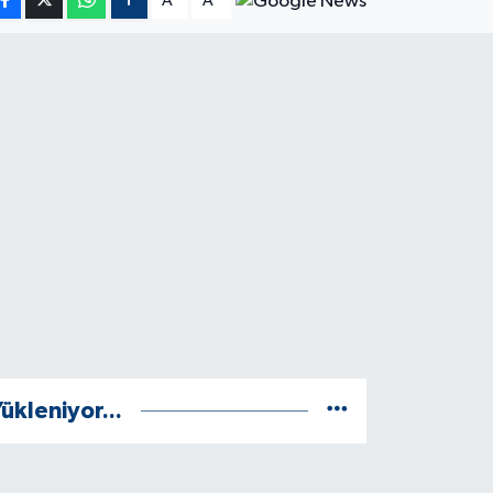
A
A
ükleniyor...