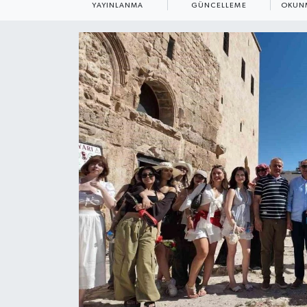
YAYINLANMA
GÜNCELLEME
OKUNM
ÇEVRE
Dış Haberler
Dünya
EĞİTİM
EKONOMİ
English News
Finans
Flaş Haber
Gayrimenkul