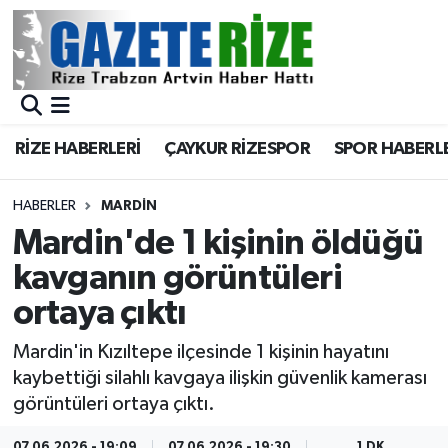
BÖLGEMİZ
Merkez Nöbetçi Eczaneler
SPOR
Merkez Hava Durumu
RİZE HABERLERİ
ÇAYKUR RİZESPOR
SPOR HABERL
Asayiş
Merkez Trafik Yoğunluk Haritası
HABERLER
MARDIN
Rize Jandarma Komutanlığı
Süper Lig Puan Durumu ve Fikstür
Mardin'de 1 kişinin öldüğü
kavganın görüntüleri
Bilim Teknoloji
Tüm Manşetler
ortaya çıktı
Bölge
Son Dakika Haberleri
Mardin'in Kızıltepe ilçesinde 1 kişinin hayatını
kaybettiği silahlı kavgaya ilişkin güvenlik kamerası
Advertising news
Haber Arşivi
görüntüleri ortaya çıktı.
Canlı Maç
07.06.2026 - 19:09
07.06.2026 - 19:30
1 DK