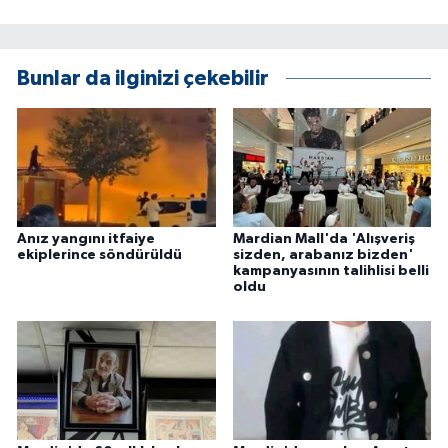
ÜLKE GÜNDEMİ
YAŞAM
Bunlar da ilginizi çekebilir
YEREL
Yerel Haberler
Anız yangını itfaiye
Mardian Mall'da 'Alışveriş
ekiplerince söndürüldü
sizden, arabanız bizden'
kampanyasının talihlisi belli
oldu