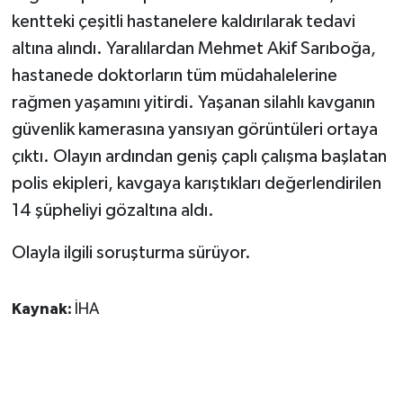
KÜLTÜR SANAT
kentteki çeşitli hastanelere kaldırılarak tedavi
altına alındı. Yaralılardan Mehmet Akif Sarıboğa,
MAGAZİN
hastanede doktorların tüm müdahalelerine
Otomobil
rağmen yaşamını yitirdi. Yaşanan silahlı kavganın
güvenlik kamerasına yansıyan görüntüleri ortaya
POLİTİKA
çıktı. Olayın ardından geniş çaplı çalışma başlatan
polis ekipleri, kavgaya karıştıkları değerlendirilen
Sağlık
14 şüpheliyi gözaltına aldı.
SİYASET
Olayla ilgili soruşturma sürüyor.
SPOR HABERLERİ
Kaynak:
İHA
TEKNOLOJİ
Turizm