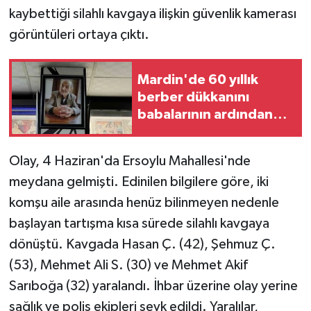
kaybettiği silahlı kavgaya ilişkin güvenlik kamerası
GENEL
görüntüleri ortaya çıktı.
GÜNDEM
Mardin'de 60 yıllık
berber dükkanını
Güvenlik
babalarının ardından
çocukları yaşatıyor
HABERDE İNSAN
Olay, 4 Haziran'da Ersoylu Mahallesi'nde
İNSAN
meydana gelmişti. Edinilen bilgilere göre, iki
komşu aile arasında henüz bilinmeyen nedenle
İş Dünyası
başlayan tartışma kısa sürede silahlı kavgaya
dönüştü. Kavgada Hasan Ç. (42), Şehmuz Ç.
Jandarma
(53), Mehmet Ali S. (30) ve Mehmet Akif
Kadın
Sarıboğa (32) yaralandı. İhbar üzerine olay yerine
sağlık ve polis ekipleri sevk edildi. Yaralılar,