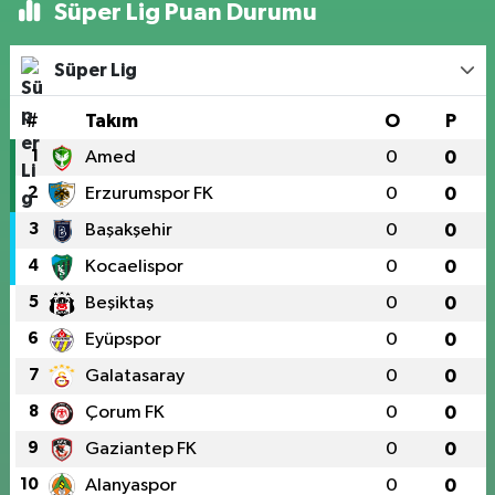
Süper Lig Puan Durumu
Süper Lig
#
Takım
O
P
1
Amed
0
0
2
Erzurumspor FK
0
0
3
Başakşehir
0
0
4
Kocaelispor
0
0
5
Beşiktaş
0
0
6
Eyüpspor
0
0
7
Galatasaray
0
0
8
Çorum FK
0
0
9
Gaziantep FK
0
0
10
Alanyaspor
0
0