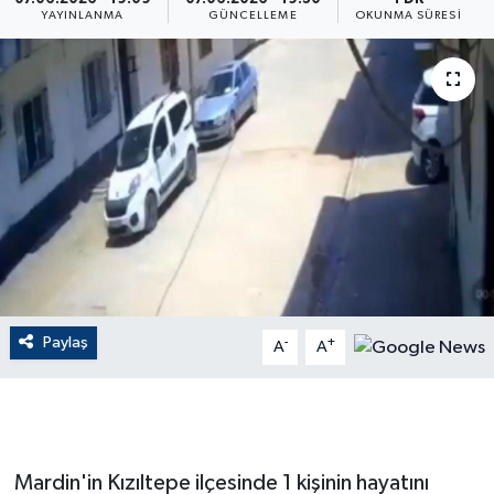
YAYINLANMA
GÜNCELLEME
OKUNMA SÜRESI
ÇEVRE
Dış Haberler
Dünya
EĞİTİM
EKONOMİ
English News
Paylaş
-
+
A
A
Finans
Flaş Haber
Mardin'in Kızıltepe ilçesinde 1 kişinin hayatını
Gayrimenkul