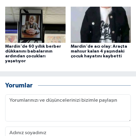
ÜLKE GÜNDEMİ
YAŞAM
YEREL
Mardin'de 60 yıllık berber
Mardin'de acı olay: Araçta
Yerel Haberler
dükkanını babalarının
mahsur kalan 4 yaşındaki
ardından çocukları
çocuk hayatını kaybetti
yaşatıyor
Yorumlar