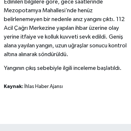
Edinilen bilgilere göre, gece saatlerinde
Mezopotamya Mahallesi’nde henüz
GENEL
belirlenemeyen bir nedenle anız yangını çıktı. 112
Acil Çağrı Merkezine yapılan ihbar üzerine olay
GÜNDEM
yerine itfaiye ve kolluk kuvveti sevk edildi. Geniş
Güvenlik
alana yayılan yangın, uzun uğraşlar sonucu kontrol
altına alınarak söndürüldü.
HABERDE İNSAN
Yangının çıkış sebebiyle ilgili inceleme başlatıldı.
İNSAN
Kaynak:
İhlas Haber Ajansı
İş Dünyası
Jandarma
Kadın