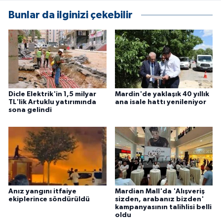
KÜLTÜR SANAT
Bunlar da ilginizi çekebilir
MAGAZİN
Otomobil
POLİTİKA
Dicle Elektrik'in 1,5 milyar
Mardin'de yaklaşık 40 yıllık
TL'lik Artuklu yatırımında
ana isale hattı yenileniyor
Sağlık
sona gelindi
SİYASET
SPOR HABERLERİ
TEKNOLOJİ
Anız yangını itfaiye
Mardian Mall'da 'Alışveriş
ekiplerince söndürüldü
sizden, arabanız bizden'
Turizm
kampanyasının talihlisi belli
oldu