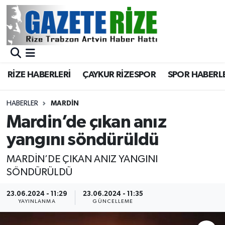
BÖLGEMİZ
Merkez Nöbetçi Eczaneler
SPOR
Merkez Hava Durumu
RİZE HABERLERİ
ÇAYKUR RİZESPOR
SPOR HABERL
Asayiş
Merkez Trafik Yoğunluk Haritası
HABERLER
MARDIN
Rize Jandarma Komutanlığı
Süper Lig Puan Durumu ve Fikstür
Mardin’de çıkan anız
yangını söndürüldü
Bilim Teknoloji
Tüm Manşetler
MARDİN’DE ÇIKAN ANIZ YANGINI
Bölge
Son Dakika Haberleri
SÖNDÜRÜLDÜ
Advertising news
Haber Arşivi
23.06.2024 - 11:29
23.06.2024 - 11:35
YAYINLANMA
GÜNCELLEME
Canlı Maç