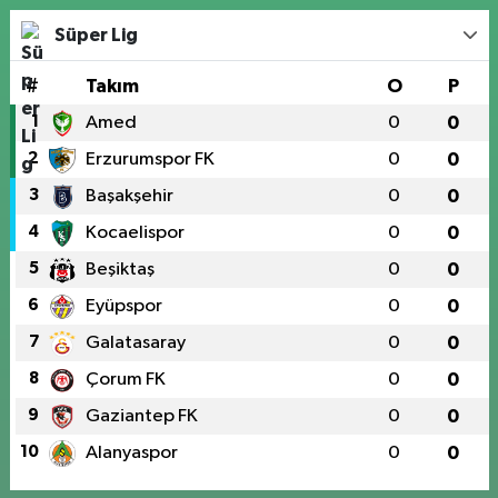
Süper Lig
#
Takım
O
P
1
Amed
0
0
2
Erzurumspor FK
0
0
3
Başakşehir
0
0
4
Kocaelispor
0
0
5
Beşiktaş
0
0
6
Eyüpspor
0
0
7
Galatasaray
0
0
8
Çorum FK
0
0
9
Gaziantep FK
0
0
10
Alanyaspor
0
0