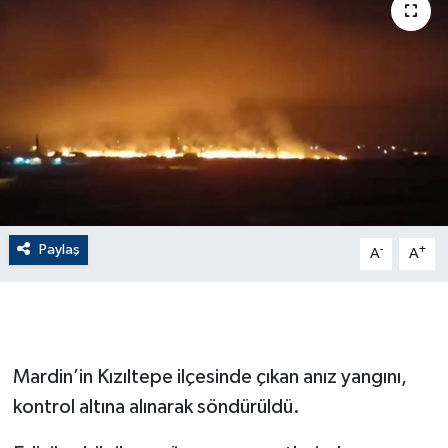
ÇEVRE
Dış Haberler
Dünya
EĞİTİM
EKONOMİ
Paylaş
-
+
A
A
English News
Finans
Mardin’in Kızıltepe ilçesinde çıkan anız yangını,
Flaş Haber
kontrol altına alınarak söndürüldü.
Gayrimenkul